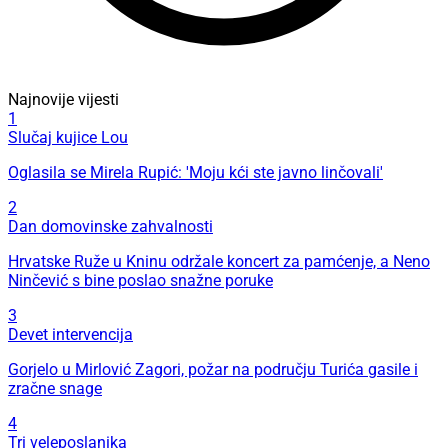
Najnovije vijesti
1
Slučaj kujice Lou
Oglasila se Mirela Rupić: 'Moju kći ste javno linčovali'
2
Dan domovinske zahvalnosti
Hrvatske Ruže u Kninu održale koncert za pamćenje, a Neno
Ninčević s bine poslao snažne poruke
3
Devet intervencija
Gorjelo u Mirlović Zagori, požar na području Turića gasile i
zračne snage
4
Tri veleposlanika