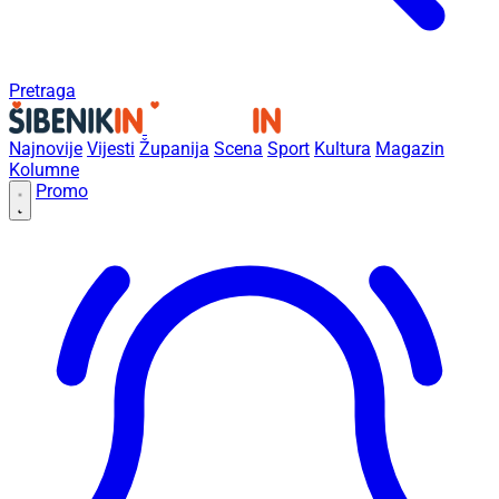
Pretraga
Najnovije
Vijesti
Županija
Scena
Sport
Kultura
Magazin
Kolumne
Promo