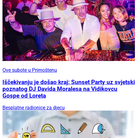
Ove subote u Primoštenu
Iščekivanju je došao kraj: Sunset Party uz svjetski
poznatog DJ Davida Moralesa na Vidikovcu
Gospe od Loreta
Besplatne radionice za djecu