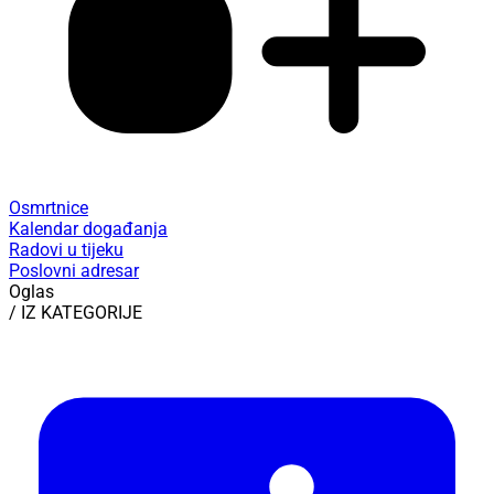
Osmrtnice
Kalendar događanja
Radovi u tijeku
Poslovni adresar
Oglas
/ IZ KATEGORIJE