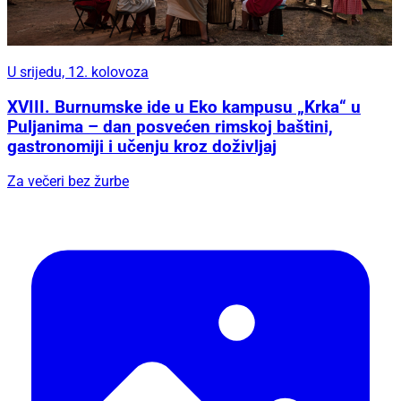
U srijedu, 12. kolovoza
XVIII. Burnumske ide u Eko kampusu „Krka“ u
Puljanima – dan posvećen rimskoj baštini,
gastronomiji i učenju kroz doživljaj
Za večeri bez žurbe