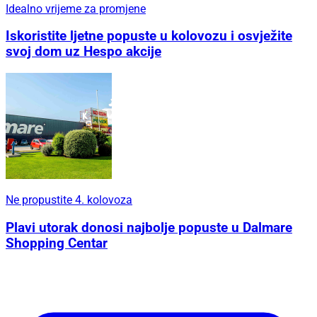
Idealno vrijeme za promjene
Iskoristite ljetne popuste u kolovozu i osvježite
svoj dom uz Hespo akcije
Ne propustite 4. kolovoza
Plavi utorak donosi najbolje popuste u Dalmare
Shopping Centar