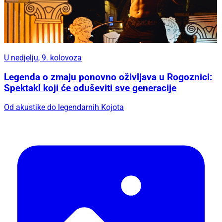
U nedjelju, 9. kolovoza
Legenda o zmaju ponovno oživljava u Rogoznici:
Spektakl koji će oduševiti sve generacije
Od akustike do legendarnih Kojota