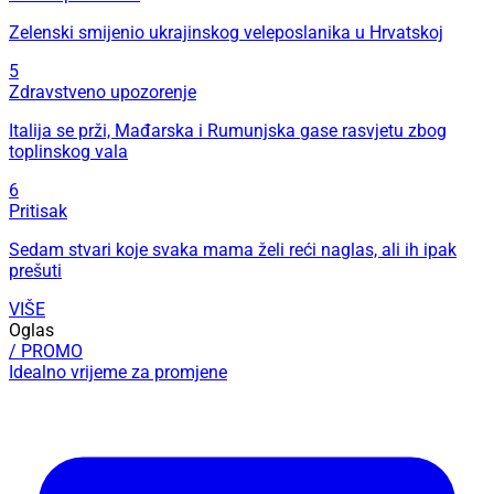
Zelenski smijenio ukrajinskog veleposlanika u Hrvatskoj
5
Zdravstveno upozorenje
Italija se prži, Mađarska i Rumunjska gase rasvjetu zbog
toplinskog vala
6
Pritisak
Sedam stvari koje svaka mama želi reći naglas, ali ih ipak
prešuti
VIŠE
Oglas
/ PROMO
Idealno vrijeme za promjene