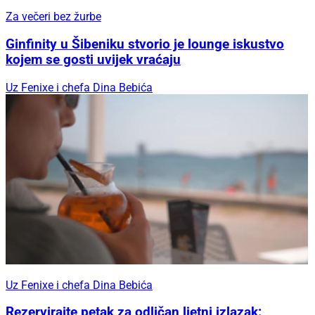
Za večeri bez žurbe
Ginfinity u Šibeniku stvorio je lounge iskustvo
kojem se gosti uvijek vraćaju
Uz Fenixe i chefa Dina Bebića
Uz Fenixe i chefa Dina Bebića
Rezervirajte petak za odličan ljetni izlazak: