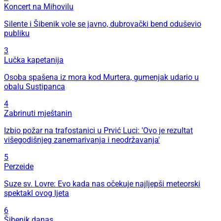
Koncert na Mihovilu
Silente i Šibenik vole se javno, dubrovački bend oduševio
publiku
3
Lučka kapetanija
Osoba spašena iz mora kod Murtera, gumenjak udario u
obalu Sustipanca
4
Zabrinuti mještanin
Izbio požar na trafostanici u Prvić Luci: 'Ovo je rezultat
višegodišnjeg zanemarivanja i neodržavanja'
5
Perzeide
Suze sv. Lovre: Evo kada nas očekuje najljepši meteorski
spektakl ovog ljeta
6
Šibenik danas