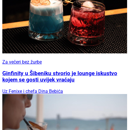
Za večeri bez žurbe
Ginfinity u Šibeniku stvorio je lounge iskustvo
kojem se gosti uvijek vraćaju
Uz Fenixe i chefa Dina Bebića