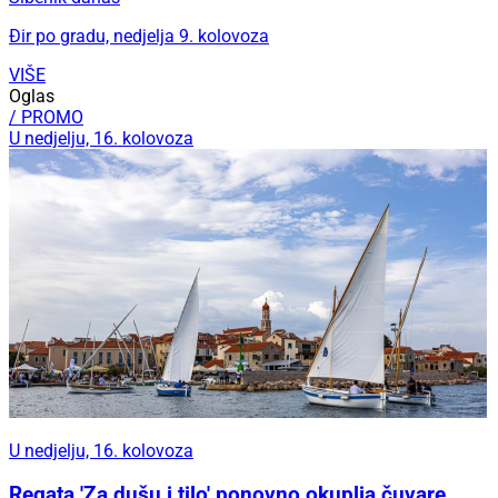
Đir po gradu, nedjelja 9. kolovoza
VIŠE
Oglas
/ PROMO
U nedjelju, 16. kolovoza
U nedjelju, 16. kolovoza
Regata 'Za dušu i tilo' ponovno okuplja čuvare