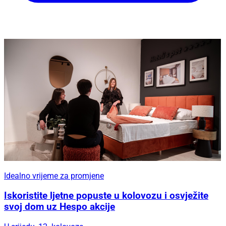
Idealno vrijeme za promjene
Iskoristite ljetne popuste u kolovozu i osvježite
svoj dom uz Hespo akcije