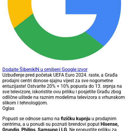
Dodajte ŠibenikIN u omiljeni Google izvor
Uzbuđenje pred početak UEFA Euro 2024. raste, a Građa
prodajni centri donose sjajnu vijest za sve nogometne
entuzijaste! Ostvarite 20% + 10% popusta do 13. srpnja na
sve televizore, iskoristite ovu priliku i posjetite Građu zbog
odlične uštede na raznim modelima televizora s vrhunskom
slikom i tehnologijom.
Oglas
Popusti se odnose samo na
fizičku kupnju
u prodajnim
centrima, a u ponudi su poznati brendovi poput
Hisense,
Grundig, Philips, Samsung i LG
. Ne propustite priliku za