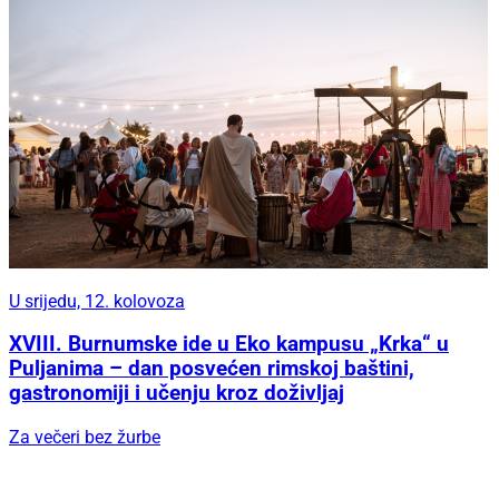
U srijedu, 12. kolovoza
XVIII. Burnumske ide u Eko kampusu „Krka“ u
Puljanima – dan posvećen rimskoj baštini,
gastronomiji i učenju kroz doživljaj
Za večeri bez žurbe