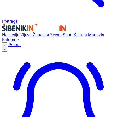
Pretraga
Najnovije
Vijesti
Županija
Scena
Sport
Kultura
Magazin
Kolumne
Promo