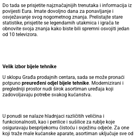
Do tada se prisjetite najznačajnijih trenutaka i informacija iz
povijesti Eura. Imate dovoljno dana za ponavljanje i
osvježavanje svog nogometnog znanja. Prelistajte stare
statistike, prisjetite se legendarnih utakmica i igrača te
obnovite svoja znanja kako biste bili spremni osvojiti jedan
od 10 televizora.
Velik izbor bijele tehnike
U sklopu Građa prodajnih centara, sada se može pronaći
potpuno
preuređeni odjel bijele tehnike
. Modernizirani i
pregledniji prostor nudi širok asortiman uređaja koji
zadovoljavaju potrebe svakog kućanstva.
U ponudi se nalaze hladnjaci različitih veličina i
funkcionalnosti, kao i perilice i sušilice za rublje koje
osiguravaju besprijekornu čistoću i svježinu odjeće. Za one
koji traže male kućanske aparate, asortiman uključuje sve od