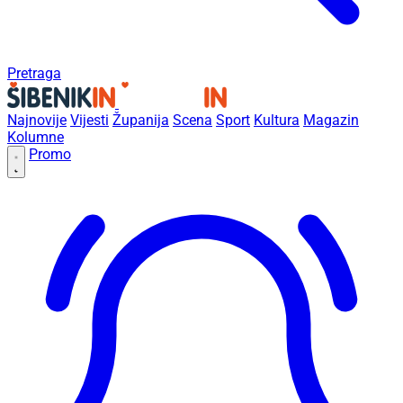
Pretraga
Najnovije
Vijesti
Županija
Scena
Sport
Kultura
Magazin
Kolumne
Promo