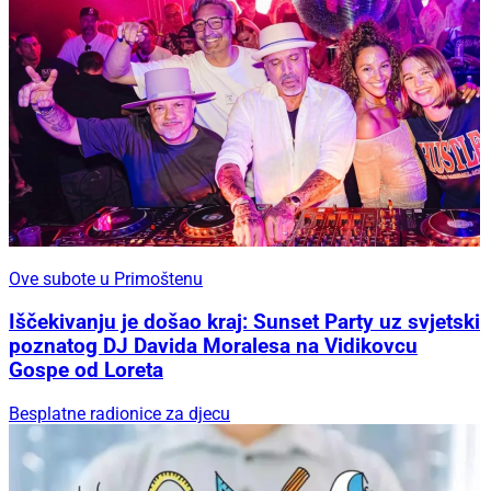
Ove subote u Primoštenu
Iščekivanju je došao kraj: Sunset Party uz svjetski
poznatog DJ Davida Moralesa na Vidikovcu
Gospe od Loreta
Besplatne radionice za djecu