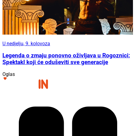
U nedjelju, 9. kolovoza
Legenda o zmaju ponovno oživljava u Rogoznici:
Spektakl koji će oduševiti sve generacije
Oglas