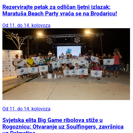
Rezervirajte petak za odličan ljetni izlazak:
Maratuša Beach Party vraća se na Brodaricu!
Od 11. do 14. kolovoza
Od 11. do 14. kolovoza
Svjetska elita Big Game ribolova stiže u
Rogoznicu: Otvaranje uz Soulfingers, završnica