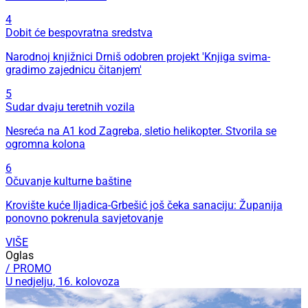
4
Dobit će bespovratna sredstva
Narodnoj knjižnici Drniš odobren projekt 'Knjiga svima-
gradimo zajednicu čitanjem'
5
Sudar dvaju teretnih vozila
Nesreća na A1 kod Zagreba, sletio helikopter. Stvorila se
ogromna kolona
6
Očuvanje kulturne baštine
Krovište kuće Iljadica-Grbešić još čeka sanaciju: Županija
ponovno pokrenula savjetovanje
VIŠE
Oglas
/ PROMO
U nedjelju, 16. kolovoza