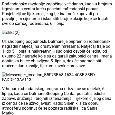
Rođendansko razdoblje započinje već danas, kada u brojnim
trgovinama centra kreću posebni rođendanski popusti.
Posjetitelji će tijekom cijelog tjedna moći kupovati po
povoljnijim cijenama i iskoristiti brojne akcije koje će trajati
sve do samog rođendana, 6. lipnja.
Uz shopping pogodnosti, Dalmare je pripremio i rođendanski
nagradni natječaj na društvenim mrežama. Natječaj traje od
1. do 5. lipnja, a najkreativniji sudionici osvojit će jednu od
ukupno 22 nagrade koje su osigurali zakupnici centra. Imena
dobitnika bit će objavljena 5. lipnja, dok će nagrade biti
uručene dan kasnije, tijekom završne proslave.
Vrhunac rođendanskog programa održat će se u petak, 6.
lipnja, kada će Dalmare Shopping Centar postati središte
zabave, druženja i brojnih iznenađenja. Tijekom cijelog dana
iz centra će se uživo javljati Radio Šibenik, a za dobru
atmosferu pobrinut će se poznata radijska lica Sanja i
Marko.