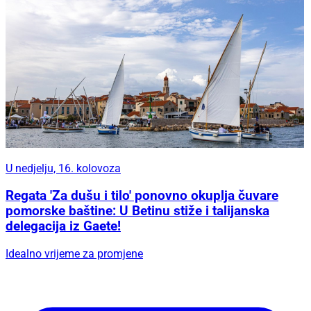
U nedjelju, 16. kolovoza
Regata 'Za dušu i tilo' ponovno okuplja čuvare
pomorske baštine: U Betinu stiže i talijanska
delegacija iz Gaete!
Idealno vrijeme za promjene