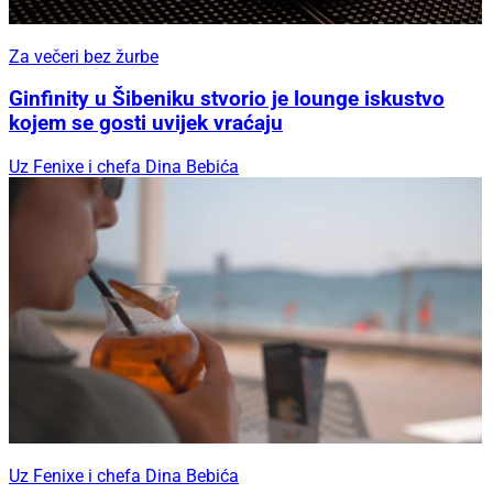
Za večeri bez žurbe
Ginfinity u Šibeniku stvorio je lounge iskustvo
kojem se gosti uvijek vraćaju
Uz Fenixe i chefa Dina Bebića
Uz Fenixe i chefa Dina Bebića