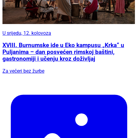
U srijedu, 12. kolovoza
XVIII. Burnumske ide u Eko kampusu „Krka“ u
Puljanima – dan posvećen rimskoj baštini,
gastronomiji i učenju kroz doživljaj
Za večeri bez žurbe