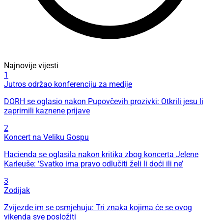
Najnovije vijesti
1
Jutros održao konferenciju za medije
DORH se oglasio nakon Pupovčevih prozivki: Otkrili jesu li
zaprimili kaznene prijave
2
Koncert na Veliku Gospu
Hacienda se oglasila nakon kritika zbog koncerta Jelene
Karleuše: ‘Svatko ima pravo odlučiti želi li doći ili ne’
3
Zodijak
Zvijezde im se osmjehuju: Tri znaka kojima će se ovog
vikenda sve posložiti