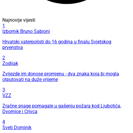
Najnovije vijesti
1
Izbornik Bruno Sabioni
Hrvatski vaterpolisti do 16 godina u finalu Svjetskog
prvenstva
2
Zodijak
Zvijezde im donose promjenu - dva znaka koja bi mogla
otputovati na duže vrijeme
3
VZZ
Zračne snage pomagale u gašenju požara kod Ljubotića,
Dvornice i Crivca
4
Sveti Dominik