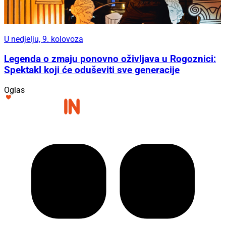
U nedjelju, 9. kolovoza
Legenda o zmaju ponovno oživljava u Rogoznici:
Spektakl koji će oduševiti sve generacije
Oglas