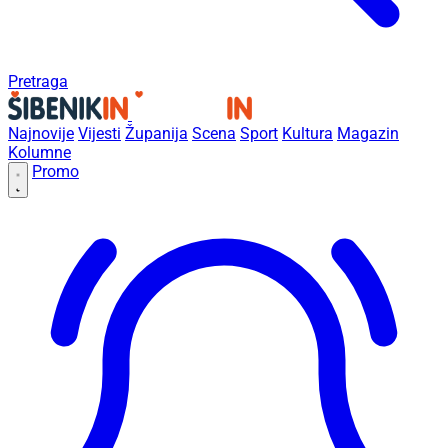
Pretraga
Najnovije
Vijesti
Županija
Scena
Sport
Kultura
Magazin
Kolumne
Promo