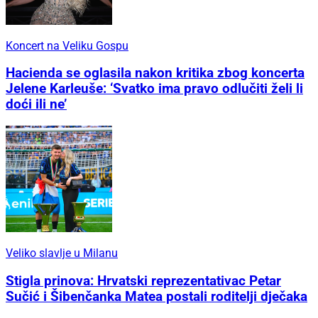
Koncert na Veliku Gospu
Hacienda se oglasila nakon kritika zbog koncerta
Jelene Karleuše: ‘Svatko ima pravo odlučiti želi li
doći ili ne’
Veliko slavlje u Milanu
Stigla prinova: Hrvatski reprezentativac Petar
Sučić i Šibenčanka Matea postali roditelji dječaka