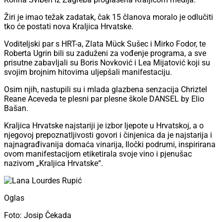
Žiri je imao težak zadatak, čak 15 članova moralo je odlučiti
tko će postati nova Kraljica Hrvatske.
Voditeljski par s HRT-a, Zlata Mück Sušec i Mirko Fodor, te
Roberta Ugrin bili su zaduženi za vođenje programa, a sve
prisutne zabavljali su Boris Novković i Lea Mijatović koji su
svojim brojnim hitovima uljepšali manifestaciju.
Osim njih, nastupili su i mlada glazbena senzacija Chriztel
Reane Aceveda te plesni par plesne škole DANSEL by Elio
Bašan.
Kraljica Hrvatske najstariji je izbor ljepote u Hrvatskoj, a o
njegovoj prepoznatljivosti govori i činjenica da je najstarija i
najnagrađivanija domaća vinarija, Iločki podrumi, inspirirana
ovom manifestacijom etiketirala svoje vino i pjenušac
nazivom „Kraljica Hrvatske“.
Oglas
Foto: Josip Čekada