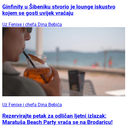
Ginfinity u Šibeniku stvorio je lounge iskustvo
kojem se gosti uvijek vraćaju
Uz Fenixe i chefa Dina Bebića
Uz Fenixe i chefa Dina Bebića
Rezervirajte petak za odličan ljetni izlazak:
Maratuša Beach Party vraća se na Brodaricu!