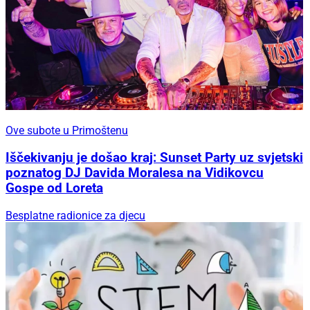
Ove subote u Primoštenu
Iščekivanju je došao kraj: Sunset Party uz svjetski
poznatog DJ Davida Moralesa na Vidikovcu
Gospe od Loreta
Besplatne radionice za djecu