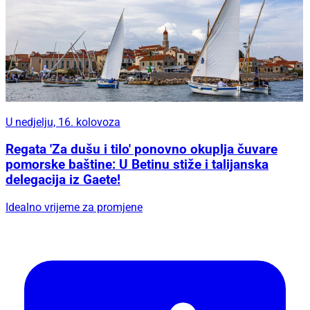
U nedjelju, 16. kolovoza
Regata 'Za dušu i tilo' ponovno okuplja čuvare
pomorske baštine: U Betinu stiže i talijanska
delegacija iz Gaete!
Idealno vrijeme za promjene