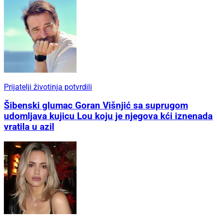
Prijatelji životinja potvrdili
Šibenski glumac Goran Višnjić sa suprugom
udomljava kujicu Lou koju je njegova kći iznenada
vratila u azil