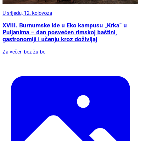
U srijedu, 12. kolovoza
XVIII. Burnumske ide u Eko kampusu „Krka“ u
Puljanima – dan posvećen rimskoj baštini,
gastronomiji i učenju kroz doživljaj
Za večeri bez žurbe