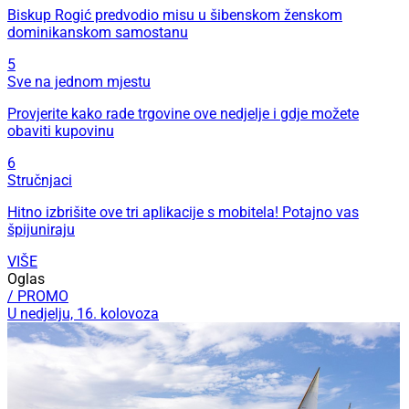
Biskup Rogić predvodio misu u šibenskom ženskom
dominikanskom samostanu
5
Sve na jednom mjestu
Provjerite kako rade trgovine ove nedjelje i gdje možete
obaviti kupovinu
6
Stručnjaci
Hitno izbrišite ove tri aplikacije s mobitela! Potajno vas
špijuniraju
VIŠE
Oglas
/ PROMO
U nedjelju, 16. kolovoza