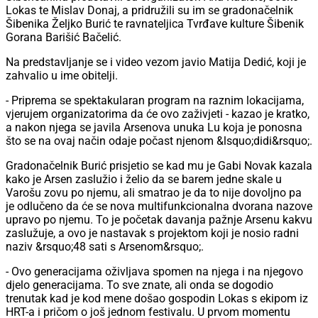
Lokas te Mislav Donaj, a pridružili su im se gradonačelnik
Šibenika Željko Burić te ravnateljica Tvrđave kulture Šibenik
Gorana Barišić Bačelić.
Na predstavljanje se i video vezom javio Matija Dedić, koji je
zahvalio u ime obitelji.
- Priprema se spektakularan program na raznim lokacijama,
vjerujem organizatorima da će ovo zaživjeti - kazao je kratko,
a nakon njega se javila Arsenova unuka Lu koja je ponosna
što se na ovaj način odaje počast njenom &lsquo;didi&rsquo;.
Gradonačelnik Burić prisjetio se kad mu je Gabi Novak kazala
kako je Arsen zaslužio i želio da se barem jedne skale u
Varošu zovu po njemu, ali smatrao je da to nije dovoljno pa
je odlučeno da će se nova multifunkcionalna dvorana nazove
upravo po njemu. To je početak davanja pažnje Arsenu kakvu
zaslužuje, a ovo je nastavak s projektom koji je nosio radni
naziv &rsquo;48 sati s Arsenom&rsquo;.
- Ovo generacijama oživljava spomen na njega i na njegovo
djelo generacijama. To sve znate, ali onda se dogodio
trenutak kad je kod mene došao gospodin Lokas s ekipom iz
HRT-a i pričom o još jednom festivalu. U prvom momentu