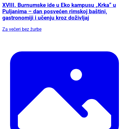
XVIII. Burnumske ide u Eko kampusu „Krka“ u
Puljanima – dan posvećen rimskoj baštini,
gastronomiji i učenju kroz doživljaj
Za večeri bez žurbe