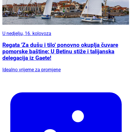
U nedjelju, 16. kolovoza
Regata 'Za dušu i tilo' ponovno okuplja čuvare
pomorske baštine: U Betinu stiže i talijanska
delegacija iz Gaete!
Idealno vrijeme za promjene