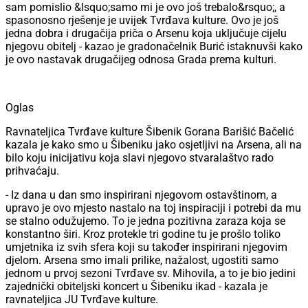
sam pomislio &lsquo;samo mi je ovo još trebalo&rsquo;, a
spasonosno rješenje je uvijek Tvrđava kulture. Ovo je još
jedna dobra i drugačija priča o Arsenu koja uključuje cijelu
njegovu obitelj - kazao je gradonačelnik Burić istaknuvši kako
je ovo nastavak drugačijeg odnosa Grada prema kulturi.
Oglas
Ravnateljica Tvrđave kulture Šibenik Gorana Barišić Bačelić
kazala je kako smo u Šibeniku jako osjetljivi na Arsena, ali na
bilo koju inicijativu koja slavi njegovo stvaralaštvo rado
prihvaćaju.
- Iz dana u dan smo inspirirani njegovom ostavštinom, a
upravo je ovo mjesto nastalo na toj inspiraciji i potrebi da mu
se stalno odužujemo. To je jedna pozitivna zaraza koja se
konstantno širi. Kroz protekle tri godine tu je prošlo toliko
umjetnika iz svih sfera koji su također inspirirani njegovim
djelom. Arsena smo imali prilike, nažalost, ugostiti samo
jednom u prvoj sezoni Tvrđave sv. Mihovila, a to je bio jedini
zajednički obiteljski koncert u Šibeniku ikad - kazala je
ravnateljica JU Tvrđave kulture.