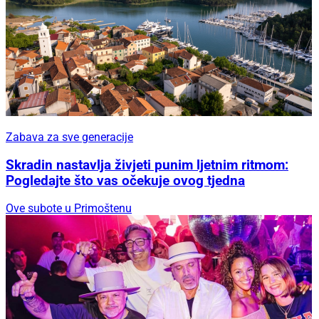
Zabava za sve generacije
Skradin nastavlja živjeti punim ljetnim ritmom:
Pogledajte što vas očekuje ovog tjedna
Ove subote u Primoštenu