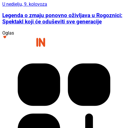
U nedjelju, 9. kolovoza
Legenda o zmaju ponovno oživljava u Rogoznici:
Spektakl koji će oduševiti sve generacije
Oglas