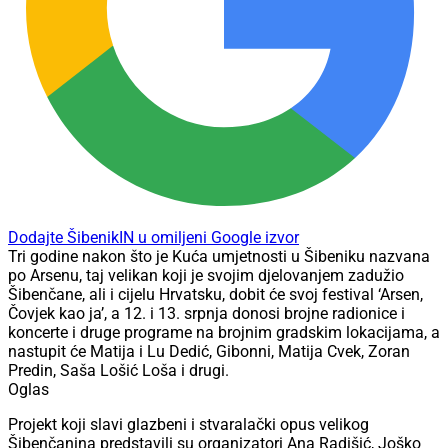
Dodajte ŠibenikIN u omiljeni Google izvor
Tri godine nakon što je Kuća umjetnosti u Šibeniku nazvana
po Arsenu, taj velikan koji je svojim djelovanjem zadužio
Šibenčane, ali i cijelu Hrvatsku, dobit će svoj festival ‘Arsen,
Čovjek kao ja’, a 12. i 13. srpnja donosi brojne radionice i
koncerte i druge programe na brojnim gradskim lokacijama, a
nastupit će Matija i Lu Dedić, Gibonni, Matija Cvek, Zoran
Predin, Saša Lošić Loša i drugi.
Oglas
Projekt koji slavi glazbeni i stvaralački opus velikog
Šibenčanina predstavili su organizatori Ana Radišić, Joško