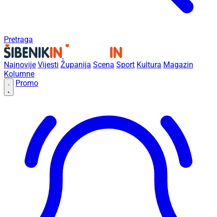
Pretraga
Najnovije
Vijesti
Županija
Scena
Sport
Kultura
Magazin
Kolumne
Promo