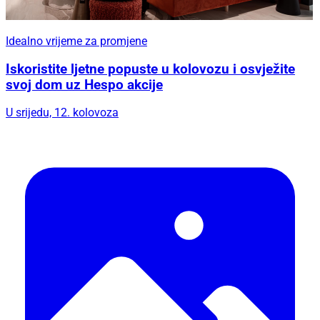
Idealno vrijeme za promjene
Iskoristite ljetne popuste u kolovozu i osvježite
svoj dom uz Hespo akcije
U srijedu, 12. kolovoza