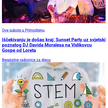
Ove subote u Primoštenu
Iščekivanju je došao kraj: Sunset Party uz svjetski
poznatog DJ Davida Moralesa na Vidikovcu
Gospe od Loreta
Besplatne radionice za djecu