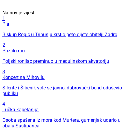
Najnovije vijesti
1
Pia
Biskup Rogić u Tribunju krstio peto dijete obitelji Zadro
2
Pozlilo mu
Poljski ronilac preminuo u medulinskom akvatoriju
3
Koncert na Mihovilu
Silente i Šibenik vole se javno, dubrovački bend oduševio
publiku
4
Lučka kapetanija
Osoba spašena iz mora kod Murtera, gumenjak udario u
obalu Sustipanca