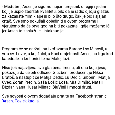
- Međutim, Arsen je sigurno najširi umjetnik u regiji i jedini
koji je uspio zadržati kvalitetu, bilo da je radio dječju glazbu,
za kazalište, film klape ili bilo što drugo, čak je bio i sjajan
crtač. Sve smo pokušali objediniti u ovom programu i
vjerujemo da će prva godina biti pokazatelj gdje možemo ići
jer Arsen to zaslužuje - istaknuo je.
Program će se održati na tvrđavama Barone i sv.Mihovil, u
vrtu sv. Lovre, u knjižnici, u Kući umjetnosti Arsen, na trgu kod
katedrale, u krstionici te na Maloj loži.
Nisu još najavljena sva glazbena imena, ali ona koja jesu,
pokazuju da će biti odlično. Glazbeni producent je Nikša
Bratoš, a nastupit će Matija Dedić, Lu Dedić, Gibonni, Matija
Cvek, Zoran Predin, Saša Lošić Loša, Mia Dimšić, Natali
Dizdar, Ivana Husar Mlinac, BluVinil i mnogi drugi.
Sve novosti o ovom događaju pratite na Facebook stranici
'Arsen, Čovjek kao ja'.