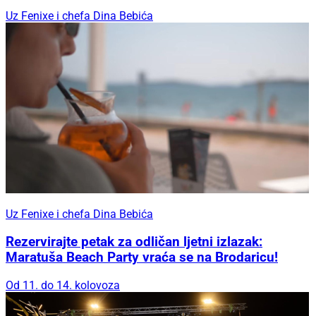
Uz Fenixe i chefa Dina Bebića
Uz Fenixe i chefa Dina Bebića
Rezervirajte petak za odličan ljetni izlazak:
Maratuša Beach Party vraća se na Brodaricu!
Od 11. do 14. kolovoza