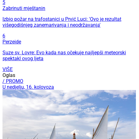
5
Zabrinuti mještanin
Izbio požar na trafostanici u Prvić Luci: 'Ovo je rezultat
višegodišnjeg zanemarivanja i neodržavanja'
6
Perzeide
Suze sv. Lovre: Evo kada nas očekuje najljepši meteorski
spektakl ovog ljeta
VIŠE
Oglas
/ PROMO
U nedjelju, 16. kolovoza