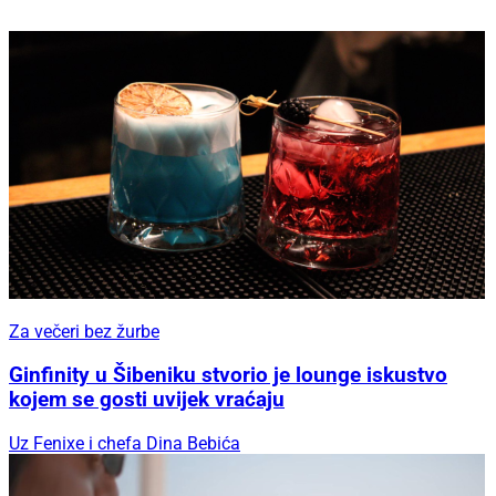
Za večeri bez žurbe
Ginfinity u Šibeniku stvorio je lounge iskustvo
kojem se gosti uvijek vraćaju
Uz Fenixe i chefa Dina Bebića