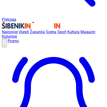
Pretraga
Najnovije
Vijesti
Županija
Scena
Sport
Kultura
Magazin
Kolumne
Promo