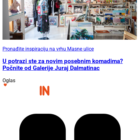
Pronađite inspiraciju na vrhu Masne ulice
U potrazi ste za novim posebnim komadima?
Počnite od Galerije Juraj Dalmatinac
Oglas