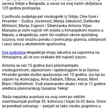
saveza Srbije u Beogradu, a savez na ovaj način obilježava
125 godina postojanja.
U pothvatu sudjeluje pet visokogorki iz Srbije, Crne Gore i
Hrvatske – Dušica Jovanović, Marija Sekulović, Daliborka
Milićević, Marija Zogović i Šibenčanka Antonia Viljac.
Manaslu je osmi najviši vrh svijeta u himalajskom masivu u
Nepalu, a ekspedicija, osim što nadilazi okvire sportskog
izazova, nosi snažnu poruku o pomicanju granica, ustrajnosti
i ulozi žena u ekstremnim sportovima.
Sve sudionice
ekspedicije imaju iskustva sa usponima na
Himalajima, ali će ovo svakako biti najveći izazov.
Antonia se već 15 godina bavi planinarenjem,
visokogorstvom, alpinizmom i speleologijom te je članica
Hrvatske gorske službe spašavanja već 10 godina. Iza nje su
usponi na Aconcaguu, Ama Dablam, Elbrus, Ararat, Mont
Blanc i Matterhorn. Vodi planinarske obuke i već je 12 godina
urednica planinarskog časopisa ‘Helop’.
‘Naša nepalska avantura na ovaj osmi po veličini
osamtisućnjak počinje 30. kolovoza i trajat će 42 dana. Snovi
se ponekad ostvaruju – penjati se tako visoko, pogotovo u