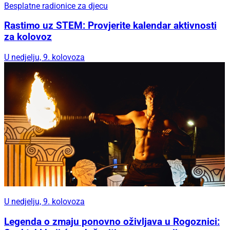
Besplatne radionice za djecu
Rastimo uz STEM: Provjerite kalendar aktivnosti
za kolovoz
U nedjelju, 9. kolovoza
U nedjelju, 9. kolovoza
Legenda o zmaju ponovno oživljava u Rogoznici: