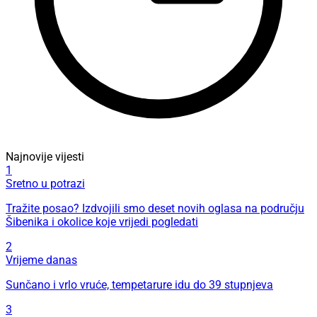
Najnovije vijesti
1
Sretno u potrazi
Tražite posao? Izdvojili smo deset novih oglasa na području
Šibenika i okolice koje vrijedi pogledati
2
Vrijeme danas
Sunčano i vrlo vruće, tempetarure idu do 39 stupnjeva
3