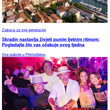
Zabava za sve generacije
Skradin nastavlja živjeti punim ljetnim ritmom:
Pogledajte što vas očekuje ovog tjedna
Ove subote u Primoštenu