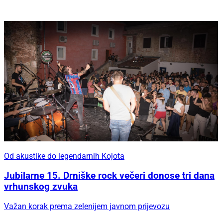
Od akustike do legendarnih Kojota
Jubilarne 15. Drniške rock večeri donose tri dana
vrhunskog zvuka
Važan korak prema zelenijem javnom prijevozu