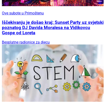
Ove subote u Primoštenu
Iščekivanju je došao kraj: Sunset Party uz svjetski
poznatog DJ Davida Moralesa na Vidikovcu
Gospe od Loreta
Besplatne radionice za djecu