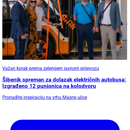
Važan korak prema zelenijem javnom prijevozu
Šibenik spreman za dolazak električnih autobusa:
Izgrađeno 12 punionica na kolodvoru
Pronađite inspiraciju na vrhu Masne ulice