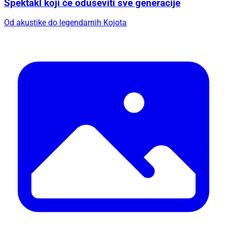
Spektakl koji će oduševiti sve generacije
Od akustike do legendarnih Kojota