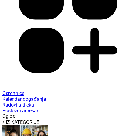
Osmrtnice
Kalendar događanja
Radovi u tijeku
Poslovni adresar
Oglas
/ IZ KATEGORIJE