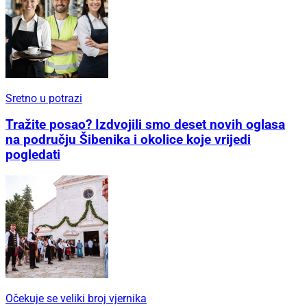
Sretno u potrazi
Tražite posao? Izdvojili smo deset novih oglasa
na području Šibenika i okolice koje vrijedi
pogledati
Očekuje se veliki broj vjernika