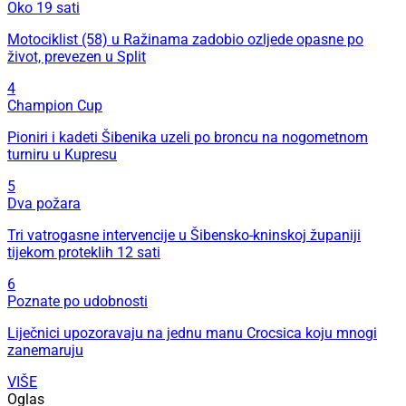
Oko 19 sati
Motociklist (58) u Ražinama zadobio ozljede opasne po
život, prevezen u Split
4
Champion Cup
Pioniri i kadeti Šibenika uzeli po broncu na nogometnom
turniru u Kupresu
5
Dva požara
Tri vatrogasne intervencije u Šibensko-kninskoj županiji
tijekom proteklih 12 sati
6
Poznate po udobnosti
Liječnici upozoravaju na jednu manu Crocsica koju mnogi
zanemaruju
VIŠE
Oglas