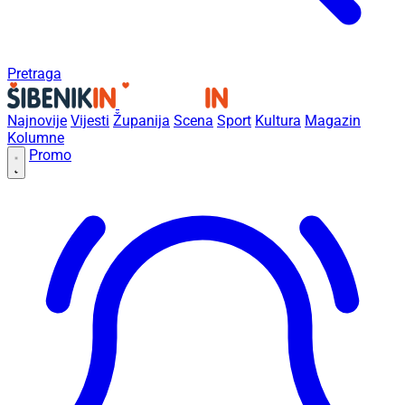
Pretraga
Najnovije
Vijesti
Županija
Scena
Sport
Kultura
Magazin
Kolumne
Promo