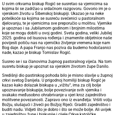
U svim crkvama biskup Rogić se susretao sa vjernicima sa
kojima bi se zadržao u srdačnom razgovoru. Govorio im je o
vjerskom životu u Šibenskoj biskupiji. Ukazao je na neke
poteškoće sa kojima se susreću svećenici u pastoralnom
djelovanju, te je vjernicima sve preporučio u molitvu. Vjernike
je upoznao i sa Jubilarnom godinom i brojnim milostima
koje se mogu dobiti u ovoj godini. Sveta godina, veliki Jubilej
2025. godina od Isusova rođenja i znamenite obljetnice naše
povijesti potiču nas na vjerničko življenje vremena koje nam
Bog daje. A papa Franjo nas poziva da budemo hodočasnici
nade, kazao je biskup Tomislav Rogić.
Susreo se i sa članovima župnog pastoralnog vijeća. Na tom
susretu biskup je upoznat sa vjerskim životom župe Danilo.
Središnji dio pastirskog pohoda bilo je misno slavlje u župnoj
crkvi svetog Danijela. U prigodnoj homiliji biskup Rogić je
kazao kako dolazak biskupa u „vižitu“, ima za cilj bolje
upoznavanje biskupije, bolje povezivanje svih vjernika i
svakako međusobno ohrabrivanje u vjeri kroz zajedništvo
molitvene povezanosti. Zapravo ono iz evanđelja: Vršiti volju
Božju, slušajući i živeći po Božjoj Riječi. Graditi zajedništvo i
buditi nadu. Vidjeti što je dobro i što se može bolje. Ali uvijek
u zajedništvu župe i biskupije i cijele Crkve katoličke.