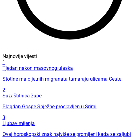
Najnovije vijesti
1
Tjedan nakon masovnog ulaska
Stotine maloljetnih migranata tumaraju ulicama Ceute
2
Suzaštitnica župe
Blagdan Gospe Snježne proslavljen u Srimi
3
Ljubav mijenja
Ovaj horoskopski znak najviše se promijeni kada se zaljubi