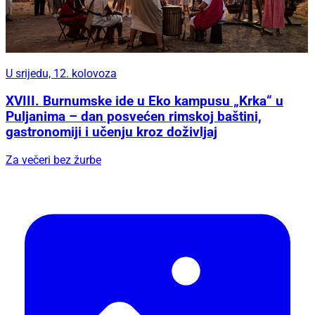
U srijedu, 12. kolovoza
XVIII. Burnumske ide u Eko kampusu „Krka“ u
Puljanima – dan posvećen rimskoj baštini,
gastronomiji i učenju kroz doživljaj
Za večeri bez žurbe