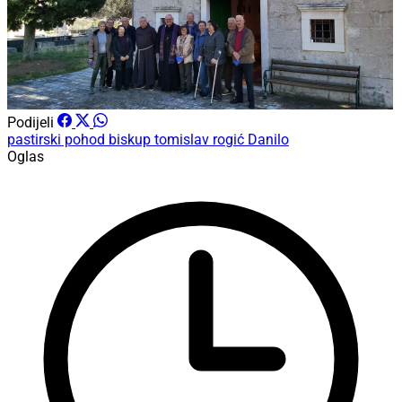
Podijeli
pastirski pohod
biskup tomislav rogić
Danilo
Oglas