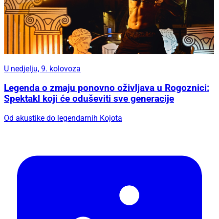
U nedjelju, 9. kolovoza
Legenda o zmaju ponovno oživljava u Rogoznici:
Spektakl koji će oduševiti sve generacije
Od akustike do legendarnih Kojota