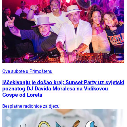
Ove subote u Primoštenu
Iščekivanju je došao kraj: Sunset Party uz svjetski
poznatog DJ Davida Moralesa na Vidikovcu
Gospe od Loreta
Besplatne radionice za djecu