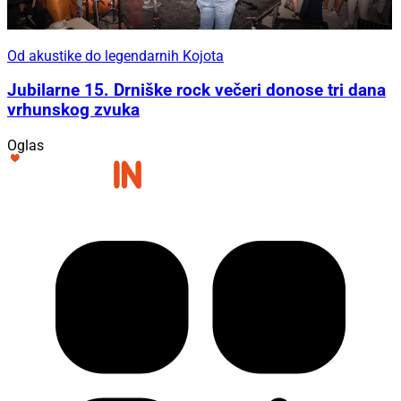
Od akustike do legendarnih Kojota
Jubilarne 15. Drniške rock večeri donose tri dana
vrhunskog zvuka
Oglas