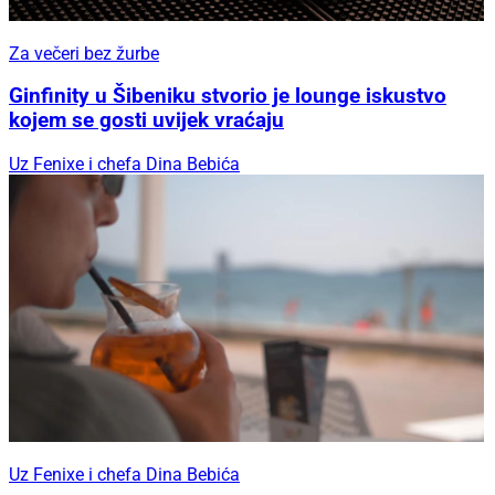
Za večeri bez žurbe
Ginfinity u Šibeniku stvorio je lounge iskustvo
kojem se gosti uvijek vraćaju
Uz Fenixe i chefa Dina Bebića
Uz Fenixe i chefa Dina Bebića