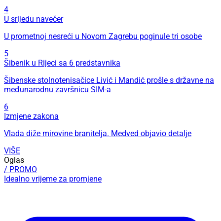
4
U srijedu navečer
U prometnoj nesreći u Novom Zagrebu poginule tri osobe
5
Šibenik u Rijeci sa 6 predstavnika
Šibenske stolnotenisačice Livić i Mandić prošle s državne na
međunarodnu završnicu SIM-a
6
Izmjene zakona
Vlada diže mirovine branitelja. Medved objavio detalje
VIŠE
Oglas
/ PROMO
Idealno vrijeme za promjene