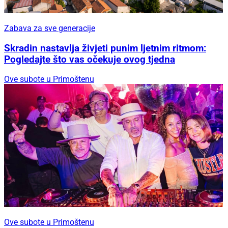
Zabava za sve generacije
Skradin nastavlja živjeti punim ljetnim ritmom:
Pogledajte što vas očekuje ovog tjedna
Ove subote u Primoštenu
Ove subote u Primoštenu