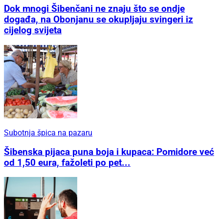
Dok mnogi Šibenčani ne znaju što se ondje
događa, na Obonjanu se okupljaju svingeri iz
cijelog svijeta
Subotnja špica na pazaru
Šibenska pijaca puna boja i kupaca: Pomidore već
od 1,50 eura, fažoleti po pet...