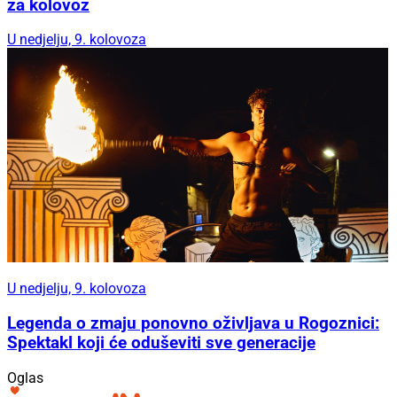
za kolovoz
U nedjelju, 9. kolovoza
U nedjelju, 9. kolovoza
Legenda o zmaju ponovno oživljava u Rogoznici:
Spektakl koji će oduševiti sve generacije
Oglas