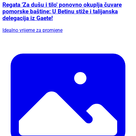
Regata 'Za dušu i tilo' ponovno okuplja čuvare
pomorske baštine: U Betinu stiže i talijanska
delegacija iz Gaete!
Idealno vrijeme za promjene