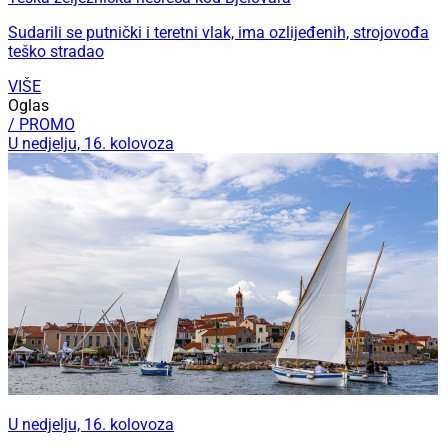
Sudarili se putnički i teretni vlak, ima ozlijeđenih, strojovođa
teško stradao
VIŠE
Oglas
/ PROMO
U nedjelju, 16. kolovoza
U nedjelju, 16. kolovoza