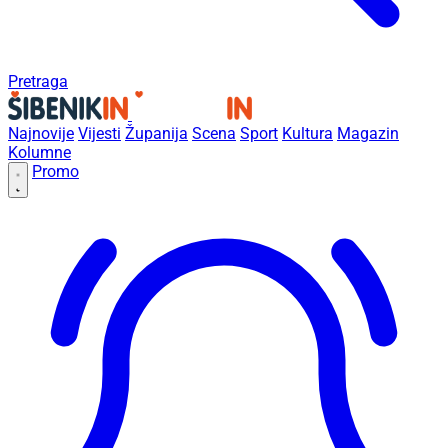
Pretraga
Najnovije
Vijesti
Županija
Scena
Sport
Kultura
Magazin
Kolumne
Promo