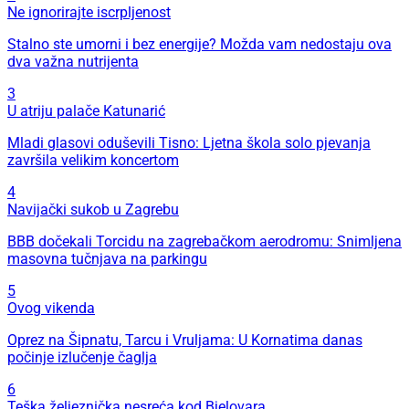
Ne ignorirajte iscrpljenost
Stalno ste umorni i bez energije? Možda vam nedostaju ova
dva važna nutrijenta
3
U atriju palače Katunarić
Mladi glasovi oduševili Tisno: Ljetna škola solo pjevanja
završila velikim koncertom
4
Navijački sukob u Zagrebu
BBB dočekali Torcidu na zagrebačkom aerodromu: Snimljena
masovna tučnjava na parkingu
5
Ovog vikenda
Oprez na Šipnatu, Tarcu i Vruljama: U Kornatima danas
počinje izlučenje čaglja
6
Teška željeznička nesreća kod Bjelovara