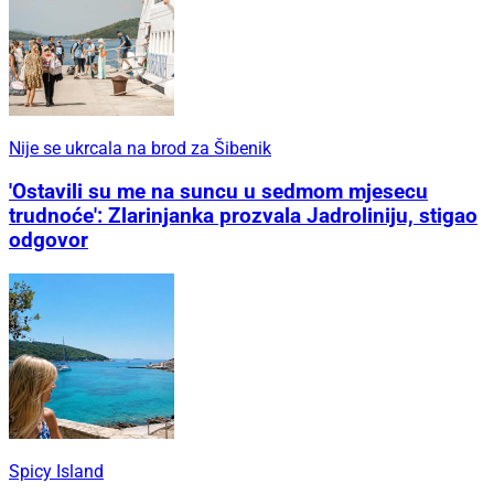
Nije se ukrcala na brod za Šibenik
'Ostavili su me na suncu u sedmom mjesecu
trudnoće': Zlarinjanka prozvala Jadroliniju, stigao
odgovor
Spicy Island