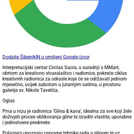
Dodajte ŠibenikIN u omiljeni Google izvor
Interpretacijski centar Civitas Sacra, u suradnji s MMart,
obrtom za kreativno stvaralaštvo i radionice, pokreće ciklus
kreativnih radionica za odrasle koje će se održavati jednom
mjesečno, uvijek subotom u jutarnjim satima, u prostoru
galerije sv. Nikole Tavelića.
Oglas
Prva u nizu je radionica 'Glina & kava', idealna za sve koji žele
doživjeti proces oblikovanja gline te izraditi vlastite, uporabne
i jedinstvene predmete.
Polaznici upoznaju osnovne tehnike rada s glinom te uz