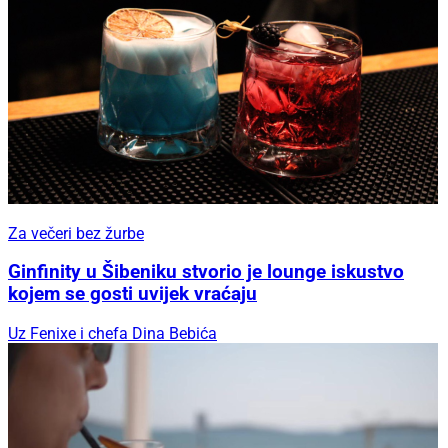
Za večeri bez žurbe
Ginfinity u Šibeniku stvorio je lounge iskustvo
kojem se gosti uvijek vraćaju
Uz Fenixe i chefa Dina Bebića