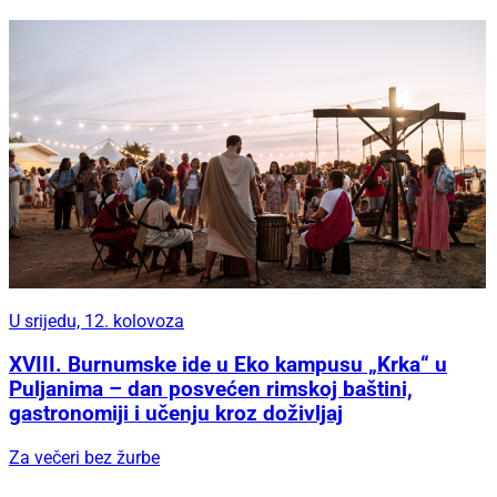
U srijedu, 12. kolovoza
XVIII. Burnumske ide u Eko kampusu „Krka“ u
Puljanima – dan posvećen rimskoj baštini,
gastronomiji i učenju kroz doživljaj
Za večeri bez žurbe