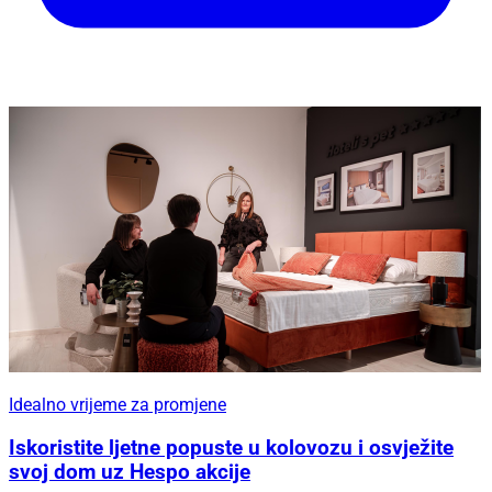
Idealno vrijeme za promjene
Iskoristite ljetne popuste u kolovozu i osvježite
svoj dom uz Hespo akcije