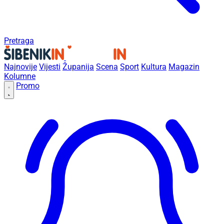
Pretraga
Najnovije
Vijesti
Županija
Scena
Sport
Kultura
Magazin
Kolumne
Promo