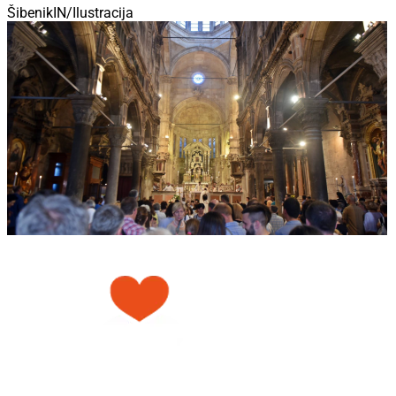
ŠibenikIN/Ilustracija