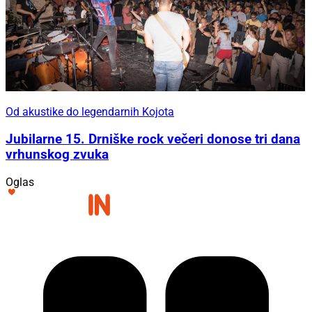
Od akustike do legendarnih Kojota
Jubilarne 15. Drniške rock večeri donose tri dana
vrhunskog zvuka
Oglas