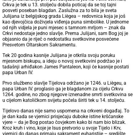
Crkva je tek u 13. stoljeću dobila poticaj da se toj tajni
posveti poseban blagdan. Zaslužna za to bila je sveta
Julijana iz belgijskog grada Liègea – redovnica koja je još
kao djevojčica doživjela viđenja puna simbolike. U jednome
od njih vidjela je puni mjesec s tamnom mrljom – znak da
Crkvi nedostaje jedno slavlje. Prema Julijani, sam Bog joj je
objasnio da je riječ o nedostatku svetkovine posvećene
Presvetom Oltarskom Sakramentu.
Tek 20 godina kasnije Julijana je otkrila svoju poruku
mjesnom biskupu, a ideju o novoj svetkovini podržao je i
tadašnji arhiđakon James Pantaleon, koji će kasnije postati
papa Urban IV.
Prvo službeno slavlje Tijelova održano je 1246. u Liègeu, a
papa Urban IV. proglasio ga je blagdanom za cijelu Crkvu
1264. godine, no zbog njegove iznenadne smrti svetkovina se
u cijelom katoličkom svijetu počela širiti tek u 14. stoljeću.
Tijelovo danas nije samo uspomena na crkveni događaj. To
je dan kada se vjernici prisjećaju duboke istine kršćanske
vjere – da je Bog postao čovjekom kako bi nam bio blizak.
Kroz kruh i vino, koje je Isus pretvorio u svoje Tijelo i Krv,
vjernici do danas primaju sakrament euharistije – središte