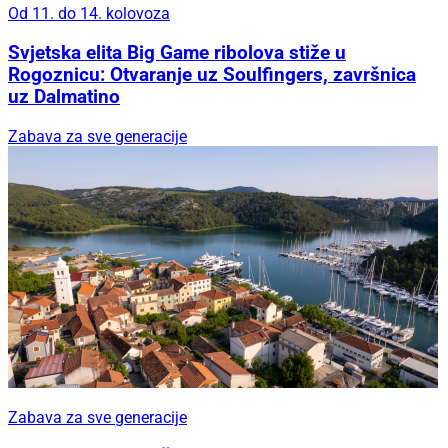
Od 11. do 14. kolovoza
Svjetska elita Big Game ribolova stiže u
Rogoznicu: Otvaranje uz Soulfingers, završnica
uz Dalmatino
Zabava za sve generacije
Zabava za sve generacije