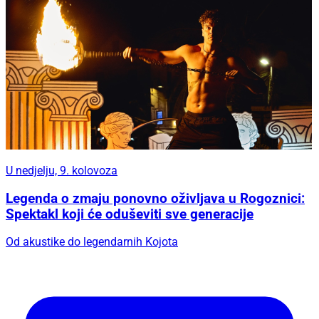
U nedjelju, 9. kolovoza
Legenda o zmaju ponovno oživljava u Rogoznici:
Spektakl koji će oduševiti sve generacije
Od akustike do legendarnih Kojota