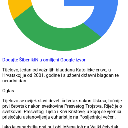
Dodajte ŠibenikIN u omiljeni Google izvor
Tijelovo, jedan od važnijih blagdana Katoličke crkve, u
Hrvatskoj je od 2001. godine i službeni državni blagdan te
neradni dan.
Oglas
Tijelovo se uvijek slavi deveti četvrtak nakon Uskrsa, točnije
prvi četvrtak nakon svetkovine Presvetog Trojstva. Riječ je o
svetkovini Presvetog Tijela i Krvi Kristove, u kojoj se vjernici
prisjećaju ustanovljenja euharistije na Posljednjoj večeri.
Iako je euharistija prvi put obilježena još na Veliki četvrtak,