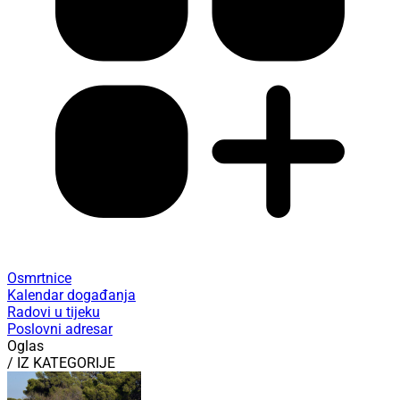
Osmrtnice
Kalendar događanja
Radovi u tijeku
Poslovni adresar
Oglas
/ IZ KATEGORIJE