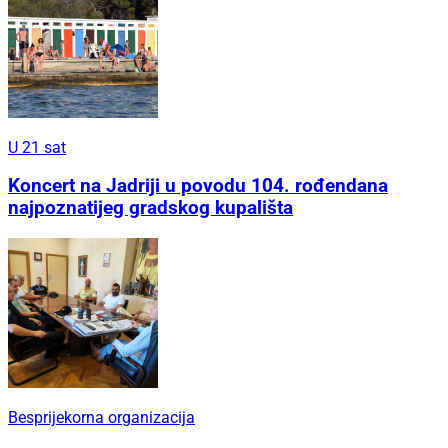
U 21 sat
Koncert na Jadriji u povodu 104. rođendana
najpoznatijeg gradskog kupališta
Besprijekorna organizacija