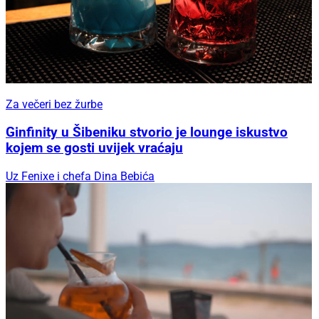
Za večeri bez žurbe
Ginfinity u Šibeniku stvorio je lounge iskustvo
kojem se gosti uvijek vraćaju
Uz Fenixe i chefa Dina Bebića