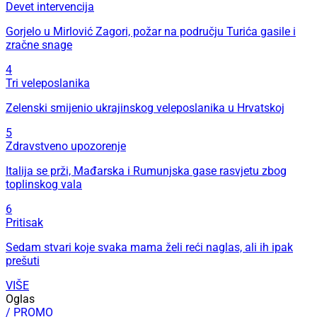
Devet intervencija
Gorjelo u Mirlović Zagori, požar na području Turića gasile i
zračne snage
4
Tri veleposlanika
Zelenski smijenio ukrajinskog veleposlanika u Hrvatskoj
5
Zdravstveno upozorenje
Italija se prži, Mađarska i Rumunjska gase rasvjetu zbog
toplinskog vala
6
Pritisak
Sedam stvari koje svaka mama želi reći naglas, ali ih ipak
prešuti
VIŠE
Oglas
/ PROMO