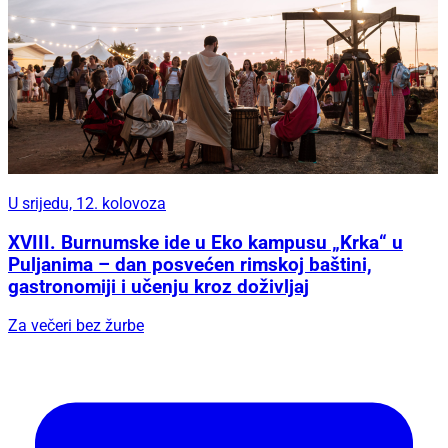
U srijedu, 12. kolovoza
XVIII. Burnumske ide u Eko kampusu „Krka“ u
Puljanima – dan posvećen rimskoj baštini,
gastronomiji i učenju kroz doživljaj
Za večeri bez žurbe