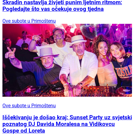
Skradin nastavlja živjeti punim ljetnim ritmom:
Pogledajte što vas očekuje ovog tjedna
Ove subote u Primoštenu
Ove subote u Primoštenu
Iščekivanju je došao kraj: Sunset Party uz svjetski
poznatog DJ Davida Moralesa na Vidikovcu
Gospe od Loreta