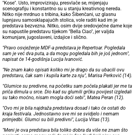
"Kose". Usto, improviziraju, presvlače se, mijenjaju
scenografiju i konstantno su u stanju kreativnog nereda.
Nitko nije mrdnuo s tribina, kako Šibenčani, uz glasnu
lupnjavu samosklapajućih stolica, vole raditi kad im je
predstava bezvezna. Nitko, osim dvije sredovječne dame koje
su napustile predstavu tijekom "Bella Ciao", jer valjda
komunjare, jugoslaveni, izdajice i slično.
"Pravo osvježenje MDF-a predstava je Repertoar. Pogledala
sam je već dva puta, a da mogu pogledala bih je još jednom",
napisat će 14-godišnja Lucija Ivanović.
"Ne znam kako opisati koliko mi je drago da su ubacili ovu
predstavu, čak sam i kupila karte za nju", Marisa Perković (14).
"Glumice su predivne, na početku sam počela plakati jer me ta
priča dirnula u srce. Dio kad su glumili grčku povijest izgledali
su tako moćno, nisam mogla doći sebi", Matea Peran (12).
"Ovo mi je bila najdraža predstava dosad i tako će ostati do
kraja festivala. Jednostavno sve mi se svidjelo i nemam
primjedbi. Glumci su bili predivni", Lucija Vitas (13).
"Meni je ova predstava bila toliko dobra da više ne znam što