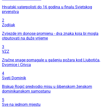
Hrvatski vaterpolisti do 16 godina u finalu Svjetskog
prvenstva
2
Zodijak
Zvijezde im donose promjenu - dva znaka koja bi mogla
otputovati na duže vrijeme
3
VZZ
Zračne snage pomagale u gašenju požara kod Ljubotića,
Dvornice i Crivca
4
Sveti Dominik
Biskup Rogić predvodio misu u šibenskom ženskom
dominikanskom samostanu
5
Sve na jednom mjestu