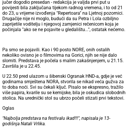
jučer dogodio presedan - redakcija je valjda prvi put u
povijesti bila zaključana tijekom radnog vremena, i to od 21
do 23, u vrijeme izvođenja "Repertoara" na Ljetnoj pozornici.
Drugačije nije ni moglo, budući da su Petra i Lola ozbiljno
zaprijetile voditelju i njegovoj zamjenici rečenicom koja je
počinjala "ako se ne pojavite u gledalištu...", ostatak nećemo.
Pa smo se pojavili. Kao i 90 posto NORE, onih ostalih
nekoliko ovisno je o filmovima na Gorici, njih se nije dalo
slomiti. Predstava je počela s malim zakašnjenjem, u 21.15.
Završila je u 22.45.
U 22.50 pred ulazom u šibenski Ogranak HND-a, gdje je već
godinama smještena NORA, stvorila se nikad veća gužva za
to doba noći. Svi su čekali ključ. Pisalo se ekspresno, tražilo
više papira, kvarile su se kemijske, bila je oskudica slobodnih
stolica. Na urednički stol su ubrzo počeli stizati prvi tekstovi.
Oglas
"Najbolja predstava na festivalu ikad!!!", napisala je 13-
godišnja Natali Vrlika.