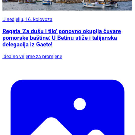
U nedjelju, 16. kolovoza
Regata 'Za dušu i tilo' ponovno okuplja čuvare
pomorske baštine: U Betinu stiže i talijanska
delegacija iz Gaete!
Idealno vrijeme za promjene