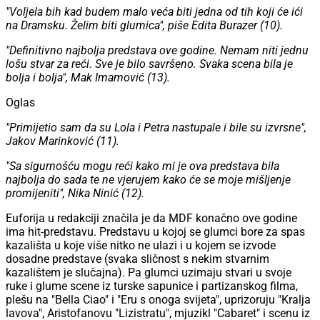
"Voljela bih kad budem malo veća biti jedna od tih koji će ići
na Dramsku. Želim biti glumica", piše Edita Burazer (10).
"Definitivno najbolja predstava ove godine. Nemam niti jednu
lošu stvar za reći. Sve je bilo savršeno. Svaka scena bila je
bolja i bolja", Mak Imamović (13).
Oglas
"Primijetio sam da su Lola i Petra nastupale i bile su izvrsne",
Jakov Marinković (11).
"Sa sigurnošću mogu reći kako mi je ova predstava bila
najbolja do sada te ne vjerujem kako će se moje mišljenje
promijeniti", Nika Ninić (12).
Euforija u redakciji značila je da MDF konačno ove godine
ima hit-predstavu. Predstavu u kojoj se glumci bore za spas
kazališta u koje više nitko ne ulazi i u kojem se izvode
dosadne predstave (svaka sličnost s nekim stvarnim
kazalištem je slučajna). Pa glumci uzimaju stvari u svoje
ruke i glume scene iz turske sapunice i partizanskog filma,
plešu na "Bella Ciao" i "Eru s onoga svijeta", uprizoruju "Kralja
lavova", Aristofanovu "Lizistratu", mjuzikl "Cabaret" i scenu iz