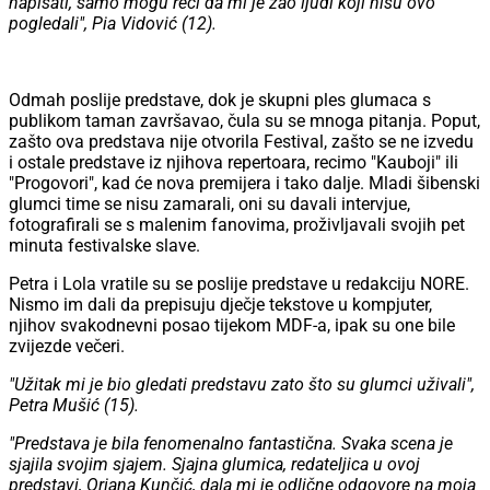
napisati, samo mogu reći da mi je žao ljudi koji nisu ovo
pogledali", Pia Vidović (12).
Odmah poslije predstave, dok je skupni ples glumaca s
publikom taman završavao, čula su se mnoga pitanja. Poput,
zašto ova predstava nije otvorila Festival, zašto se ne izvedu
i ostale predstave iz njihova repertoara, recimo "Kauboji" ili
"Progovori", kad će nova premijera i tako dalje. Mladi šibenski
glumci time se nisu zamarali, oni su davali intervjue,
fotografirali se s malenim fanovima, proživljavali svojih pet
minuta festivalske slave.
Petra i Lola vratile su se poslije predstave u redakciju NORE.
Nismo im dali da prepisuju dječje tekstove u kompjuter,
njihov svakodnevni posao tijekom MDF-a, ipak su one bile
zvijezde večeri.
"Užitak mi je bio gledati predstavu zato što su glumci uživali",
Petra Mušić (15).
"Predstava je bila fenomenalno fantastična. Svaka scena je
sjajila svojim sjajem. Sjajna glumica, redateljica u ovoj
predstavi, Oriana Kunčić, dala mi je odlične odgovore na moja