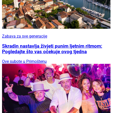
Zabava za sve generacije
Skradin nastavlja živjeti punim ljetnim ritmom:
Pogledajte što vas očekuje ovog tjedna
Ove subote u Primoštenu