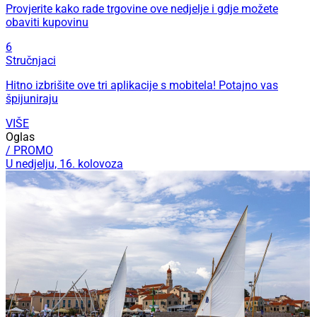
Provjerite kako rade trgovine ove nedjelje i gdje možete
obaviti kupovinu
6
Stručnjaci
Hitno izbrišite ove tri aplikacije s mobitela! Potajno vas
špijuniraju
VIŠE
Oglas
/ PROMO
U nedjelju, 16. kolovoza