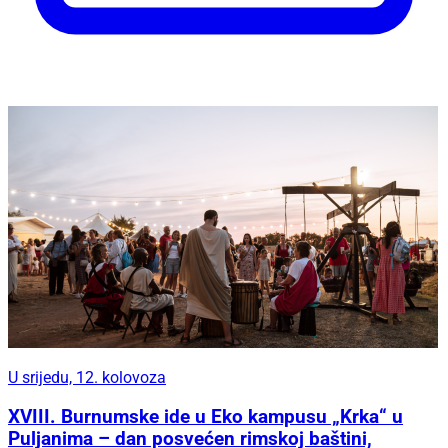
U srijedu, 12. kolovoza
XVIII. Burnumske ide u Eko kampusu „Krka“ u
Puljanima – dan posvećen rimskoj baštini,