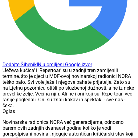
Dodajte ŠibenikIN u omiljeni Google izvor
'Ježeva kućica' i 'Repertoar' su u zadnji tren zamijenili
termine, što je djeci u MDF-ovoj novinarskoj radionici NORA
teško palo. Svi vole ježa i njegove bahate prijatelje. Zato su
na Ljetnu pozornicu otišli po službenoj dužnosti, a ne iz neke
prevelike želje. Većina njih. Ali ne i oni koji su 'Repertoar' već
ranije pogledali. Oni su znali kakav ih spektakl - sve nas -
čeka.
Oglas
Novinarska radionica NORA već generacijama, odnosno
barem ovih zadnjih dvanaest godina koliko je vodi
gorepotpisani novinar, njeguje autentičan kritičarski stav koji