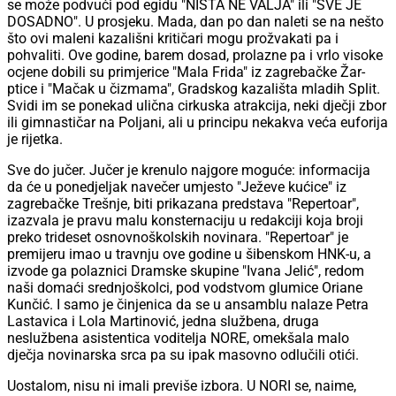
se može podvući pod egidu "NIŠTA NE VALJA" ili "SVE JE
DOSADNO". U prosjeku. Mada, dan po dan naleti se na nešto
što ovi maleni kazališni kritičari mogu prožvakati pa i
pohvaliti. Ove godine, barem dosad, prolazne pa i vrlo visoke
ocjene dobili su primjerice "Mala Frida" iz zagrebačke Žar-
ptice i "Mačak u čizmama", Gradskog kazališta mladih Split.
Svidi im se ponekad ulična cirkuska atrakcija, neki dječji zbor
ili gimnastičar na Poljani, ali u principu nekakva veća euforija
je rijetka.
Sve do jučer. Jučer je krenulo najgore moguće: informacija
da će u ponedjeljak navečer umjesto "Ježeve kućice" iz
zagrebačke Trešnje, biti prikazana predstava "Repertoar",
izazvala je pravu malu konsternaciju u redakciji koja broji
preko trideset osnovnoškolskih novinara. "Repertoar" je
premijeru imao u travnju ove godine u šibenskom HNK-u, a
izvode ga polaznici Dramske skupine "Ivana Jelić", redom
naši domaći srednjoškolci, pod vodstvom glumice Oriane
Kunčić. I samo je činjenica da se u ansamblu nalaze Petra
Lastavica i Lola Martinović, jedna službena, druga
neslužbena asistentica voditelja NORE, omekšala malo
dječja novinarska srca pa su ipak masovno odlučili otići.
Uostalom, nisu ni imali previše izbora. U NORI se, naime,