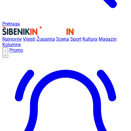
Pretraga
Najnovije
Vijesti
Županija
Scena
Sport
Kultura
Magazin
Kolumne
Promo