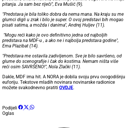
pitanja. Ja sam bez riječi", Eva Mušić (9).
"Predstava je bila toliko dobra da nema mana. Na kraju su me
glumci digli u zrak i bilo je super. O ovoj predstavi bih mogao
pisati satima, a možda i danima", Andrej Huljev (11).
"Mogu reći kako je ovo definitivno jedna od najboljih
predstava na MDF-u , a ako ne i najbolja predstava godine",
Ema Plazibat (14).
"Predstava me ostavila zadivljenom. Sve je bilo savršeno, od
glume do scenografije i čak do kostima. Nemam ništa više
reći osim SAVRŠENO!", Nola Zlački (11).
Dakle, MDF ima hit. A NORA je dobila svoju prvu ovogodišnju
euforiju. Tekstove mladih novinara novinarske radionice
možete svakodnevno pratiti
OVDJE
.
Podijeli
Oglas