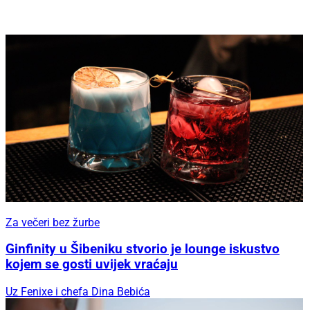
Za večeri bez žurbe
Ginfinity u Šibeniku stvorio je lounge iskustvo
kojem se gosti uvijek vraćaju
Uz Fenixe i chefa Dina Bebića