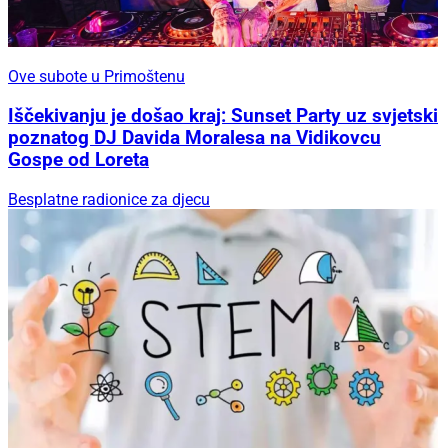
Ove subote u Primoštenu
Iščekivanju je došao kraj: Sunset Party uz svjetski
poznatog DJ Davida Moralesa na Vidikovcu
Gospe od Loreta
Besplatne radionice za djecu