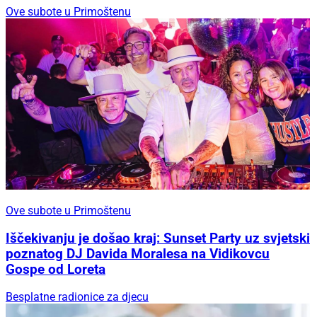
Ove subote u Primoštenu
Ove subote u Primoštenu
Iščekivanju je došao kraj: Sunset Party uz svjetski
poznatog DJ Davida Moralesa na Vidikovcu
Gospe od Loreta
Besplatne radionice za djecu