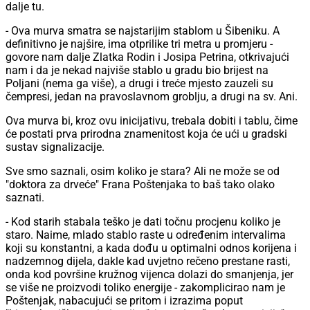
dalje tu.
- Ova murva smatra se najstarijim stablom u Šibeniku. A
definitivno je najšire, ima otprilike tri metra u promjeru -
govore nam dalje Zlatka Rodin i Josipa Petrina, otkrivajući
nam i da je nekad najviše stablo u gradu bio brijest na
Poljani (nema ga više), a drugi i treće mjesto zauzeli su
čempresi, jedan na pravoslavnom groblju, a drugi na sv. Ani.
Ova murva bi, kroz ovu inicijativu, trebala dobiti i tablu, čime
će postati prva prirodna znamenitost koja će ući u gradski
sustav signalizacije.
Sve smo saznali, osim koliko je stara? Ali ne može se od
"doktora za drveće" Frana Poštenjaka to baš tako olako
saznati.
- Kod starih stabala teško je dati točnu procjenu koliko je
staro. Naime, mlado stablo raste u određenim intervalima
koji su konstantni, a kada dođu u optimalni odnos korijena i
nadzemnog dijela, dakle kad uvjetno rečeno prestane rasti,
onda kod površine kružnog vijenca dolazi do smanjenja, jer
se više ne proizvodi toliko energije - zakomplicirao nam je
Poštenjak, nabacujući se pritom i izrazima poput