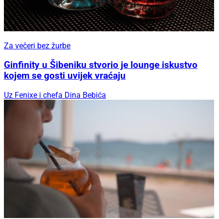
Za večeri bez žurbe
Ginfinity u Šibeniku stvorio je lounge iskustvo
kojem se gosti uvijek vraćaju
Uz Fenixe i chefa Dina Bebića