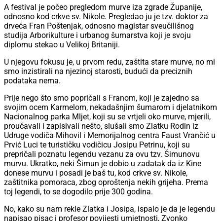
A festival je počeo pregledom murve iza zgrade Županije,
odnosno kod crkve sv. Nikole. Pregledao ju je tzv. doktor za
drveća Fran Poštenjak, odnosno magistar sveučilišnog
studija Arborikulture i urbanog šumarstva koji je svoju
diplomu stekao u Velikoj Britaniji.
U njegovu fokusu je, u prvom redu, zaštita stare murve, no mi
smo inzistirali na njezinoj starosti, budući da preciznih
podataka nema.
Prije nego što smo popričali s Franom, koji je zajedno sa
svojim ocem Karmelom, nekadašnjim šumarom i djelatnikom
Nacionalnog parka Mljet, koji su se vrtjeli oko murve, mjerili,
proučavali i zapisivali nešto, slušali smo Zlatku Rodin iz
Udruge vodiča Mihovil i Memorijalnog centra Faust Vrančić u
Prvić Luci te turističku vodičicu Josipu Petrinu, koji su
prepričali poznatu legendu vezanu za ovu tzv. Šimunovu
murvu. Ukratko, neki Šimun je dobio u zadatak da iz Kine
donese murvu i posadi je baš tu, kod crkve sv. Nikole,
zaštitnika pomoraca, zbog oproštenja nekih grijeha. Prema
toj legendi, to se dogodilo prije 300 godina.
No, kako su nam rekle Zlatka i Josipa, ispalo je da je legendu
napisao pisac i profesor povijesti umjetnosti, Zvonko