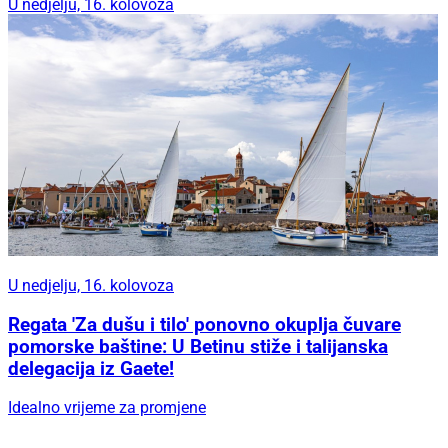
U nedjelju, 16. kolovoza
U nedjelju, 16. kolovoza
Regata 'Za dušu i tilo' ponovno okuplja čuvare
pomorske baštine: U Betinu stiže i talijanska
delegacija iz Gaete!
Idealno vrijeme za promjene