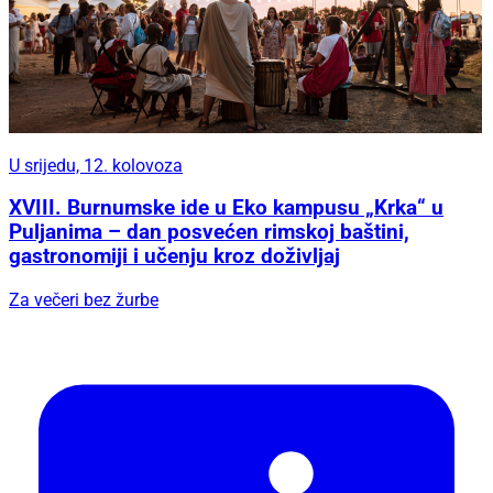
U srijedu, 12. kolovoza
XVIII. Burnumske ide u Eko kampusu „Krka“ u
Puljanima – dan posvećen rimskoj baštini,
gastronomiji i učenju kroz doživljaj
Za večeri bez žurbe