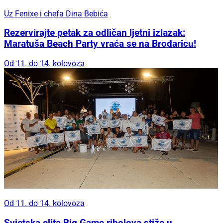
Uz Fenixe i chefa Dina Bebića
Rezervirajte petak za odličan ljetni izlazak:
Maratuša Beach Party vraća se na Brodaricu!
Od 11. do 14. kolovoza
Od 11. do 14. kolovoza
Svjetska elita Big Game ribolova stiže u