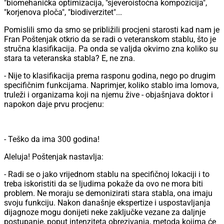
"biomehanička optimizacija, "sjeveroistočna kompozicija",
"korjenova ploča", "biodiverzitet"...
Pomislili smo da smo se približili procjeni starosti kad nam je
Fran Poštenjak otkrio da se radi o veteranskom stablu, što je
stručna klasifikacija. Pa onda se valjda okvirno zna koliko su
stara ta veteranska stabla? E, ne zna.
- Nije to klasifikacija prema rasponu godina, nego po drugim
specifičnim funkcijama. Naprimjer, koliko stablo ima lomova,
truleži i organizama koji na njemu žive - objašnjava doktor i
napokon daje prvu procjenu:
- Teško da ima 300 godina!
Aleluja! Poštenjak nastavlja:
- Radi se o jako vrijednom stablu na specifičnoj lokaciji i to
treba iskoristiti da se ljudima pokaže da ovo ne mora biti
problem. Ne moraju se demonizirati stara stabla, ona imaju
svoju funkciju. Nakon današnje ekspertize i uspostavljanja
dijagnoze mogu donijeti neke zaključke vezane za daljnje
postupanje, poput intenziteta obrezivanja, metoda kojima će