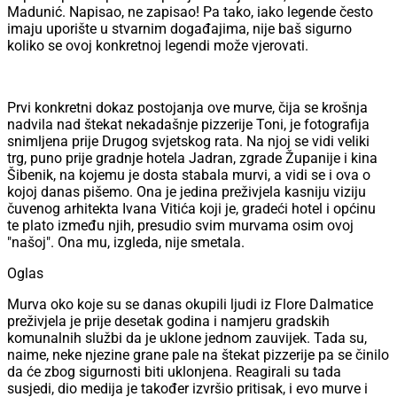
Madunić. Napisao, ne zapisao! Pa tako, iako legende često
imaju uporište u stvarnim događajima, nije baš sigurno
koliko se ovoj konkretnoj legendi može vjerovati.
Prvi konkretni dokaz postojanja ove murve, čija se krošnja
nadvila nad štekat nekadašnje pizzerije Toni, je fotografija
snimljena prije Drugog svjetskog rata. Na njoj se vidi veliki
trg, puno prije gradnje hotela Jadran, zgrade Županije i kina
Šibenik, na kojemu je dosta stabala murvi, a vidi se i ova o
kojoj danas pišemo. Ona je jedina preživjela kasniju viziju
čuvenog arhitekta Ivana Vitića koji je, gradeći hotel i općinu
te plato između njih, presudio svim murvama osim ovoj
"našoj". Ona mu, izgleda, nije smetala.
Oglas
Murva oko koje su se danas okupili ljudi iz Flore Dalmatice
preživjela je prije desetak godina i namjeru gradskih
komunalnih službi da je uklone jednom zauvijek. Tada su,
naime, neke njezine grane pale na štekat pizzerije pa se činilo
da će zbog sigurnosti biti uklonjena. Reagirali su tada
susjedi, dio medija je također izvršio pritisak, i evo murve i