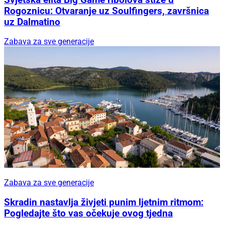
Rogoznicu: Otvaranje uz Soulfingers, završnica
uz Dalmatino
Zabava za sve generacije
Zabava za sve generacije
Skradin nastavlja živjeti punim ljetnim ritmom:
Pogledajte što vas očekuje ovog tjedna