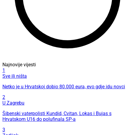
Najnovije vijesti
1
Sve ili ništa
Netko je u Hrvatskoj dobio 80.000 eura, evo gdje idu novci
2
U Zagrebu
Šibenski vaterpolisti Kundid, Cvitan, Lokas i Bujas s
Hrvatskom U16 do polufinala SP-a
3