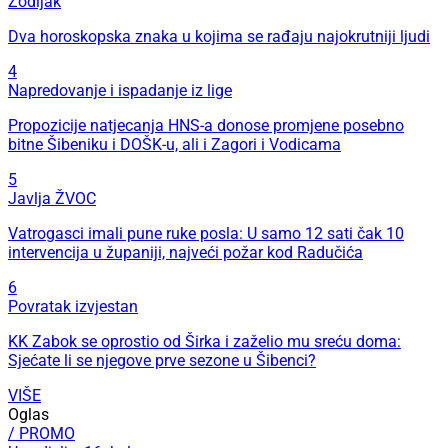
Zodijak
Dva horoskopska znaka u kojima se rađaju najokrutniji ljudi
4
Napredovanje i ispadanje iz lige
Propozicije natjecanja HNS-a donose promjene posebno
bitne Šibeniku i DOŠK-u, ali i Zagori i Vodicama
5
Javlja ŽVOC
Vatrogasci imali pune ruke posla: U samo 12 sati čak 10
intervencija u županiji, najveći požar kod Radučića
6
Povratak izvjestan
KK Zabok se oprostio od Širka i zaželio mu sreću doma:
Sjećate li se njegove prve sezone u Šibenci?
VIŠE
Oglas
/ PROMO