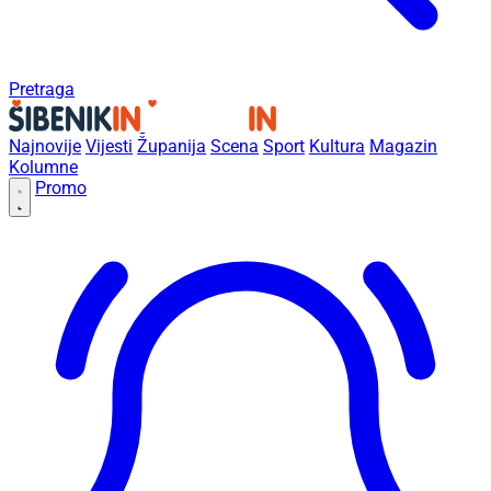
Pretraga
Najnovije
Vijesti
Županija
Scena
Sport
Kultura
Magazin
Kolumne
Promo