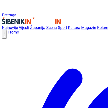
Pretraga
Najnovije
Vijesti
Županija
Scena
Sport
Kultura
Magazin
Kolum
Promo