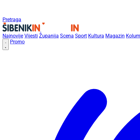
Pretraga
Najnovije
Vijesti
Županija
Scena
Sport
Kultura
Magazin
Kolum
Promo