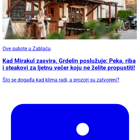
Ove subote u Zablaću
Kad Mirakul zasvira, Grdelin poslužuje: Peka, riba
i steakovi za ljetnu večer koju ne želite propustiti!
Što se događa kad klima radi, a prozori su zatvoreni?