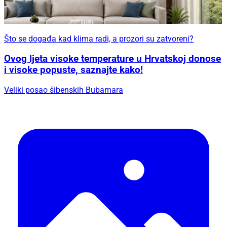
Što se događa kad klima radi, a prozori su zatvoreni?
Ovog ljeta visoke temperature u Hrvatskoj donose
i visoke popuste, saznajte kako!
Veliki posao šibenskih Bubamara