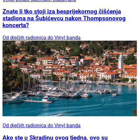
Znate li tko stoji iza besprijekornog čišćenja
stadiona na Šubićevcu nakon Thompsonovog
koncerta?
Od dječjih radionica do Vinyl banda
Od dječjih radionica do Vinyl banda
Ako ste u Skradinu ovog tjedna, ovo su