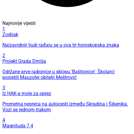
Najnovije vijesti
1
Zodijak
Najzavidniji ljudi rađaju se u ova tri horoskopska znaka
2
Projekt Grada Drniša
Održane prve radionice u sklopu 'Baštionice': Školarci
posjetili Mauzolej obitelji Meštrović
3
Iz HAK-a mole za oprez
Prometna nesreća na autocesti između Skradina i Šibenika.
Vozi se jednom trakom
4
Magnituda 7.4