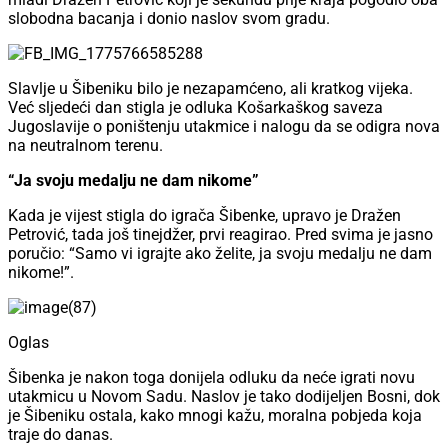
slobodna bacanja i donio naslov svom gradu.
Slavlje u Šibeniku bilo je nezapamćeno, ali kratkog vijeka.
Već sljedeći dan stigla je odluka Košarkaškog saveza
Jugoslavije o poništenju utakmice i nalogu da se odigra nova
na neutralnom terenu.
“Ja svoju medalju ne dam nikome”
Kada je vijest stigla do igrača Šibenke, upravo je Dražen
Petrović, tada još tinejdžer, prvi reagirao. Pred svima je jasno
poručio: “Samo vi igrajte ako želite, ja svoju medalju ne dam
nikome!”.
Oglas
Šibenka je nakon toga donijela odluku da neće igrati novu
utakmicu u Novom Sadu. Naslov je tako dodijeljen Bosni, dok
je Šibeniku ostala, kako mnogi kažu, moralna pobjeda koja
traje do danas.