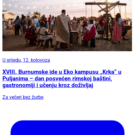
U srijedu, 12. kolovoza
XVIII. Burnumske ide u Eko kampusu „Krka“ u
Puljanima – dan posvećen rimskoj baštini,
gastronomiji i učenju kroz doživljaj
Za večeri bez žurbe