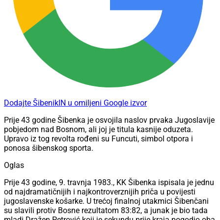
Dodajte ŠibenikIN u omiljeni Google izvor
Prije 43 godine Šibenka je osvojila naslov prvaka Jugoslavije
pobjedom nad Bosnom, ali joj je titula kasnije oduzeta.
Upravo iz tog revolta rođeni su Funcuti, simbol otpora i
ponosa šibenskog sporta.
Oglas
Prije 43 godine, 9. travnja 1983., KK Šibenka ispisala je jednu
od najdramatičnijih i najkontroverznijih priča u povijesti
jugoslavenske košarke. U trećoj finalnoj utakmici Šibenčani
su slavili protiv Bosne rezultatom 83:82, a junak je bio tada
mladi Dražen Petrović koji je sekundu prije kraja pogodio oba