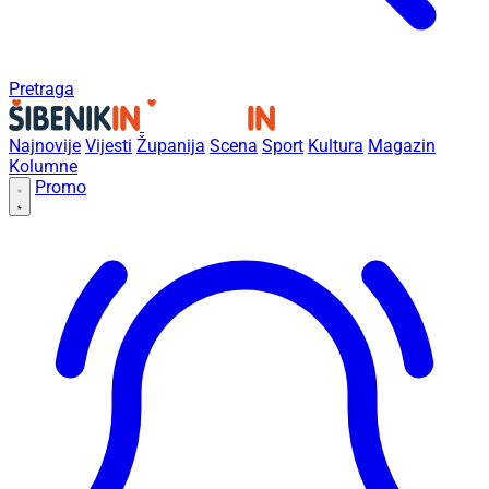
Pretraga
Najnovije
Vijesti
Županija
Scena
Sport
Kultura
Magazin
Kolumne
Promo