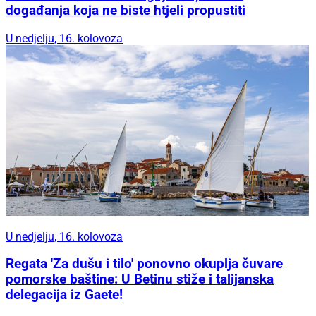
događanja koja ne biste htjeli propustiti
U nedjelju, 16. kolovoza
U nedjelju, 16. kolovoza
Regata 'Za dušu i tilo' ponovno okuplja čuvare
pomorske baštine: U Betinu stiže i talijanska
delegacija iz Gaete!