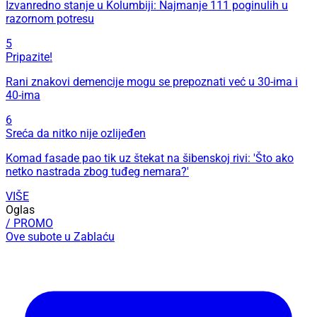
Izvanredno stanje u Kolumbiji: Najmanje 111 poginulih u
razornom potresu
5
Pripazite!
Rani znakovi demencije mogu se prepoznati već u 30-ima i
40-ima
6
Sreća da nitko nije ozlijeđen
Komad fasade pao tik uz štekat na šibenskoj rivi: 'Što ako
netko nastrada zbog tuđeg nemara?'
VIŠE
Oglas
/ PROMO
Ove subote u Zablaću