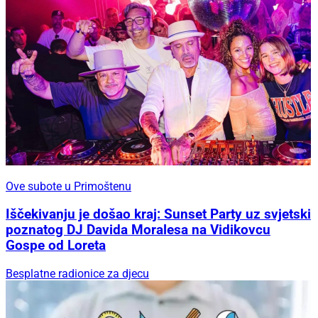
Ove subote u Primoštenu
Iščekivanju je došao kraj: Sunset Party uz svjetski
poznatog DJ Davida Moralesa na Vidikovcu
Gospe od Loreta
Besplatne radionice za djecu