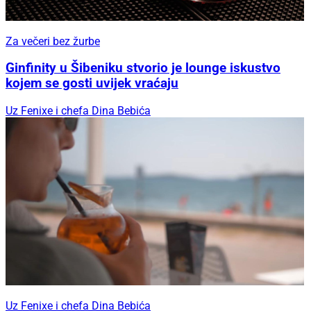
Za večeri bez žurbe
Ginfinity u Šibeniku stvorio je lounge iskustvo
kojem se gosti uvijek vraćaju
Uz Fenixe i chefa Dina Bebića
Uz Fenixe i chefa Dina Bebića