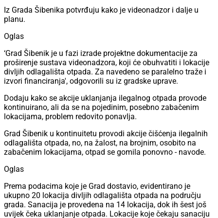
Iz Grada Šibenika potvrđuju kako je videonadzor i dalje u
planu.
Oglas
‘Grad Šibenik je u fazi izrade projektne dokumentacije za
proširenje sustava videonadzora, koji će obuhvatiti i lokacije
divljih odlagališta otpada. Za navedeno se paralelno traže i
izvori financiranja', odgovorili su iz gradske uprave.
Dodaju kako se akcije uklanjanja ilegalnog otpada provode
kontinuirano, ali da se na pojedinim, posebno zabačenim
lokacijama, problem redovito ponavlja.
Grad Šibenik u kontinuitetu provodi akcije čišćenja ilegalnih
odlagališta otpada, no, na žalost, na brojnim, osobito na
zabačenim lokacijama, otpad se gomila ponovno - navode.
Oglas
Prema podacima koje je Grad dostavio, evidentirano je
ukupno 20 lokacija divljih odlagališta otpada na području
grada. Sanacija je provedena na 14 lokacija, dok ih šest još
uvijek čeka uklanjanje otpada. Lokacije koje čekaju sanaciju