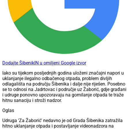
Dodajte ŠibenikIN u omiljeni Google izvor
Iako su tijekom posljednjih godina uloženi značajni napori u
uklanjanje ilegalno odbačenog otpada, problem divljih
odlagališta na području Šibenika i dalje nije riješen. Posebno
se to odnosi na Jadrtovac i područje uz Žaborić, gdje građani
i udruge ponovno upozoravaju na gomilanje otpada te traže
hitnu sanaciju i stroži nadzor.
Oglas
Udruga 'Za Žaborić' nedavno je od Grada Šibenika zatražila
hitno uklanjanje otpada i postavljanje videonadzora na