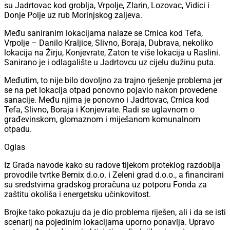
su Jadrtovac kod groblja, Vrpolje, Zlarin, Lozovac, Vidici i
Donje Polje uz rub Morinjskog zaljeva.
Među saniranim lokacijama nalaze se Crnica kod Tefa,
Vrpolje – Danilo Kraljice, Slivno, Boraja, Dubrava, nekoliko
lokacija na Žirju, Konjevrate, Zaton te više lokacija u Raslini.
Sanirano je i odlagalište u Jadrtovcu uz cijelu dužinu puta.
Međutim, to nije bilo dovoljno za trajno rješenje problema jer
se na pet lokacija otpad ponovno pojavio nakon provedene
sanacije. Među njima je ponovno i Jadrtovac, Crnica kod
Tefa, Slivno, Boraja i Konjevrate. Radi se uglavnom o
građevinskom, glomaznom i miješanom komunalnom
otpadu.
Oglas
Iz Grada navode kako su radove tijekom proteklog razdoblja
provodile tvrtke Bemix d.o.o. i Zeleni grad d.o.o., a financirani
su sredstvima gradskog proračuna uz potporu Fonda za
zaštitu okoliša i energetsku učinkovitost.
Brojke tako pokazuju da je dio problema riješen, ali i da se isti
scenarij na pojedinim lokacijama uporno ponavlja. Upravo