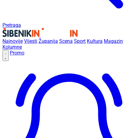
Pretraga
Najnovije
Vijesti
Županija
Scena
Sport
Kultura
Magazin
Kolumne
Promo