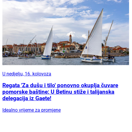
U nedjelju, 16. kolovoza
Regata 'Za dušu i tilo' ponovno okuplja čuvare
pomorske baštine: U Betinu stiže i talijanska
delegacija iz Gaete!
Idealno vrijeme za promjene