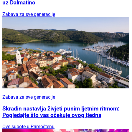
uz Dalmatino
Zabava za sve generacije
Zabava za sve generacije
Skradin nastavlja živjeti punim ljetnim ritmom:
Pogledajte što vas očekuje ovog tjedna
Ove subote u Primoštenu