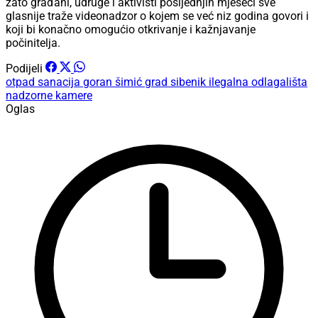
zato građani, udruge i aktivisti posljednjih mjeseci sve
glasnije traže videonadzor o kojem se već niz godina govori i
koji bi konačno omogućio otkrivanje i kažnjavanje
počinitelja.
Podijeli
otpad
sanacija
goran šimić
grad sibenik
ilegalna odlagališta
nadzorne kamere
Oglas