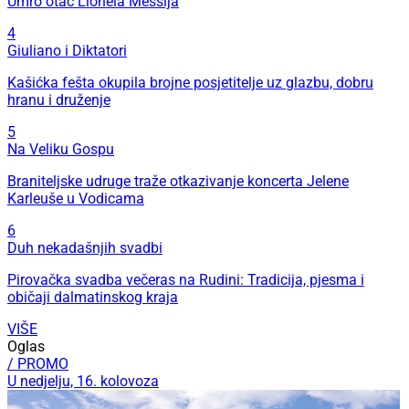
Umro otac Lionela Messija
4
Giuliano i Diktatori
Kašićka fešta okupila brojne posjetitelje uz glazbu, dobru
hranu i druženje
5
Na Veliku Gospu
Braniteljske udruge traže otkazivanje koncerta Jelene
Karleuše u Vodicama
6
Duh nekadašnjih svadbi
Pirovačka svadba večeras na Rudini: Tradicija, pjesma i
običaji dalmatinskog kraja
VIŠE
Oglas
/ PROMO
U nedjelju, 16. kolovoza