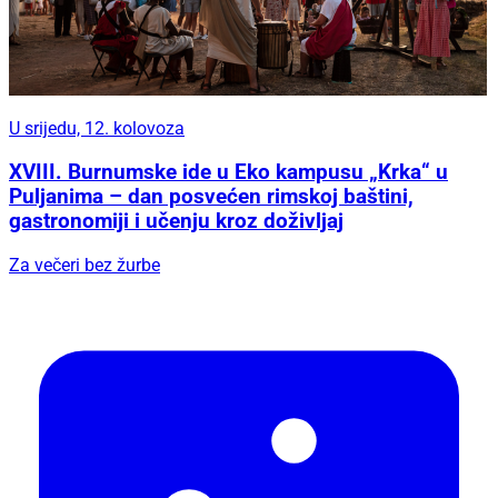
U srijedu, 12. kolovoza
XVIII. Burnumske ide u Eko kampusu „Krka“ u
Puljanima – dan posvećen rimskoj baštini,
gastronomiji i učenju kroz doživljaj
Za večeri bez žurbe