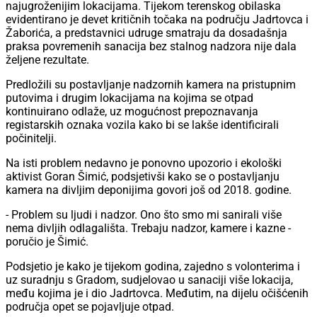
najugroženijim lokacijama. Tijekom terenskog obilaska
evidentirano je devet kritičnih točaka na području Jadrtovca i
Žaborića, a predstavnici udruge smatraju da dosadašnja
praksa povremenih sanacija bez stalnog nadzora nije dala
željene rezultate.
Predložili su postavljanje nadzornih kamera na pristupnim
putovima i drugim lokacijama na kojima se otpad
kontinuirano odlaže, uz mogućnost prepoznavanja
registarskih oznaka vozila kako bi se lakše identificirali
počinitelji.
Na isti problem nedavno je ponovno upozorio i ekološki
aktivist Goran Šimić, podsjetivši kako se o postavljanju
kamera na divljim deponijima govori još od 2018. godine.
- Problem su ljudi i nadzor. Ono što smo mi sanirali više
nema divljih odlagališta. Trebaju nadzor, kamere i kazne -
poručio je Šimić.
Podsjetio je kako je tijekom godina, zajedno s volonterima i
uz suradnju s Gradom, sudjelovao u sanaciji više lokacija,
među kojima je i dio Jadrtovca. Međutim, na dijelu očišćenih
područja opet se pojavljuje otpad.