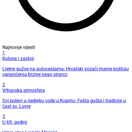
Najnovije vijesti
1
Kolone i zastoji
Ljetne gužve na autocestama: Hrvatski vozači manje poštuju
ograničenja brzine nego stranci
2
Vrhunska atmosfera
Svi putevi u nedjelju vode u Koprno: Fešta gušta i tradicije u
čast sv. Lovre
3
U 69. godini