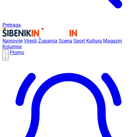
Pretraga
Najnovije
Vijesti
Županija
Scena
Sport
Kultura
Magazin
Kolumne
Promo