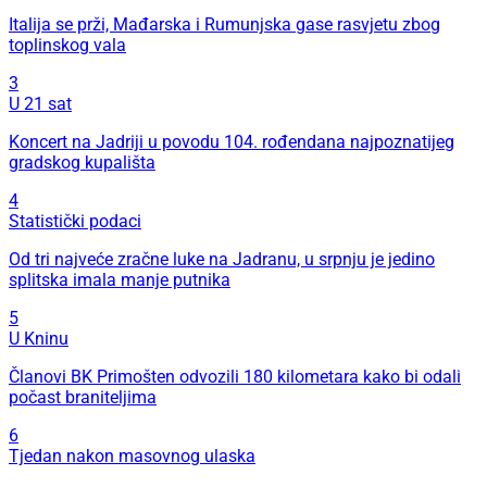
Italija se prži, Mađarska i Rumunjska gase rasvjetu zbog
toplinskog vala
3
U 21 sat
Koncert na Jadriji u povodu 104. rođendana najpoznatijeg
gradskog kupališta
4
Statistički podaci
Od tri najveće zračne luke na Jadranu, u srpnju je jedino
splitska imala manje putnika
5
U Kninu
Članovi BK Primošten odvozili 180 kilometara kako bi odali
počast braniteljima
6
Tjedan nakon masovnog ulaska