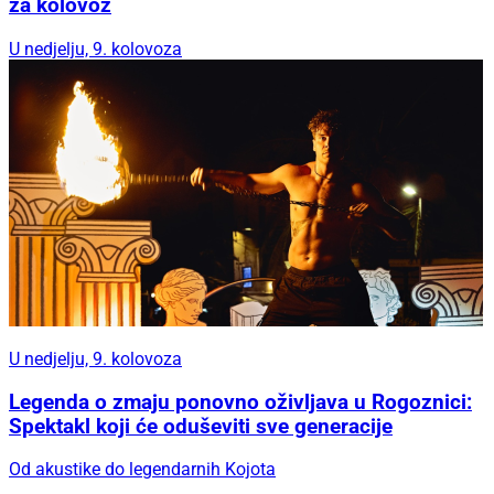
za kolovoz
U nedjelju, 9. kolovoza
U nedjelju, 9. kolovoza
Legenda o zmaju ponovno oživljava u Rogoznici:
Spektakl koji će oduševiti sve generacije
Od akustike do legendarnih Kojota