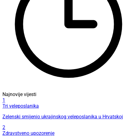
Najnovije vijesti
1
Tri veleposlanika
Zelenski smijenio ukrajinskog veleposlanika u Hrvatskoj
2
Zdravstveno upozorenje