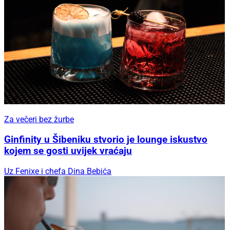
Za večeri bez žurbe
Ginfinity u Šibeniku stvorio je lounge iskustvo
kojem se gosti uvijek vraćaju
Uz Fenixe i chefa Dina Bebića