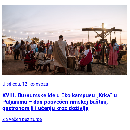
U srijedu, 12. kolovoza
XVIII. Burnumske ide u Eko kampusu „Krka“ u
Puljanima – dan posvećen rimskoj baštini,
gastronomiji i učenju kroz doživljaj
Za večeri bez žurbe