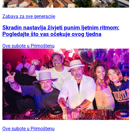
Zabava za sve generacije
Skradin nastavlja živjeti punim ljetnim ritmom:
Pogledajte što vas očekuje ovog tjedna
Ove subote u Primoštenu
Ove subote u Primoštenu