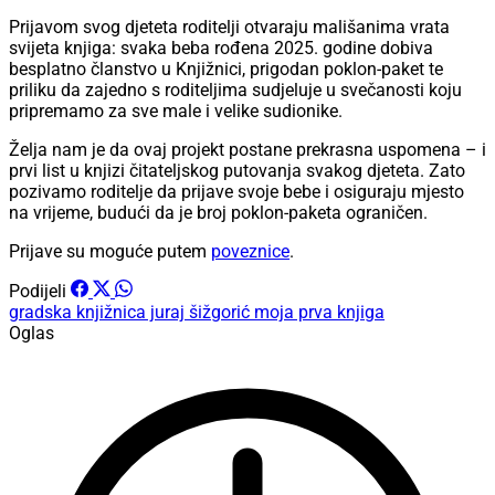
Prijavom svog djeteta roditelji otvaraju mališanima vrata
svijeta knjiga: svaka beba rođena 2025. godine dobiva
besplatno članstvo u Knjižnici, prigodan poklon-paket te
priliku da zajedno s roditeljima sudjeluje u svečanosti koju
pripremamo za sve male i velike sudionike.
Želja nam je da ovaj projekt postane prekrasna uspomena – i
prvi list u knjizi čitateljskog putovanja svakog djeteta. Zato
pozivamo roditelje da prijave svoje bebe i osiguraju mjesto
na vrijeme, budući da je broj poklon-paketa ograničen.
Prijave su moguće putem
poveznice
.
Podijeli
gradska knjižnica juraj šižgorić
moja prva knjiga
Oglas