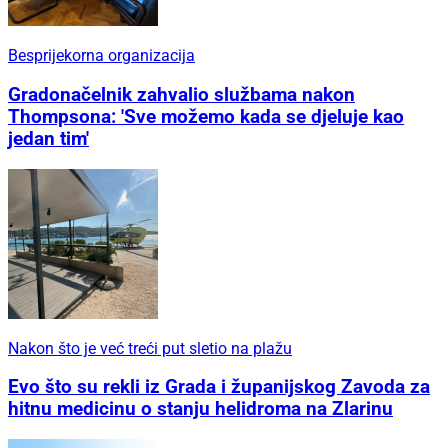
Besprijekorna organizacija
Gradonačelnik zahvalio službama nakon
Thompsona: 'Sve možemo kada se djeluje kao
jedan tim'
Nakon što je već treći put sletio na plažu
Evo što su rekli iz Grada i županijskog Zavoda za
hitnu medicinu o stanju helidroma na Zlarinu