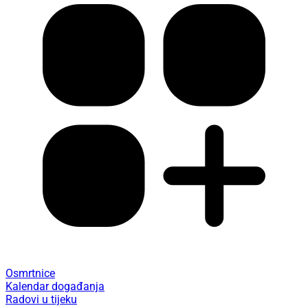
Osmrtnice
Kalendar događanja
Radovi u tijeku