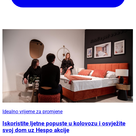
Idealno vrijeme za promjene
Iskoristite ljetne popuste u kolovozu i osvježite
svoj dom uz Hespo akcije