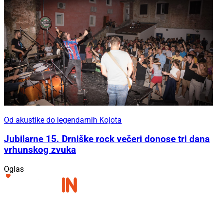
Od akustike do legendarnih Kojota
Jubilarne 15. Drniške rock večeri donose tri dana
vrhunskog zvuka
Oglas