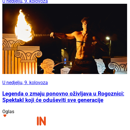
U nedjelju, 9. kolovoza
U nedjelju, 9. kolovoza
Legenda o zmaju ponovno oživljava u Rogoznici:
Spektakl koji će oduševiti sve generacije
Oglas