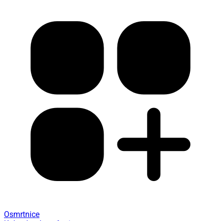
Osmrtnice