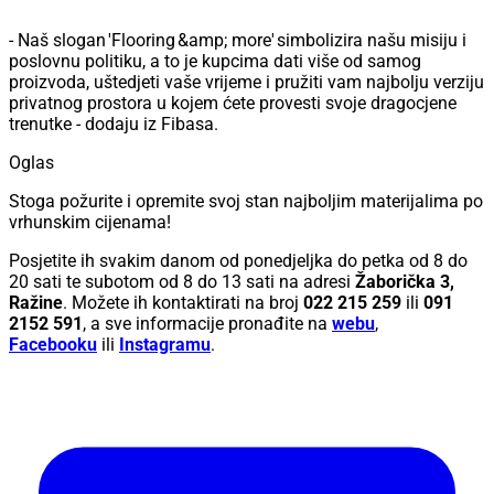
- Naš slogan 'Flooring &amp; more' simbolizira našu misiju i
poslovnu politiku, a to je kupcima dati više od samog
proizvoda, uštedjeti vaše vrijeme i pružiti vam najbolju verziju
privatnog prostora u kojem ćete provesti svoje dragocjene
trenutke - dodaju iz Fibasa.
Oglas
Stoga požurite i opremite svoj stan najboljim materijalima po
vrhunskim cijenama!
Posjetite ih svakim danom od ponedjeljka do petka od 8 do
20 sati te subotom od 8 do 13 sati na adresi
Žaborička 3,
Ražine
. Možete ih kontaktirati na broj
022 215 259
ili
091
2152 591
, a sve informacije pronađite na
webu
,
Facebooku
ili
Instagramu
.