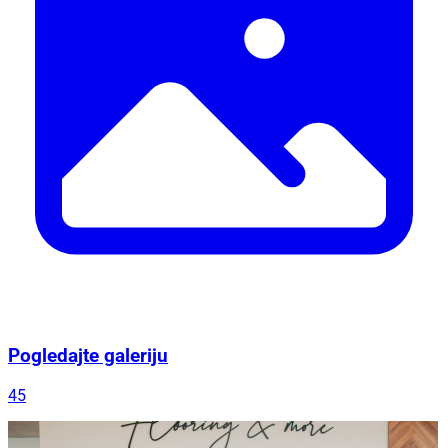
Pogledajte galeriju
45