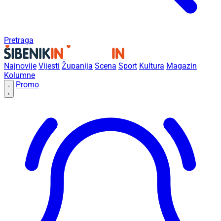
Pretraga
Najnovije
Vijesti
Županija
Scena
Sport
Kultura
Magazin
Kolumne
Promo