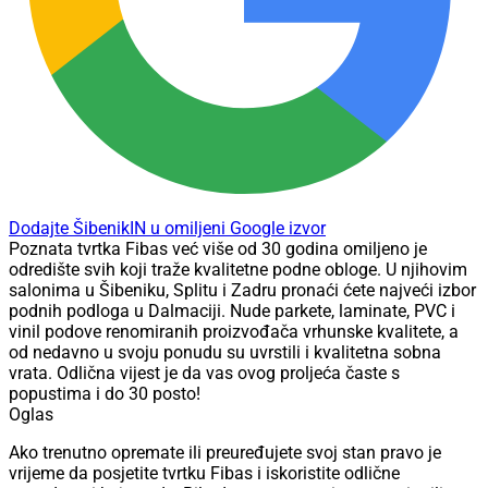
Dodajte ŠibenikIN u omiljeni Google izvor
Poznata tvrtka Fibas već više od 30 godina omiljeno je
odredište svih koji traže kvalitetne podne obloge. U njihovim
salonima u Šibeniku, Splitu i Zadru pronaći ćete najveći izbor
podnih podloga u Dalmaciji. Nude parkete, laminate, PVC i
vinil podove renomiranih proizvođača vrhunske kvalitete, a
od nedavno u svoju ponudu su uvrstili i kvalitetna sobna
vrata. Odlična vijest je da vas ovog proljeća časte s
popustima i do 30 posto!
Oglas
Ako trenutno opremate ili preuređujete svoj stan pravo je
vrijeme da posjetite tvrtku Fibas i iskoristite odlične