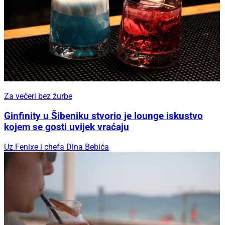
Za večeri bez žurbe
Ginfinity u Šibeniku stvorio je lounge iskustvo
kojem se gosti uvijek vraćaju
Uz Fenixe i chefa Dina Bebića