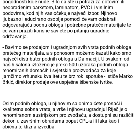
pogodnosti koje nude. Bilo da ste u potrazi za gotovim ili
neobrađenim parketom, laminatom, PVC ili vinilnim
podovima, kod njih vas očekuje najveći izbor. Njihovo
ljubazno i educirano osoblje pomoći će vam odabrati
odgovarajuću podnu oblogu i potrebne prateće materijale te
će vam pružiti korisne savjete po pitanju ugradnje i
održavanja.
- Bavimo se prodajom i ugradnjom svih vrsta podnih obloga i
pratećeg materijala, a s ponosom možemo kazati kako smo
najveći distributer podnih obloga u Dalmaciji. U svakom od
naših salona izloženo je preko 500 uzoraka podnih obloga
renomiranih domaćih i svjetskih proizvođača za koje
jamčimo vrhunsku kvalitetu te brz rok isporuke - ističe Marko
Brkić, direktor prodaje ove uspješne šibenske tvrtke.
Osim podnih obloga, u njihovim salonima ćete pronaći i
kvalitetna sobna vrata, a vrše i njihovu ugradnju! Riječ je o
renomiranom austrijskom proizvođaču, a dostupni su različiti
dekori u završnim obradama poput CPL-a ili laka kao i
obična te klizna izvedba.