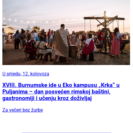
U srijedu, 12. kolovoza
XVIII. Burnumske ide u Eko kampusu „Krka“ u
Puljanima – dan posvećen rimskoj baštini,
gastronomiji i učenju kroz doživljaj
Za večeri bez žurbe