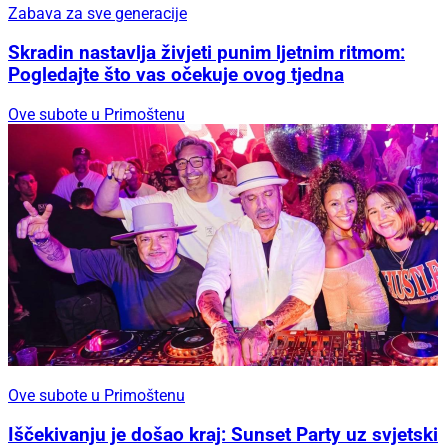
Zabava za sve generacije
Skradin nastavlja živjeti punim ljetnim ritmom:
Pogledajte što vas očekuje ovog tjedna
Ove subote u Primoštenu
Ove subote u Primoštenu
Iščekivanju je došao kraj: Sunset Party uz svjetski