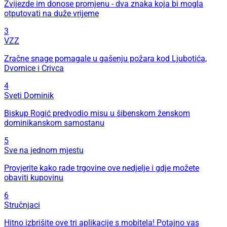
Zvijezde im donose promjenu - dva znaka koja bi mogla
otputovati na duže vrijeme
3
VZZ
Zračne snage pomagale u gašenju požara kod Ljubotića,
Dvornice i Crivca
4
Sveti Dominik
Biskup Rogić predvodio misu u šibenskom ženskom
dominikanskom samostanu
5
Sve na jednom mjestu
Provjerite kako rade trgovine ove nedjelje i gdje možete
obaviti kupovinu
6
Stručnjaci
Hitno izbrišite ove tri aplikacije s mobitela! Potajno vas