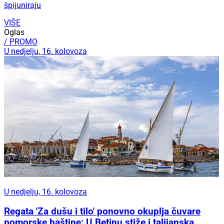
špijuniraju
VIŠE
Oglas
/ PROMO
U nedjelju, 16. kolovoza
U nedjelju, 16. kolovoza
Regata 'Za dušu i tilo' ponovno okuplja čuvare
pomorske baštine: U Betinu stiže i talijanska