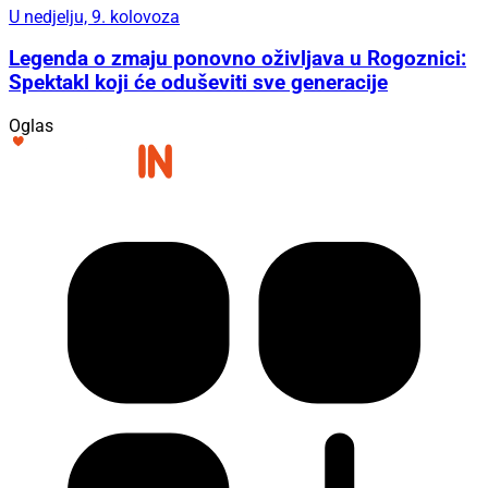
U nedjelju, 9. kolovoza
Legenda o zmaju ponovno oživljava u Rogoznici:
Spektakl koji će oduševiti sve generacije
Oglas