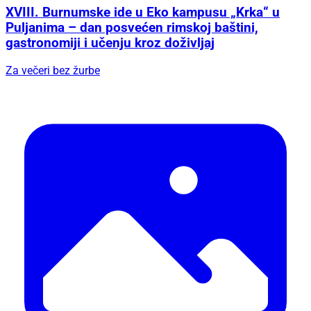
XVIII. Burnumske ide u Eko kampusu „Krka“ u
Puljanima – dan posvećen rimskoj baštini,
gastronomiji i učenju kroz doživljaj
Za večeri bez žurbe