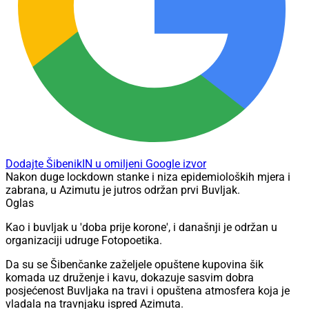
Dodajte ŠibenikIN u omiljeni Google izvor
Nakon duge lockdown stanke i niza epidemioloških mjera i
zabrana, u Azimutu je jutros održan prvi Buvljak.
Oglas
Kao i buvljak u 'doba prije korone', i današnji je održan u
organizaciji udruge Fotopoetika.
Da su se Šibenčanke zaželjele opuštene kupovina šik
komada uz druženje i kavu, dokazuje sasvim dobra
posjećenost Buvljaka na travi i opuštena atmosfera koja je
vladala na travnjaku ispred Azimuta.