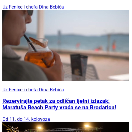
Uz Fenixe i chefa Dina Bebića
Uz Fenixe i chefa Dina Bebića
Rezervirajte petak za odličan ljetni izlazak:
Maratuša Beach Party vraća se na Brodaricu!
Od 11. do 14. kolovoza