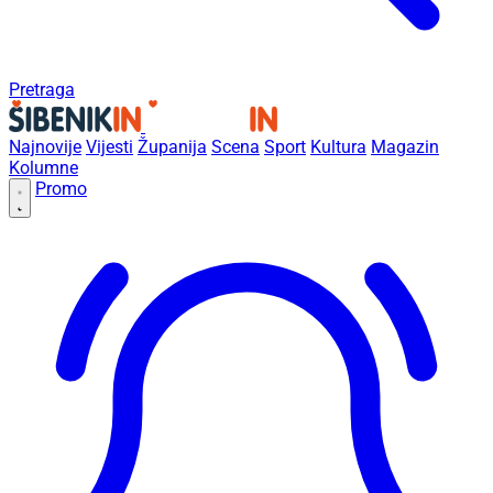
Pretraga
Najnovije
Vijesti
Županija
Scena
Sport
Kultura
Magazin
Kolumne
Promo