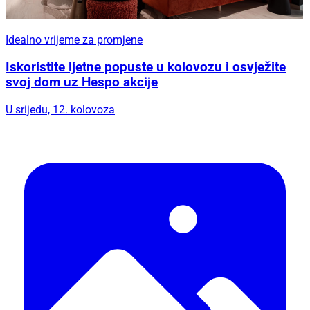
Idealno vrijeme za promjene
Iskoristite ljetne popuste u kolovozu i osvježite
svoj dom uz Hespo akcije
U srijedu, 12. kolovoza