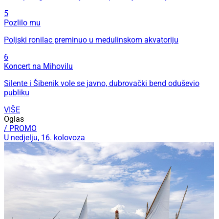
5
Pozlilo mu
Poljski ronilac preminuo u medulinskom akvatoriju
6
Koncert na Mihovilu
Silente i Šibenik vole se javno, dubrovački bend oduševio
publiku
VIŠE
Oglas
/ PROMO
U nedjelju, 16. kolovoza