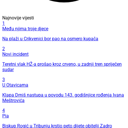
Najnovije vijesti
1
Među njima troje djece
Na plaži u Crikvenici bor pao na osmero kupača
2
Novi incident
Teretni vlak HŽ-a prošao kroz crveno, u zadnji tren spriječen
sudar
3
U Otavicama
Klapa Drniš nastupa u povodu 143. godišnjice rođenja Ivana
Meštrovića
4
Pia
Biskup Rogić u Tribunju krstio peto dijete obitelji Zadro