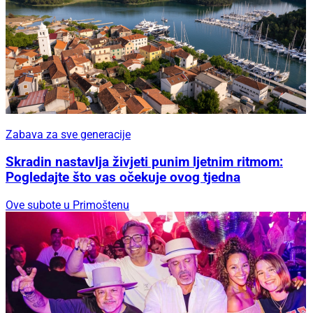
Zabava za sve generacije
Skradin nastavlja živjeti punim ljetnim ritmom:
Pogledajte što vas očekuje ovog tjedna
Ove subote u Primoštenu