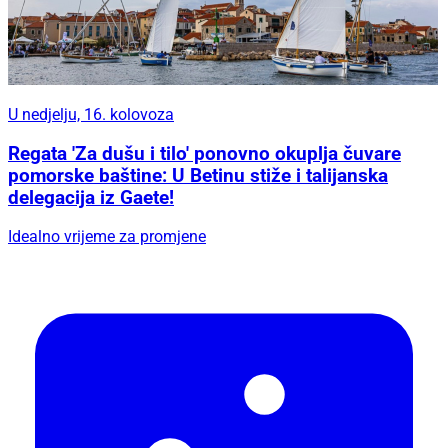
U nedjelju, 16. kolovoza
Regata 'Za dušu i tilo' ponovno okuplja čuvare
pomorske baštine: U Betinu stiže i talijanska
delegacija iz Gaete!
Idealno vrijeme za promjene