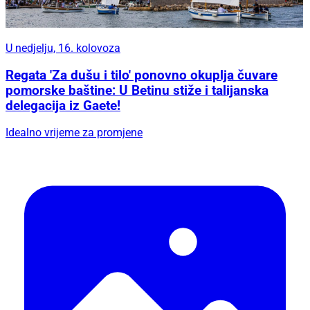
U nedjelju, 16. kolovoza
Regata 'Za dušu i tilo' ponovno okuplja čuvare
pomorske baštine: U Betinu stiže i talijanska
delegacija iz Gaete!
Idealno vrijeme za promjene