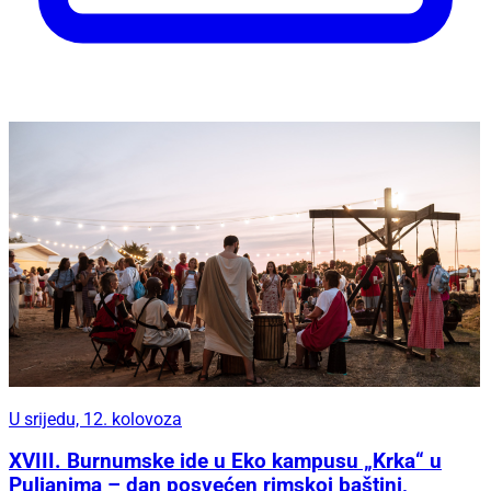
U srijedu, 12. kolovoza
XVIII. Burnumske ide u Eko kampusu „Krka“ u
Puljanima – dan posvećen rimskoj baštini,