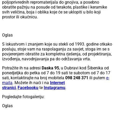
poljoprivrednih repromaterijala do gnojiva, a posebno
obratite pažnju na posude od terakote, plastike i keramike
svih veličina, boja i oblika koje će se uklopiti u bilo koji
prostor ili okućnicu.
Oglas
S iskustvom i znanjem koje su stekli od 1993. godine otkako
posluju, stoje vam na raspolaganju za savjet, stoga im se s
povjerenjem obratite za kompletna rješenja, od projektiranja,
izvođenja, navodnjavanja pa do održavanja vrta.
Potražite ih na adresi
Daska 95
, u Dubravi kod Šibenika od
ponedjeljka do petka od 7 do 19 sati te subotom od 7 do 17
sati, kontaktirajte na broj mobitela
098 248 371
ili putem
e-
maila
. Možete ih naći i na
Internet
stranici
,
Facebooku
te
Instagramu
.
Pogledajte fotogaleriju:
Oglas