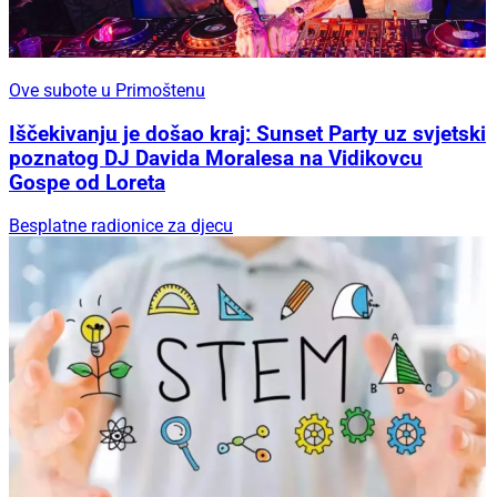
Ove subote u Primoštenu
Iščekivanju je došao kraj: Sunset Party uz svjetski
poznatog DJ Davida Moralesa na Vidikovcu
Gospe od Loreta
Besplatne radionice za djecu