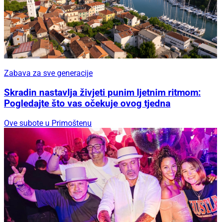
Zabava za sve generacije
Skradin nastavlja živjeti punim ljetnim ritmom:
Pogledajte što vas očekuje ovog tjedna
Ove subote u Primoštenu