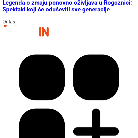
Legenda o zmaju ponovno oživljava u Rogoznici:
Spektakl koji će oduševiti sve generacije
Oglas