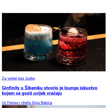
Za večeri bez žurbe
Ginfinity u Šibeniku stvorio je lounge iskustvo
kojem se gosti uvijek vraćaju
Uz Fenixe i chefa Dina Bebića