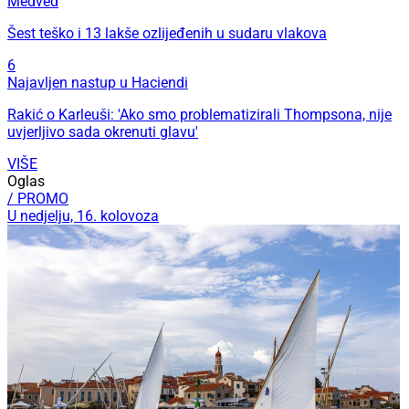
Medved
Šest teško i 13 lakše ozlijeđenih u sudaru vlakova
6
Najavljen nastup u Haciendi
Rakić o Karleuši: 'Ako smo problematizirali Thompsona, nije
uvjerljivo sada okrenuti glavu'
VIŠE
Oglas
/ PROMO
U nedjelju, 16. kolovoza