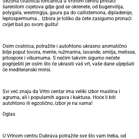
Sezona cvatnica/lončanica u Vrtnom centru privlači
šarenilom cvjetova gdje god se okrenete, od bugenvilija,
polygala, westringija, gaura pa do callistemona, dipladenije,
leptospermuma... Izbora je toliko da ćete zasigurno pronaći
cvijet baš po svom guštu!
Osim cvatnica, potražite i autohtono ukrasno aromatično
bilje poput lovora, mente, ružmarina, lavande, smilja, melisse,
pitospore i viburnuma. S nečim takvim sigurno nećete
pogriješiti jer osim što će ukrasiti vaš vrt, vaše dane uljepšati
će mediteranski mirisi.
Svi već znaju da Vrtni centar ima veliki izbor maslina i
agruma, ali i popularnih agava i kaktusa. Hoće li biti
autohtono ili egzotično, izbor je na vama!
Oglas
U Vrtnom centru Dubrava potražite sve što vam treba, od