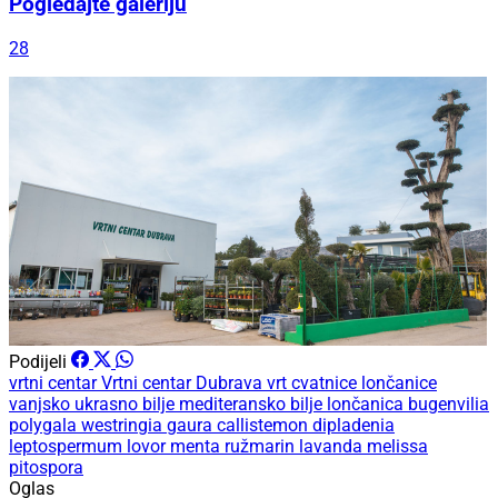
Pogledajte galeriju
28
Podijeli
vrtni centar
Vrtni centar Dubrava
vrt
cvatnice
lončanice
vanjsko ukrasno bilje
mediteransko bilje
lončanica
bugenvilia
polygala
westringia
gaura
callistemon
dipladenia
leptospermum
lovor
menta
ružmarin
lavanda
melissa
pitospora
Oglas