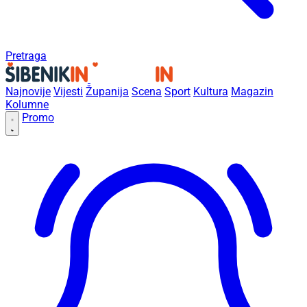
Pretraga
Najnovije
Vijesti
Županija
Scena
Sport
Kultura
Magazin
Kolumne
Promo