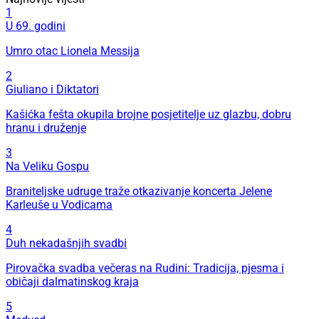
1
U 69. godini
Umro otac Lionela Messija
2
Giuliano i Diktatori
Kašićka fešta okupila brojne posjetitelje uz glazbu, dobru
hranu i druženje
3
Na Veliku Gospu
Braniteljske udruge traže otkazivanje koncerta Jelene
Karleuše u Vodicama
4
Duh nekadašnjih svadbi
Pirovačka svadba večeras na Rudini: Tradicija, pjesma i
običaji dalmatinskog kraja
5