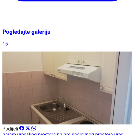
Pogledajte galeriju
15
Podijeli
najam uredskog prostora
najam poslovnog prostora
ured