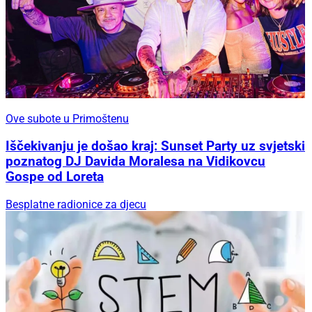
Ove subote u Primoštenu
Iščekivanju je došao kraj: Sunset Party uz svjetski
poznatog DJ Davida Moralesa na Vidikovcu
Gospe od Loreta
Besplatne radionice za djecu