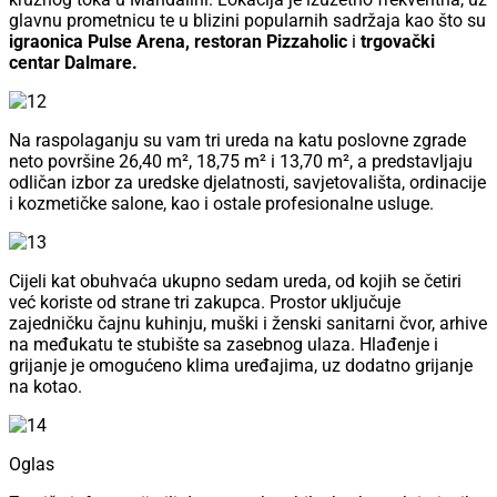
glavnu prometnicu te u blizini popularnih sadržaja kao što su
igraonica Pulse Arena, restoran Pizzaholic
i
trgovački
centar Dalmare.
Na raspolaganju su vam tri ureda na katu poslovne zgrade
neto površine 26,40 m², 18,75 m² i 13,70 m², a predstavljaju
odličan izbor za uredske djelatnosti, savjetovališta, ordinacije
i kozmetičke salone, kao i ostale profesionalne usluge.
Cijeli kat obuhvaća ukupno sedam ureda, od kojih se četiri
već koriste od strane tri zakupca. Prostor uključuje
zajedničku čajnu kuhinju, muški i ženski sanitarni čvor, arhive
na međukatu te stubište sa zasebnog ulaza. Hlađenje i
grijanje je omogućeno klima uređajima, uz dodatno grijanje
na kotao.
Oglas