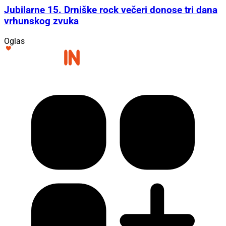
Jubilarne 15. Drniške rock večeri donose tri dana
vrhunskog zvuka
Oglas