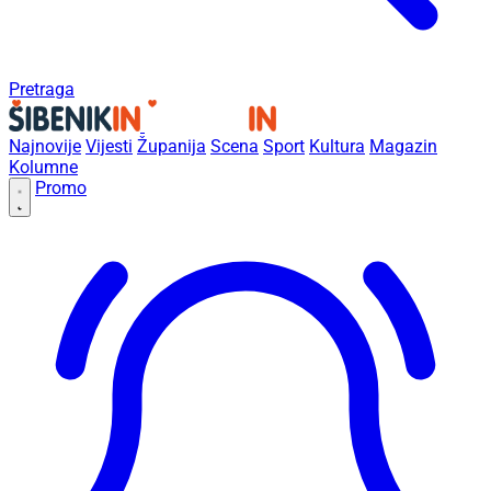
Pretraga
Najnovije
Vijesti
Županija
Scena
Sport
Kultura
Magazin
Kolumne
Promo