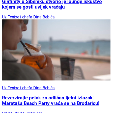
Ginfinity u Šibeniku stvorio je lounge iskustvo
kojem se gosti uvijek vraćaju
Uz Fenixe i chefa Dina Bebića
Uz Fenixe i chefa Dina Bebića
Rezervirajte petak za odličan ljetni izlazak:
Maratuša Beach Party vraća se na Brodaricu!