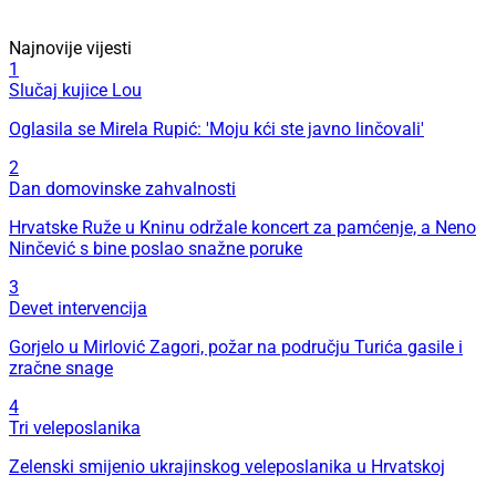
Najnovije vijesti
1
Slučaj kujice Lou
Oglasila se Mirela Rupić: 'Moju kći ste javno linčovali'
2
Dan domovinske zahvalnosti
Hrvatske Ruže u Kninu održale koncert za pamćenje, a Neno
Ninčević s bine poslao snažne poruke
3
Devet intervencija
Gorjelo u Mirlović Zagori, požar na području Turića gasile i
zračne snage
4
Tri veleposlanika
Zelenski smijenio ukrajinskog veleposlanika u Hrvatskoj