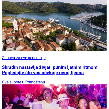
Zabava za sve generacije
Skradin nastavlja živjeti punim ljetnim ritmom:
Pogledajte što vas očekuje ovog tjedna
Ove subote u Primoštenu