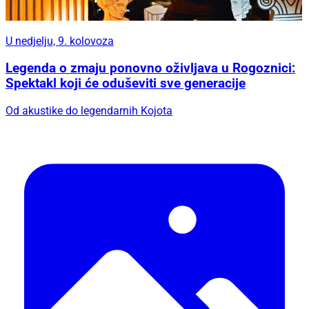
U nedjelju, 9. kolovoza
Legenda o zmaju ponovno oživljava u Rogoznici:
Spektakl koji će oduševiti sve generacije
Od akustike do legendarnih Kojota