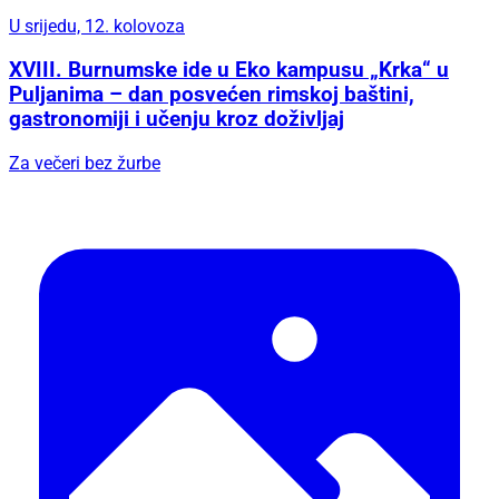
U srijedu, 12. kolovoza
XVIII. Burnumske ide u Eko kampusu „Krka“ u
Puljanima – dan posvećen rimskoj baštini,
gastronomiji i učenju kroz doživljaj
Za večeri bez žurbe