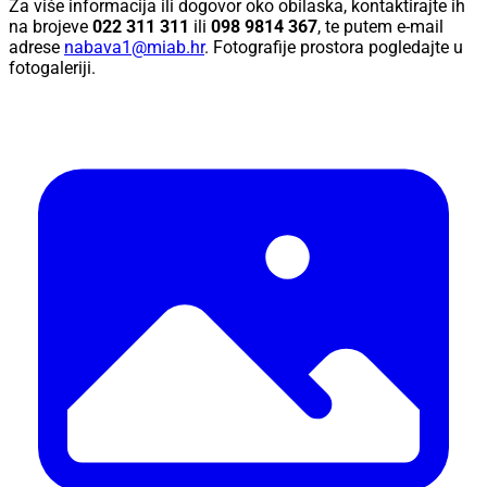
Za više informacija ili dogovor oko obilaska, kontaktirajte ih
na brojeve
022 311 311
ili
098 9814 367
, te putem e-mail
adrese
nabava1@miab.hr
. Fotografije prostora pogledajte u
fotogaleriji.