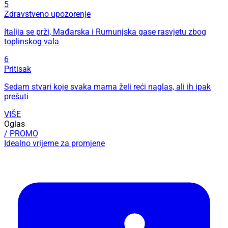
5
Zdravstveno upozorenje
Italija se prži, Mađarska i Rumunjska gase rasvjetu zbog
toplinskog vala
6
Pritisak
Sedam stvari koje svaka mama želi reći naglas, ali ih ipak
prešuti
VIŠE
Oglas
/ PROMO
Idealno vrijeme za promjene