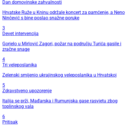
Dan domovinske zahvalnosti
Hrvatske Ruže u Kninu održale koncert za pamćenje, a Neno
Ninčević s bine poslao snažne poruke
3
Devet intervencija
Gorjelo u Mirlović Zagori, požar na području Turića gasile i
zračne snage
4
Tri veleposlanika
Zelenski smijenio ukrajinskog veleposlanika u Hrvatskoj
5
Zdravstveno upozorenje
Italija se prži, Mađarska i Rumunjska gase rasvjetu zbog
toplinskog vala
6
Pritisak