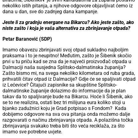
nekoliko istih pitanja, a njihove odgovore objavljivat ćemo iz
dana u dan, sve do zadnjeg dana kampanje.
Jeste li za gradnju energane na Bikarcu? Ako jeste zašto, ako
niste zašto i koja je vaša alternativa za zbrinjavanje otpada?
Petar Baranović (SDP)
Imamo obavezu zbrinjavati svoj otpad sukladno najboljim
praksama i to je neupitno! Međutim, zašto je Šibenik skočio
prvi u tu priču kad se zna da je najveći proizvođač otpada u
Dalmaciji naša susjedna Splitsko-dalmatinska županija?
Zašto bismo mi, na svega nekoliko kilometara od ruba grada,
prihvatili čitav otpad iz Dalmacije? Gdje će se spaljivati otpad
iz Lećevice? Čitajući zapisnike sa skupštine Splitsko-
dalmatinske županije dolazimo do informacije da je plan
takav da to spaljivanje bude na Bikarcu. Hoće li Šibenik, ako
se to ne realizira, ostati bez tri milijuna eura koliko stoji u
bjanko zadužnici koju je Grad potpisao s Fondom? Kada
dobijemo odgovore na sva ova pitanja onda možemo dalje
razgovarati o načinu zbrinjavanja otpada. A polazišna točka
zbrinjavanja svakako treba biti što veća reciklaža, za što
imamo sve potrebne uvjete.