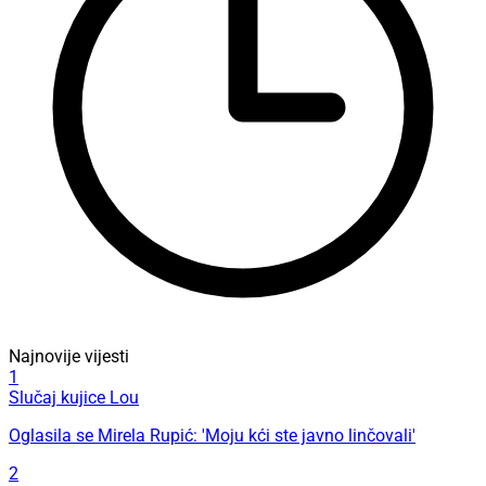
Najnovije vijesti
1
Slučaj kujice Lou
Oglasila se Mirela Rupić: 'Moju kći ste javno linčovali'
2