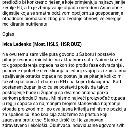
predložio bi konkretno rješenje koje primjenjuju najrazvijenije
zemlje EU, a to je zbrinjavanje otpada metodom Anaerobne
digestije koja se smatra održivom opcijom za gospodarenje
otpadnom biomasom zbog proizvodnje obnovljive energije i
recikliranja nutrijenata.
Oglas
Ivica Ledenko (Most, HSLS, HSP, BUZ)
Na ovu temu sam više puta govorio u Saboru i postavio
pitanje resornoj ministrici na aktualnom satu. Naime kružni
tok gospodarenja otpada nakon što prođu faze odvraćanja ,
ponovne upotrebe i recikliranja u jednoj svojoj fazi zaista ima
spaljivanje ostatka otpada no postavlja se pitanje koliko mi
takvih spalionica trebamo u RH i na kojim lokacijama. Kad
postanem župan jako ću se postaviti protiv da takvo
postrojenje bude u županiji sa dva nacionalna parka i
parkom prirode Dinara . Mi nismo najveći proizvođač otpada
u regiji dapače sa najmanjim brojem stanovnika najmanje
otpada proizvodimo i po dva jasna kriterija mi nismo pozicija
za spalionicu. Kao koalcija zalažemo za pristup koji
zagovara prof.dr.sc. Stanko Uršić koji je zasnovan
zdravstveno i ekološki. Obuhvaća induvidualne ugovore svih