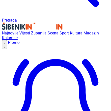
Pretraga
Najnovije
Vijesti
Županija
Scena
Sport
Kultura
Magazin
Kolumne
Promo