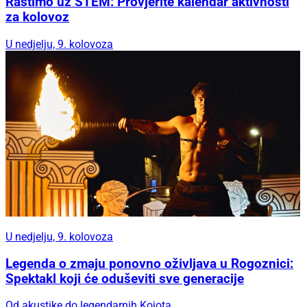
Rastimo uz STEM: Provjerite kalendar aktivnosti
za kolovoz
U nedjelju, 9. kolovoza
U nedjelju, 9. kolovoza
Legenda o zmaju ponovno oživljava u Rogoznici:
Spektakl koji će oduševiti sve generacije
Od akustike do legendarnih Kojota