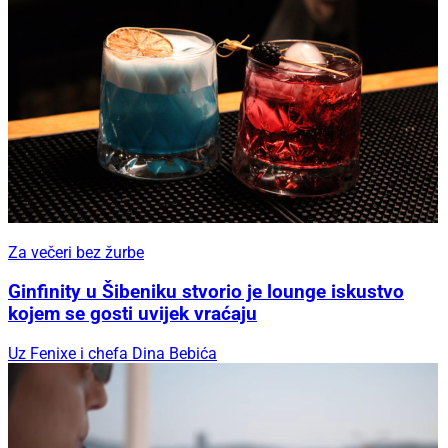
Za večeri bez žurbe
Ginfinity u Šibeniku stvorio je lounge iskustvo
kojem se gosti uvijek vraćaju
Uz Fenixe i chefa Dina Bebića