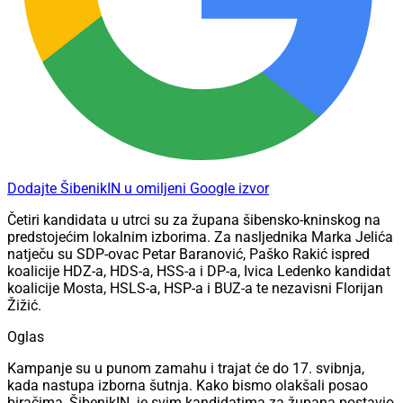
Dodajte ŠibenikIN u omiljeni Google izvor
Četiri kandidata u utrci su za župana šibensko-kninskog na
predstojećim lokalnim izborima. Za nasljednika Marka Jelića
natječu su SDP-ovac Petar Baranović, Paško Rakić ispred
koalicije HDZ-a, HDS-a, HSS-a i DP-a, Ivica Ledenko kandidat
koalicije Mosta, HSLS-a, HSP-a i BUZ-a te nezavisni Florijan
Žižić.
Oglas
Kampanje su u punom zamahu i trajat će do 17. svibnja,
kada nastupa izborna šutnja. Kako bismo olakšali posao
biračima, ŠibenikIN je svim kandidatima za župana postavio