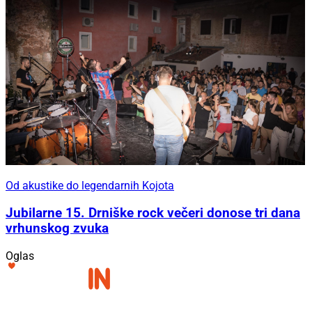
Od akustike do legendarnih Kojota
Jubilarne 15. Drniške rock večeri donose tri dana
vrhunskog zvuka
Oglas