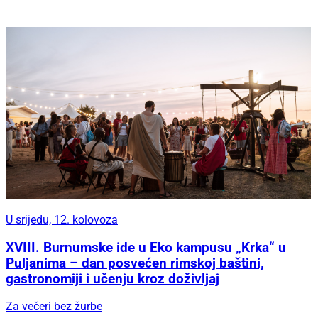
U srijedu, 12. kolovoza
XVIII. Burnumske ide u Eko kampusu „Krka“ u
Puljanima – dan posvećen rimskoj baštini,
gastronomiji i učenju kroz doživljaj
Za večeri bez žurbe