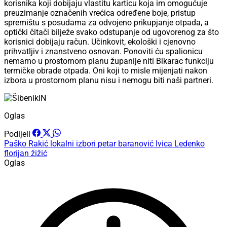
korisnika koji dobijaju vlastitu karticu koja im omogućuje
preuzimanje označenih vrećica određene boje, pristup
spremištu s posudama za odvojeno prikupjanje otpada, a
optički čitači bilježe svako odstupanje od ugovorenog za što
korisnici dobijaju račun. Učinkovit, ekološki i cjenovno
prihvatljiv i znanstveno osnovan. Ponoviti ću spalionicu
nemamo u prostornom planu županije niti Bikarac funkciju
termičke obrade otpada. Oni koji to misle mijenjati nakon
izbora u prostornom planu nisu i nemogu biti naši partneri.
Oglas
Podijeli
Paško Rakić
lokalni izbori
petar baranović
Ivica Ledenko
florijan žižić
Oglas