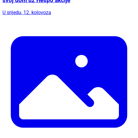
svoj dom uz Hespo akcije
U srijedu, 12. kolovoza