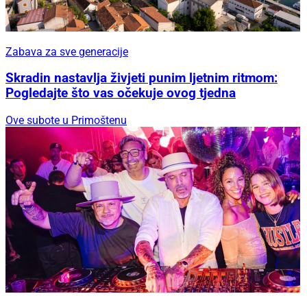
Zabava za sve generacije
Skradin nastavlja živjeti punim ljetnim ritmom:
Pogledajte što vas očekuje ovog tjedna
Ove subote u Primoštenu