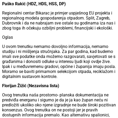
Paško Rakić (HDZ, HDS, HSS, DP)
Regionalni centar Bikarac je primjer uspješnog EU projekta i
regionalnog modela gospodarenja otpadom. Split, Zagreb,
Dubrovnik i da ne nabrajam sve ostale su godinama iza nas i
zbog toga ih očekuju ozbiljni problemi, financijski i ekološki.
Oglas
U ovom trenutku nemamo dovoljno informacija, nemamo
studiju i ni mišljenja stručnjaka. Za par godina, kad budemo
imali sve podatke onda možemo razgovarati, savjetovati se s
građanima i donositi odluke u interesu ljudi koji ovdje žive.
Ipak i u međuvremenu gradovi, općine i županija imaju posla.
Moramo se baviti primarnom selekcijom otpada, reciklažom i
digitalnim sustavom kontrole.
Florijan Žižić (Nezavisna lista)
Ovog trenutka naša prostorno- planska dokumentacija ne
predviđa energanu i sigurno je da je ja kao župan neću ni
predložiti ukoliko oko njene izgradnje ne bude široki pozitivan
konsenzus. Ovog trenutka on ne postoji jer je pravih
dostupnih informacija premalo. Kao alternativu spalionici,