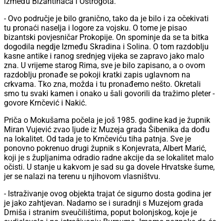
između Bizantinaca i Ostrogota.
- Ovo područje je bilo granično, tako da je bilo i za očekivati
tu pronaći naselja i logore za vojsku. O tome je pisao
bizantski povjesničar Prokopije. On spominje da se ta bitka
dogodila negdje Između Skradina i Solina. O tom razdoblju
kasne antike i ranog srednjeg vijeka se zapravo jako malo
zna. U vrijeme starog Rima, sve je bilo zapisano, a o ovom
razdoblju pronađe se pokoji kratki zapis uglavnom na
crkvama. Tko zna, možda i tu pronađemo nešto. Okretali
smo tu svaki kamen i onako u šali govorili da tražimo pleter -
govore Krnčević i Nakić.
Priča o Mokušama počela je još 1985. godine kad je župnik
Miran Vujević zvao ljude iz Muzeja grada Šibenika da dođu
na lokalitet. Od tada je to Krnčeviću tiha patnja. Sve je
ponovno pokrenuo drugi župnik s Konjevrata, Albert Marić,
koji je s župljanima odradio radne akcije da se lokalitet malo
očisti. U stanje u kakvom je sad su ga dovele Hrvatske šume,
jer se nalazi na terenu u njihovom vlasništvu.
- Istraživanje ovog objekta trajat će sigurno dosta godina jer
je jako zahtjevan. Nadamo se i suradnji s Muzejom grada
Drniša i stranim sveučilištima, poput bolonjskog, koje je