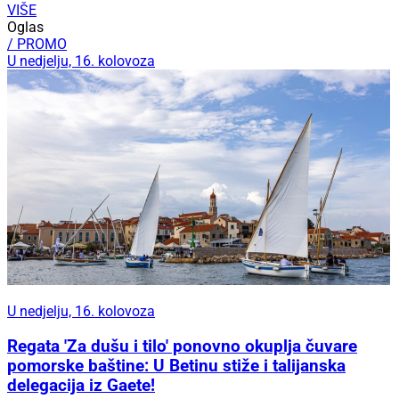
VIŠE
Oglas
/ PROMO
U nedjelju, 16. kolovoza
U nedjelju, 16. kolovoza
Regata 'Za dušu i tilo' ponovno okuplja čuvare
pomorske baštine: U Betinu stiže i talijanska
delegacija iz Gaete!