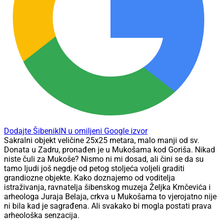
Dodajte ŠibenikIN u omiljeni Google izvor
Sakralni objekt veličine 25x25 metara, malo manji od sv.
Donata u Zadru, pronađen je u Mukošama kod Goriša. Nikad
niste čuli za Mukoše? Nismo ni mi dosad, ali čini se da su
tamo ljudi još negdje od petog stoljeća voljeli graditi
grandiozne objekte. Kako doznajemo od voditelja
istraživanja, ravnatelja šibenskog muzeja Željka Krnčevića i
arheologa Juraja Belaja, crkva u Mukošama to vjerojatno nije
ni bila kad je sagrađena. Ali svakako bi mogla postati prava
arheološka senzacija.