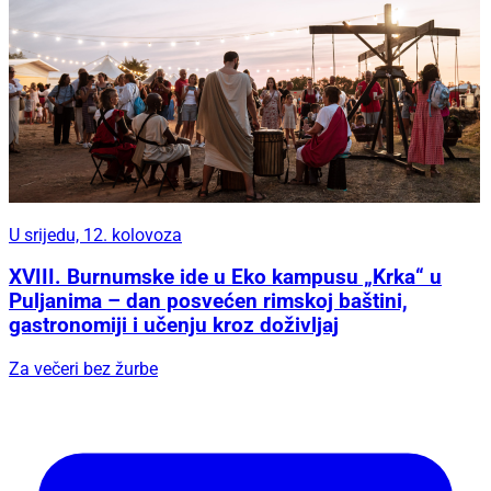
U srijedu, 12. kolovoza
XVIII. Burnumske ide u Eko kampusu „Krka“ u
Puljanima – dan posvećen rimskoj baštini,
gastronomiji i učenju kroz doživljaj
Za večeri bez žurbe