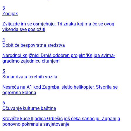
3
Zodijak
Zvijezde im se osmjehuju: Tri znaka kojima će se ovog
vikenda sve posložiti
4
Dobit će bespovratna sredstva
Narodnoj knjižnici Drniš odobren projekt 'Knjiga svima-
gradimo zajednicu čitanjem'
5
Sudar dvaju teretnih vozila
Nesreća na A1 kod Zagreba, sletio helikopter. Stvorila se
ogromna kolona
6
Očuvanje kulturne baštine
Krovište kuće Iljadica-Grbešić još čeka sanaciju: Županija
ponovno pokrenula savjetovanje