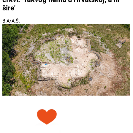
šire'
B.A/A.Š.