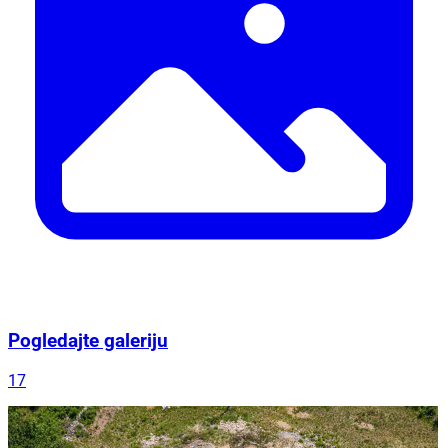
Pogledajte galeriju
17