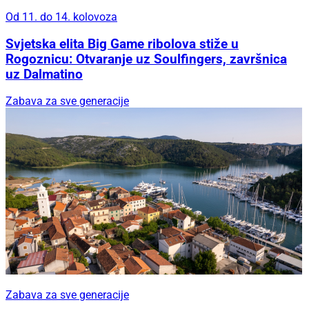
Od 11. do 14. kolovoza
Svjetska elita Big Game ribolova stiže u
Rogoznicu: Otvaranje uz Soulfingers, završnica
uz Dalmatino
Zabava za sve generacije
Zabava za sve generacije