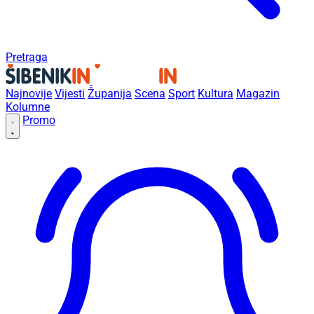
Pretraga
Najnovije
Vijesti
Županija
Scena
Sport
Kultura
Magazin
Kolumne
Promo