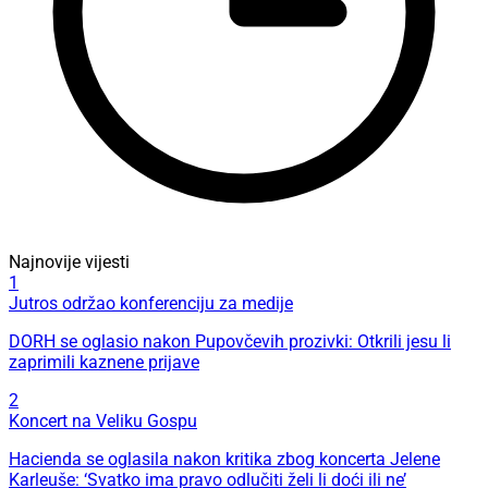
Najnovije vijesti
1
Jutros održao konferenciju za medije
DORH se oglasio nakon Pupovčevih prozivki: Otkrili jesu li
zaprimili kaznene prijave
2
Koncert na Veliku Gospu
Hacienda se oglasila nakon kritika zbog koncerta Jelene
Karleuše: ‘Svatko ima pravo odlučiti želi li doći ili ne’