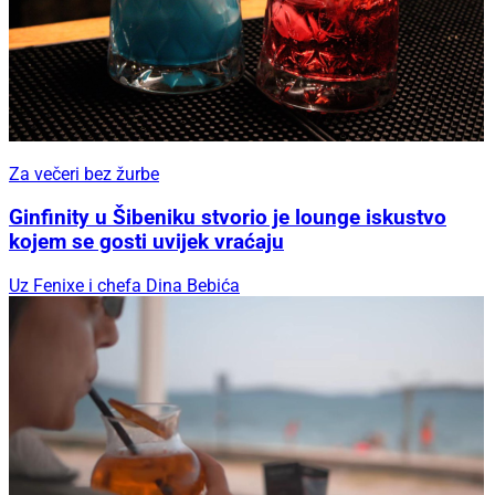
Za večeri bez žurbe
Ginfinity u Šibeniku stvorio je lounge iskustvo
kojem se gosti uvijek vraćaju
Uz Fenixe i chefa Dina Bebića