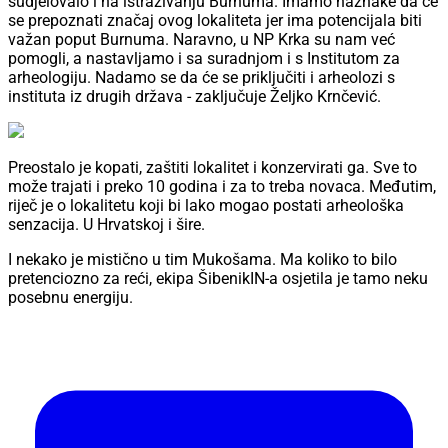
sudjelovalo i na istraživanju Burnuma. Imamo naznake da će
se prepoznati značaj ovog lokaliteta jer ima potencijala biti
važan poput Burnuma. Naravno, u NP Krka su nam već
pomogli, a nastavljamo i sa suradnjom i s Institutom za
arheologiju. Nadamo se da će se priključiti i arheolozi s
instituta iz drugih država - zaključuje Željko Krnčević.
Preostalo je kopati, zaštiti lokalitet i konzervirati ga. Sve to
može trajati i preko 10 godina i za to treba novaca. Međutim,
riječ je o lokalitetu koji bi lako mogao postati arheološka
senzacija. U Hrvatskoj i šire.
I nekako je mistično u tim Mukošama. Ma koliko to bilo
pretenciozno za reći, ekipa ŠibenikIN-a osjetila je tamo neku
posebnu energiju.