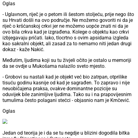
Oglas
- Uglavnom, riječ je o petom ili šestom stoljeću, prije nego što
su Hrvati došli na ovo područje. Ne možemo govoriti ni da je
riječ o kršćanskoj crkvi jer ne možemo uopće znati ni da je
ovo bila crkva kad je izgrađena. Kolege o objektu kao crkvi
izbjegavaju pričati. Iako, tlocrtno s ovim apsidama izgleda
kao sakralni objekt, ali zasad za to nemamo niti jedan drugi
dokaz - kaže Nakić.
Međutim, ljudima koji su tu živjeli očito je ostalo u memoriji
da se ovdje u Mukošama nalazilo sveto mjesto.
- Grobovi su nastali kad je objekt već bio zatrpan, otprilike
tisuću godinu kasnije od kad je sagrađen. To zapravo i nije
neuobičajena praksa, ovakve dominantne pozicije su
oduvijek bile zanimljive ljudima. Tako su i na prapovijesnim
tumulima često polagani stećci - objasnio nam je Krnčević.
Oglas
Jedan od teorija je i da se tu negdje u blizini dogodila bitka