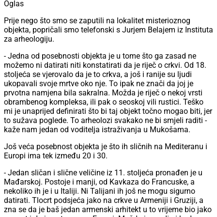
Oglas
Prije nego što smo se zaputili na lokalitet misterioznog
objekta, popričali smo telefonski s Jurjem Belajem iz Instituta
za arheologiju.
- Jedna od posebnosti objekta je u tome što ga zasad ne
možemo ni datirati niti konstatirati da je riječ o crkvi. Od 18.
stoljeća se vjerovalo da je to crkva, a još i ranije su ljudi
ukopavali svoje mrtve oko nje. To ipak ne znači da joj je
prvotna namjena bila sakralna. Možda je riječ o nekoj vrsti
obrambenog kompleksa, ili pak o seoskoj vili rustici. Teško
mi je unaprijed definirati što bi taj objekt točno mogao biti, jer
to sužava poglede. To arheolozi svakako ne bi smjeli raditi -
kaže nam jedan od voditelja istraživanja u Mukošama.
Još veća posebnost objekta je što ih sličnih na Mediteranu i
Europi ima tek između 20 i 30.
- Jedan sličan i slične veličine iz 11. stoljeća pronađen je u
Mađarskoj. Postoje i manji, od Kavkaza do Francuske, a
nekoliko ih je i u Italiji. Ni Talijani ih još ne mogu sigurno
datirati. Tlocrt podsjeća jako na crkve u Armeniji i Gruziji, a
zna se da je baš jedan armenski arhitekt u to vrijeme bio jako