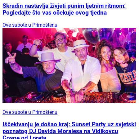
Skradin nastavlja živjeti punim ljetnim ritmom:
Pogledajte što vas očekuje ovog tjedna
Ove subote u Primoštenu
Ove subote u Primoštenu
Iščekivanju je došao kraj: Sunset Party uz svjetski
poznatog DJ Davida Moralesa na Vidikovcu
Gospe od Loreta