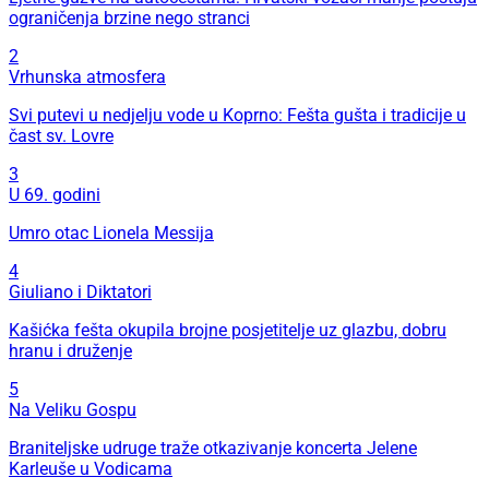
ograničenja brzine nego stranci
2
Vrhunska atmosfera
Svi putevi u nedjelju vode u Koprno: Fešta gušta i tradicije u
čast sv. Lovre
3
U 69. godini
Umro otac Lionela Messija
4
Giuliano i Diktatori
Kašićka fešta okupila brojne posjetitelje uz glazbu, dobru
hranu i druženje
5
Na Veliku Gospu
Braniteljske udruge traže otkazivanje koncerta Jelene
Karleuše u Vodicama