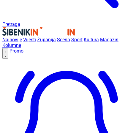
Pretraga
Najnovije
Vijesti
Županija
Scena
Sport
Kultura
Magazin
Kolumne
Promo