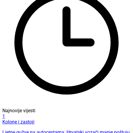
Najnovije vijesti
1
Kolone i zastoji
Ljetne gužve na autocestama: Hrvatski vozači manje poštuju