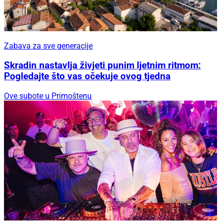
Zabava za sve generacije
Skradin nastavlja živjeti punim ljetnim ritmom:
Pogledajte što vas očekuje ovog tjedna
Ove subote u Primoštenu