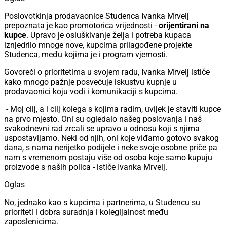
Poslovotkinja prodavaonice Studenca Ivanka Mrvelj
prepoznata je kao promotorica vrijednosti -
orijentirani na
kupce
. Upravo je osluškivanje želja i potreba kupaca
iznjedrilo mnoge nove, kupcima prilagođene projekte
Studenca, među kojima je i program vjernosti.
Govoreći o prioritetima u svojem radu, Ivanka Mrvelj ističe
kako mnogo pažnje posvećuje iskustvu kupnje u
prodavaonici koju vodi i komunikaciji s kupcima.
- Moj cilj, a i cilj kolega s kojima radim, uvijek je staviti kupce
na prvo mjesto. Oni su ogledalo našeg poslovanja i naš
svakodnevni rad zrcali se upravo u odnosu koji s njima
uspostavljamo. Neki od njih, oni koje viđamo gotovo svakog
dana, s nama nerijetko podijele i neke svoje osobne priče pa
nam s vremenom postaju više od osoba koje samo kupuju
proizvode s naših polica - ističe Ivanka Mrvelj.
Oglas
No, jednako kao s kupcima i partnerima, u Studencu su
prioriteti i dobra suradnja i kolegijalnost među
zaposlenicima.