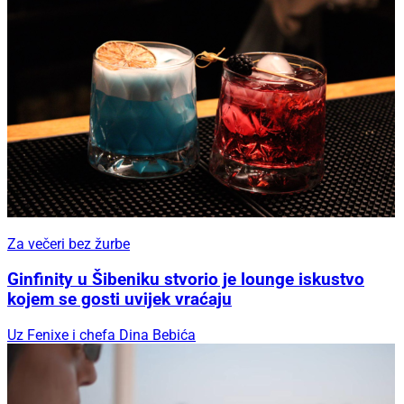
Za večeri bez žurbe
Ginfinity u Šibeniku stvorio je lounge iskustvo
kojem se gosti uvijek vraćaju
Uz Fenixe i chefa Dina Bebića