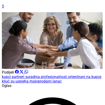
5
Podijeli
kupci
partneri
suradnja
profesionalnost
orijentirani na kupce
ključ su uspjeha
maloprodajni lanac
Oglas