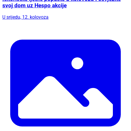
svoj dom uz Hespo akcije
U srijedu, 12. kolovoza