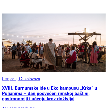
U srijedu, 12. kolovoza
XVIII. Burnumske ide u Eko kampusu „Krka“ u
Puljanima – dan posvećen rimskoj baštini,
gastronomiji i učenju kroz doživljaj