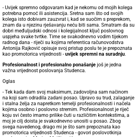
- Uvijek spremno odgovaram kad je nekomu od mojih kolega
potrebna pomoć ili asistencija. Sretna sam što od svojih
kolega isto dobivam zauzvrat i, kad se suočim s preprekom,
znam da u njezinu rješavanju neću biti sama. Smatram da su
dobri međuljudski odnosi i kolegijalnost ključ poslovnog
uspjeha svake tvrtke. Time se svakodnevno vodim tijekom
radnog dana - riječi su kojima referentica računovodstva
Antonija Rajković opisuje svoj pristup poslu te je prepoznata
kao promotorica vrijednosti -
uvijek spremni na suradnju
.
Profesionalnost i profesionalno ponašanje
još je jedna
važna vrijednost poslovanja Studenca.
Oglas
- Tek kada dam svoj maksimum, zadovoljna sam načinom
na koji sam odradila zadani posao. Upravo su trud, zalaganje
i stalna želja za napretkom temelji profesionalnosti i načela
kojima osobno i poslovno stremim. Profesionalnost je riječ
koju svi često imamo prilike čuti u različitim kontekstima, a
moj je cilj doista je svakodnevno unositi u posao. Zbog
svega navedenog, drago mi je što sam prepoznata kao
promotorica vrijednosti Studenca - govori poslovotkinja