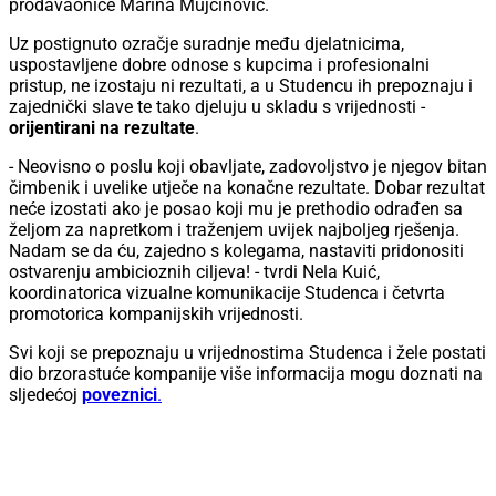
prodavaonice Marina Mujčinović.
Uz postignuto ozračje suradnje među djelatnicima,
uspostavljene dobre odnose s kupcima i profesionalni
pristup, ne izostaju ni rezultati, a u Studencu ih prepoznaju i
zajednički slave te tako djeluju u skladu s vrijednosti -
orijentirani na rezultate
.
- Neovisno o poslu koji obavljate, zadovoljstvo je njegov bitan
čimbenik i uvelike utječe na konačne rezultate. Dobar rezultat
neće izostati ako je posao koji mu je prethodio odrađen sa
željom za napretkom i traženjem uvijek najboljeg rješenja.
Nadam se da ću, zajedno s kolegama, nastaviti pridonositi
ostvarenju ambicioznih ciljeva! - tvrdi Nela Kuić,
koordinatorica vizualne komunikacije Studenca i četvrta
promotorica kompanijskih vrijednosti.
Svi koji se prepoznaju u vrijednostima Studenca i žele postati
dio brzorastuće kompanije više informacija mogu doznati na
sljedećoj
poveznici
.