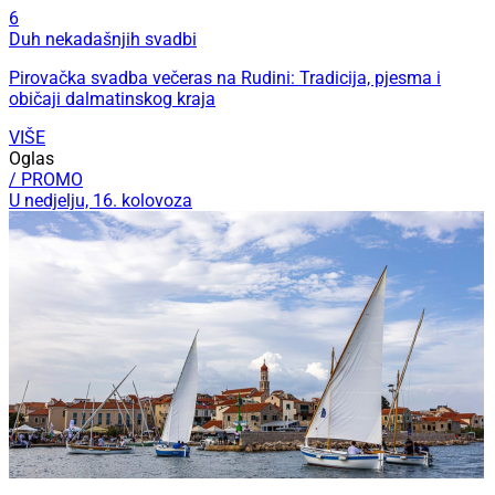
6
Duh nekadašnjih svadbi
Pirovačka svadba večeras na Rudini: Tradicija, pjesma i
običaji dalmatinskog kraja
VIŠE
Oglas
/ PROMO
U nedjelju, 16. kolovoza