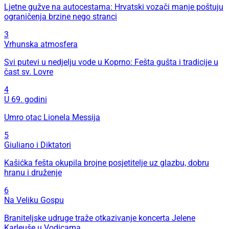
Ljetne gužve na autocestama: Hrvatski vozači manje poštuju
ograničenja brzine nego stranci
3
Vrhunska atmosfera
Svi putevi u nedjelju vode u Koprno: Fešta gušta i tradicije u
čast sv. Lovre
4
U 69. godini
Umro otac Lionela Messija
5
Giuliano i Diktatori
Kašićka fešta okupila brojne posjetitelje uz glazbu, dobru
hranu i druženje
6
Na Veliku Gospu
Braniteljske udruge traže otkazivanje koncerta Jelene
Karleuše u Vodicama