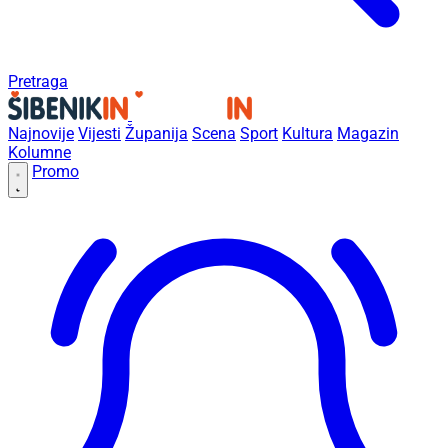
Pretraga
Najnovije
Vijesti
Županija
Scena
Sport
Kultura
Magazin
Kolumne
Promo