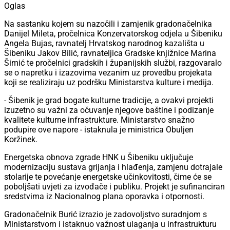
Oglas
Na sastanku kojem su nazočili i zamjenik gradonačelnika
Danijel Mileta, pročelnica Konzervatorskog odjela u Šibeniku
Angela Bujas, ravnatelj Hrvatskog narodnog kazališta u
Šibeniku Jakov Bilić, ravnateljica Gradske knjižnice Marina
Šimić te pročelnici gradskih i županijskih službi, razgovaralo
se o napretku i izazovima vezanim uz provedbu projekata
koji se realiziraju uz podršku Ministarstva kulture i medija.
- Šibenik je grad bogate kulturne tradicije, a ovakvi projekti
izuzetno su važni za očuvanje njegove baštine i podizanje
kvalitete kulturne infrastrukture. Ministarstvo snažno
podupire ove napore - istaknula je ministrica Obuljen
Koržinek.
Energetska obnova zgrade HNK u Šibeniku uključuje
modernizaciju sustava grijanja i hlađenja, zamjenu dotrajale
stolarije te povećanje energetske učinkovitosti, čime će se
poboljšati uvjeti za izvođače i publiku. Projekt je sufinanciran
sredstvima iz Nacionalnog plana oporavka i otpornosti.
Gradonačelnik Burić izrazio je zadovoljstvo suradnjom s
Ministarstvom i istaknuo važnost ulaganja u infrastrukturu