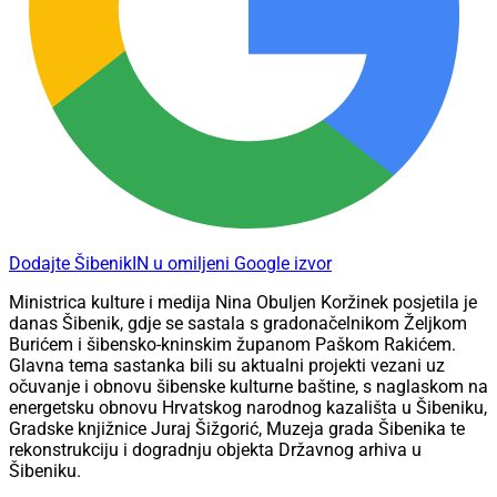
Dodajte ŠibenikIN u omiljeni Google izvor
Ministrica kulture i medija Nina Obuljen Koržinek posjetila je
danas Šibenik, gdje se sastala s gradonačelnikom Željkom
Burićem i šibensko-kninskim županom Paškom Rakićem.
Glavna tema sastanka bili su aktualni projekti vezani uz
očuvanje i obnovu šibenske kulturne baštine, s naglaskom na
energetsku obnovu Hrvatskog narodnog kazališta u Šibeniku,
Gradske knjižnice Juraj Šižgorić, Muzeja grada Šibenika te
rekonstrukciju i dogradnju objekta Državnog arhiva u
Šibeniku.