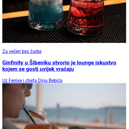
Za večeri bez žurbe
Ginfinity u Šibeniku stvorio je lounge iskustvo
kojem se gosti uvijek vraćaju
Uz Fenixe i chefa Dina Bebića