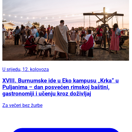
U srijedu, 12. kolovoza
XVIII. Burnumske ide u Eko kampusu „Krka“ u
Puljanima – dan posvećen rimskoj baštini,
gastronomiji i učenju kroz doživljaj
Za večeri bez žurbe