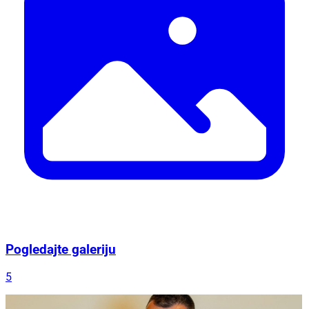
Pogledajte galeriju
5