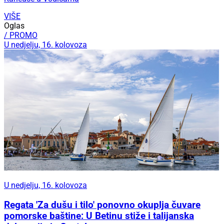
VIŠE
Oglas
/ PROMO
U nedjelju, 16. kolovoza
U nedjelju, 16. kolovoza
Regata 'Za dušu i tilo' ponovno okuplja čuvare
pomorske baštine: U Betinu stiže i talijanska