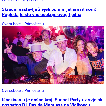
Zabava za sve generacije
Skradin nastavlja živjeti punim ljetnim ritmom:
Pogledajte što vas očekuje ovog tjedna
Ove subote u Primoštenu
Ove subote u Primoštenu
Iščekivanju je došao kraj: Sunset Party uz svjetski
poznatog DJ Davida Moralesa na Vidikovcu