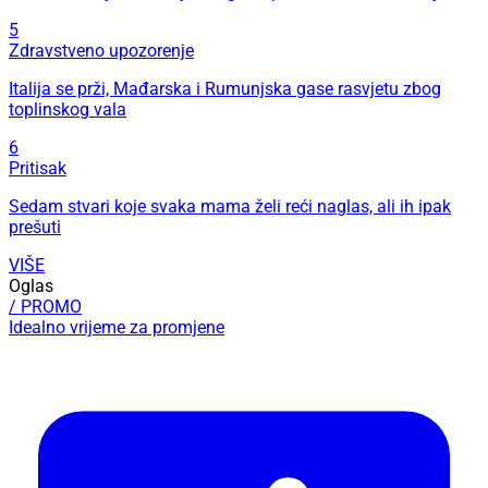
5
Zdravstveno upozorenje
Italija se prži, Mađarska i Rumunjska gase rasvjetu zbog
toplinskog vala
6
Pritisak
Sedam stvari koje svaka mama želi reći naglas, ali ih ipak
prešuti
VIŠE
Oglas
/ PROMO
Idealno vrijeme za promjene