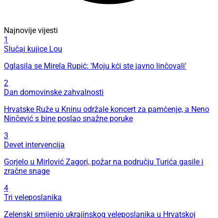
Najnovije vijesti
1
Slučaj kujice Lou
Oglasila se Mirela Rupić: 'Moju kći ste javno linčovali'
2
Dan domovinske zahvalnosti
Hrvatske Ruže u Kninu održale koncert za pamćenje, a Neno
Ninčević s bine poslao snažne poruke
3
Devet intervencija
Gorjelo u Mirlović Zagori, požar na području Turića gasile i
zračne snage
4
Tri veleposlanika
Zelenski smijenio ukrajinskog veleposlanika u Hrvatskoj