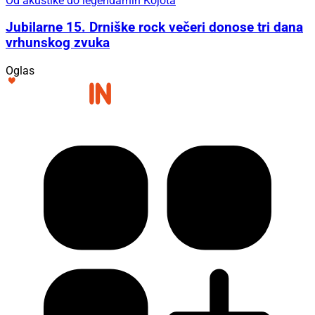
Od akustike do legendarnih Kojota
Jubilarne 15. Drniške rock večeri donose tri dana
vrhunskog zvuka
Oglas