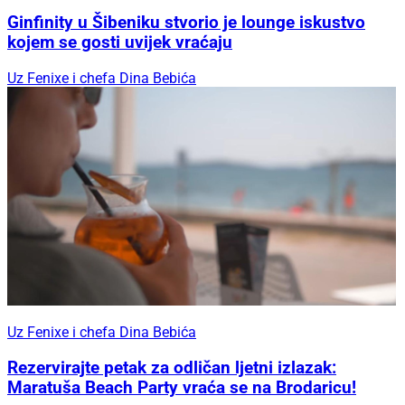
Ginfinity u Šibeniku stvorio je lounge iskustvo
kojem se gosti uvijek vraćaju
Uz Fenixe i chefa Dina Bebića
Uz Fenixe i chefa Dina Bebića
Rezervirajte petak za odličan ljetni izlazak:
Maratuša Beach Party vraća se na Brodaricu!