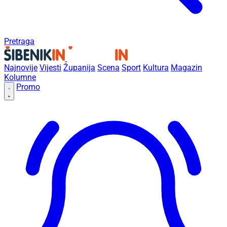
Pretraga
Najnovije
Vijesti
Županija
Scena
Sport
Kultura
Magazin
Kolumne
Promo