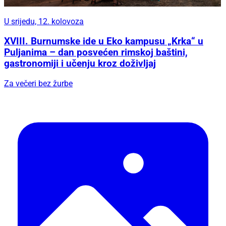
U srijedu, 12. kolovoza
XVIII. Burnumske ide u Eko kampusu „Krka“ u
Puljanima – dan posvećen rimskoj baštini,
gastronomiji i učenju kroz doživljaj
Za večeri bez žurbe