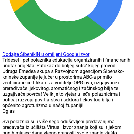
Dodajte ŠibenikIN u omiljeni Google izvor
Trideset i pet polaznika edukacija organiziranih i financiranih
unutar projekta 'Putokaz do boljeg sutra' kojeg provodi
Udruga Emedea skupa s Razvojnom agencijom Šibensko-
kninske županije je jučer u prostorima ABC-a primilo
verificirane certifikate za voditelje OPG-ova, uzgajivače i
prerađivače ljekovitog, aromatičnog i začinskog bilja te
uzgajivače povrća! Velik je to vjetar u leđa polaznicima i
poticaj razvoju povrtlarstva i sektora ljekovitog bilja i
općenito agroturizma u našoj županiji!
Oglas
Svi polaznici su i više nego oduševljeni predavanjima
predavača iz učilišta Virtus i Izvor znanja koji su tijekom
punih mjesec dana vjerno prenosili svoje znanje vješto