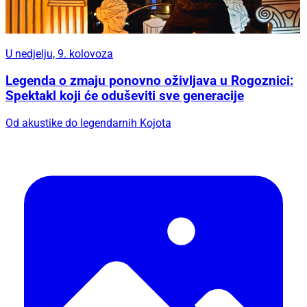
U nedjelju, 9. kolovoza
Legenda o zmaju ponovno oživljava u Rogoznici:
Spektakl koji će oduševiti sve generacije
Od akustike do legendarnih Kojota