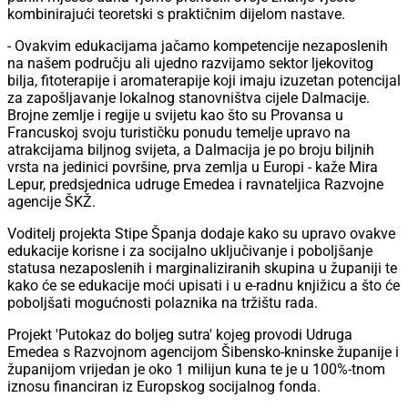
kombinirajući teoretski s praktičnim dijelom nastave.
- Ovakvim edukacijama jačamo kompetencije nezaposlenih
na našem području ali ujedno razvijamo sektor ljekovitog
bilja, fitoterapije i aromaterapije koji imaju izuzetan potencijal
za zapošljavanje lokalnog stanovništva cijele Dalmacije.
Brojne zemlje i regije u svijetu kao što su Provansa u
Francuskoj svoju turističku ponudu temelje upravo na
atrakcijama biljnog svijeta, a Dalmacija je po broju biljnih
vrsta na jedinici površine, prva zemlja u Europi - kaže Mira
Lepur, predsjednica udruge Emedea i ravnateljica Razvojne
agencije ŠKŽ.
Voditelj projekta Stipe Španja dodaje kako su upravo ovakve
edukacije korisne i za socijalno uključivanje i poboljšanje
statusa nezaposlenih i marginaliziranih skupina u županiji te
kako će se edukacije moći upisati i u e-radnu knjižicu a što će
poboljšati mogućnosti polaznika na tržištu rada.
Projekt 'Putokaz do boljeg sutra' kojeg provodi Udruga
Emedea s Razvojnom agencijom Šibensko-kninske županije i
županijom vrijedan je oko 1 milijun kuna te je u 100%-tnom
iznosu financiran iz Europskog socijalnog fonda.