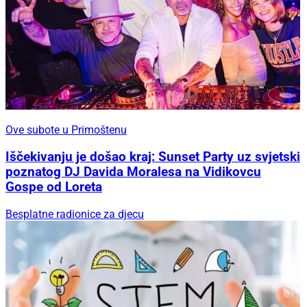
Ove subote u Primoštenu
Iščekivanju je došao kraj: Sunset Party uz svjetski
poznatog DJ Davida Moralesa na Vidikovcu
Gospe od Loreta
Besplatne radionice za djecu