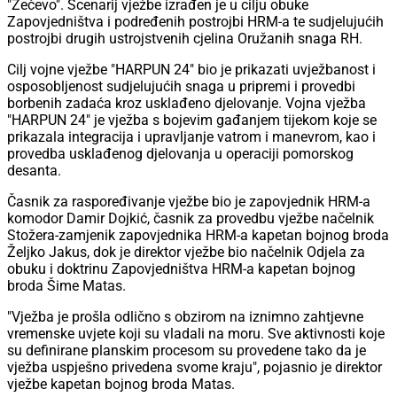
"Zečevo". Scenarij vježbe izrađen je u cilju obuke
Zapovjedništva i podređenih postrojbi HRM-a te sudjelujućih
postrojbi drugih ustrojstvenih cjelina Oružanih snaga RH.
Cilj vojne vježbe "HARPUN 24" bio je prikazati uvježbanost i
osposobljenost sudjelujućih snaga u pripremi i provedbi
borbenih zadaća kroz usklađeno djelovanje. Vojna vježba
"HARPUN 24" je vježba s bojevim gađanjem tijekom koje se
prikazala integracija i upravljanje vatrom i manevrom, kao i
provedba usklađenog djelovanja u operaciji pomorskog
desanta.
Časnik za raspoređivanje vježbe bio je zapovjednik HRM-a
komodor Damir Dojkić, časnik za provedbu vježbe načelnik
Stožera-zamjenik zapovjednika HRM-a kapetan bojnog broda
Željko Jakus, dok je direktor vježbe bio načelnik Odjela za
obuku i doktrinu Zapovjedništva HRM-a kapetan bojnog
broda Šime Matas.
"Vježba je prošla odlično s obzirom na iznimno zahtjevne
vremenske uvjete koji su vladali na moru. Sve aktivnosti koje
su definirane planskim procesom su provedene tako da je
vježba uspješno privedena svome kraju", pojasnio je direktor
vježbe kapetan bojnog broda Matas.