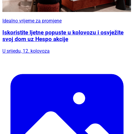
Idealno vrijeme za promjene
Iskoristite ljetne popuste u kolovozu i osvježite
svoj dom uz Hespo akcije
U srijedu, 12. kolovoza