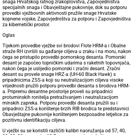
snaga Hrvatskog ratnog zrakoplovstva, Zapovjedništva
specijalnih snaga i Obavještajne pukovnije, dok su potporu
provedbi vježbovnih aktivnosti pružile snage Hrvatske
kopnene vojske, Zapovjedništva za potporu i Zapovjedništva
za kibernetički prostor.
Oglas
Tijekom provedbe vježbe svi brodovi Flote HRM-a i Obalne
straže RH izvršili su gađanje ciljeva u zraku i na moru, nakon
čega se pristupilo provedbi pomorskog desanta. Pomorski
desant je započeo topničkim udarima s raketnih topovnjača,
nakon čega je uslijedio pomorski i zračni desant. Zračni
desant su provele snage HRZ-a (UH-60 Black Hawk) s
pripadnicima ZSS-a koji su neutralizacijom ciljeva visoke
vrijednosti pružili potporu provedbi desanta s brodova HRM-
a. Pripremu desantne prostorije proveli su pripadnici
protuminskih ronitelja pretraživanjem i neutralizacijom
minskih zapreka. Potporu provedbi desanta pružili su i
pripadnici ZSS-a korištenje brzih RIB brodica te predstavnici
Obavještajne pukovnije korištenjem bezposadne letjelice za
pozitivnu identifikaciju ciljeva.
U vježbi su se koristili različiti kalibri naoružanja od 57, 40,