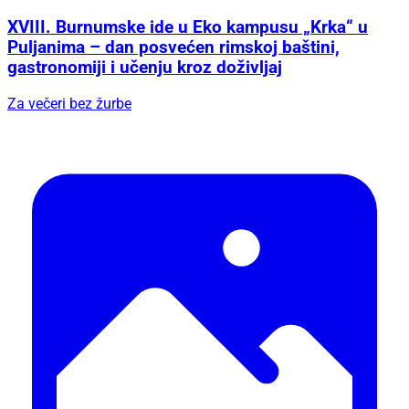
XVIII. Burnumske ide u Eko kampusu „Krka“ u
Puljanima – dan posvećen rimskoj baštini,
gastronomiji i učenju kroz doživljaj
Za večeri bez žurbe