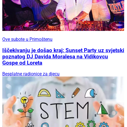
Ove subote u Primoštenu
Iščekivanju je došao kraj: Sunset Party uz svjetski
poznatog DJ Davida Moralesa na Vidikovcu
Gospe od Loreta
Besplatne radionice za djecu