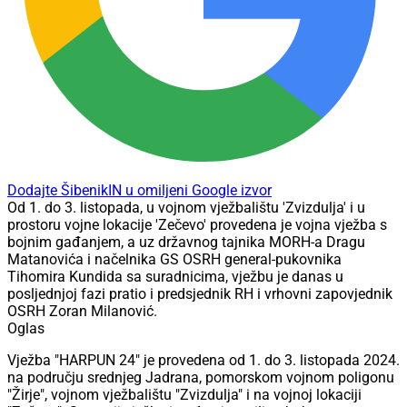
Dodajte ŠibenikIN u omiljeni Google izvor
Od 1. do 3. listopada, u vojnom vježbalištu 'Zvizdulja' i u
prostoru vojne lokacije 'Zečevo' provedena je vojna vježba s
bojnim gađanjem, a uz državnog tajnika MORH-a Dragu
Matanovića i načelnika GS OSRH general-pukovnika
Tihomira Kundida sa suradnicima, vježbu je danas u
posljednjoj fazi pratio i predsjednik RH i vrhovni zapovjednik
OSRH Zoran Milanović.
Oglas
Vježba "HARPUN 24" je provedena od 1. do 3. listopada 2024.
na području srednjeg Jadrana, pomorskom vojnom poligonu
"Žirje", vojnom vježbalištu "Zvizdulja" i na vojnoj lokaciji