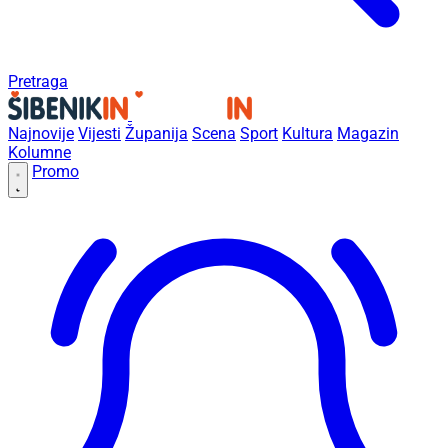
Pretraga
Najnovije
Vijesti
Županija
Scena
Sport
Kultura
Magazin
Kolumne
Promo