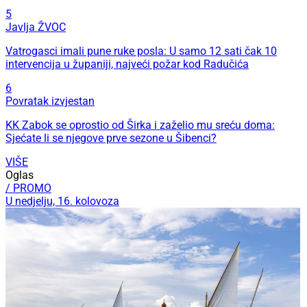
5
Javlja ŽVOC
Vatrogasci imali pune ruke posla: U samo 12 sati čak 10
intervencija u županiji, najveći požar kod Radučića
6
Povratak izvjestan
KK Zabok se oprostio od Širka i zaželio mu sreću doma:
Sjećate li se njegove prve sezone u Šibenci?
VIŠE
Oglas
/ PROMO
U nedjelju, 16. kolovoza