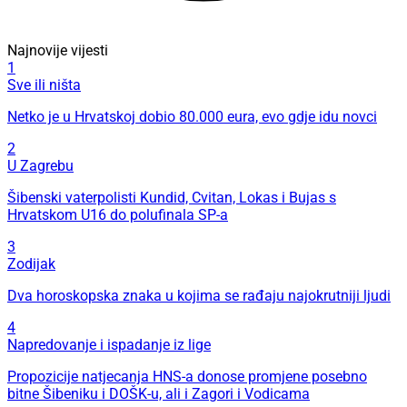
Najnovije vijesti
1
Sve ili ništa
Netko je u Hrvatskoj dobio 80.000 eura, evo gdje idu novci
2
U Zagrebu
Šibenski vaterpolisti Kundid, Cvitan, Lokas i Bujas s
Hrvatskom U16 do polufinala SP-a
3
Zodijak
Dva horoskopska znaka u kojima se rađaju najokrutniji ljudi
4
Napredovanje i ispadanje iz lige
Propozicije natjecanja HNS-a donose promjene posebno
bitne Šibeniku i DOŠK-u, ali i Zagori i Vodicama