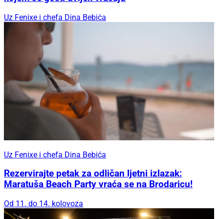
Uz Fenixe i chefa Dina Bebića
Uz Fenixe i chefa Dina Bebića
Rezervirajte petak za odličan ljetni izlazak:
Maratuša Beach Party vraća se na Brodaricu!
Od 11. do 14. kolovoza