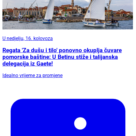
U nedjelju, 16. kolovoza
Regata 'Za dušu i tilo' ponovno okuplja čuvare
pomorske baštine: U Betinu stiže i talijanska
delegacija iz Gaete!
Idealno vrijeme za promjene