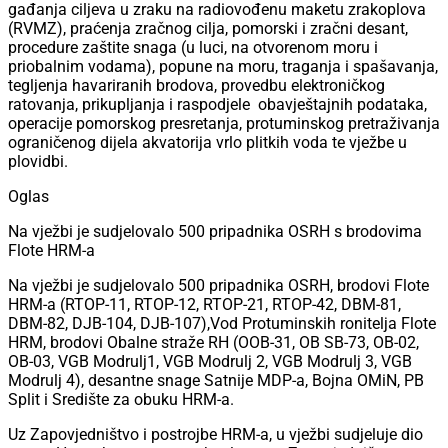
gađanja ciljeva u zraku na radiovođenu maketu zrakoplova
(RVMZ), praćenja zračnog cilja, pomorski i zračni desant,
procedure zaštite snaga (u luci, na otvorenom moru i
priobalnim vodama), popune na moru, traganja i spašavanja,
tegljenja havariranih brodova, provedbu elektroničkog
ratovanja, prikupljanja i raspodjele obavještajnih podataka,
operacije pomorskog presretanja, protuminskog pretraživanja
ograničenog dijela akvatorija vrlo plitkih voda te vježbe u
plovidbi.
Oglas
Na vježbi je sudjelovalo 500 pripadnika OSRH s brodovima
Flote HRM-a
Na vježbi je sudjelovalo 500 pripadnika OSRH, brodovi Flote
HRM-a (RTOP-11, RTOP-12, RTOP-21, RTOP-42, DBM-81,
DBM-82, DJB-104, DJB-107),Vod Protuminskih ronitelja Flote
HRM, brodovi Obalne straže RH (OOB-31, OB SB-73, OB-02,
OB-03, VGB Modrulj1, VGB Modrulj 2, VGB Modrulj 3, VGB
Modrulj 4), desantne snage Satnije MDP-a, Bojna OMiN, PB
Split i Središte za obuku HRM-a.
Uz Zapovjedništvo i postrojbe HRM-a, u vježbi sudjeluje dio