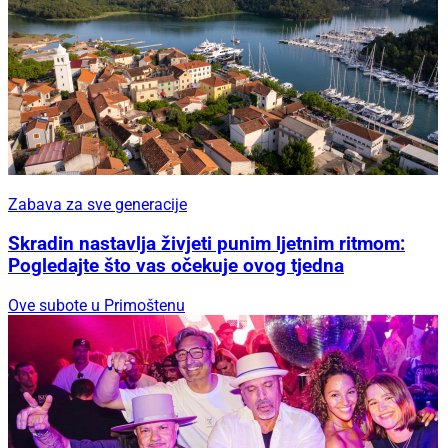
Zabava za sve generacije
Skradin nastavlja živjeti punim ljetnim ritmom:
Pogledajte što vas očekuje ovog tjedna
Ove subote u Primoštenu