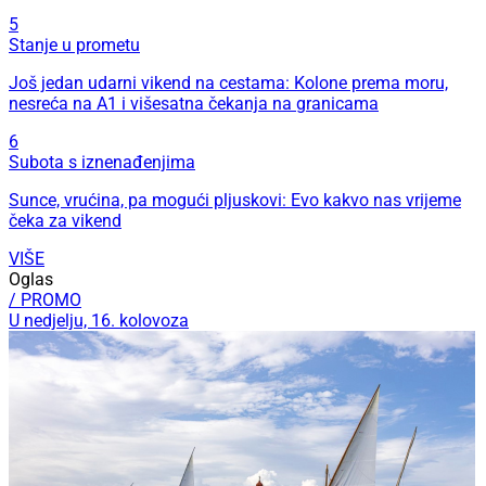
5
Stanje u prometu
Još jedan udarni vikend na cestama: Kolone prema moru,
nesreća na A1 i višesatna čekanja na granicama
6
Subota s iznenađenjima
Sunce, vrućina, pa mogući pljuskovi: Evo kakvo nas vrijeme
čeka za vikend
VIŠE
Oglas
/ PROMO
U nedjelju, 16. kolovoza