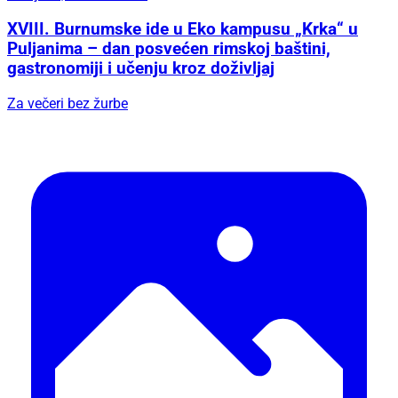
XVIII. Burnumske ide u Eko kampusu „Krka“ u
Puljanima – dan posvećen rimskoj baštini,
gastronomiji i učenju kroz doživljaj
Za večeri bez žurbe