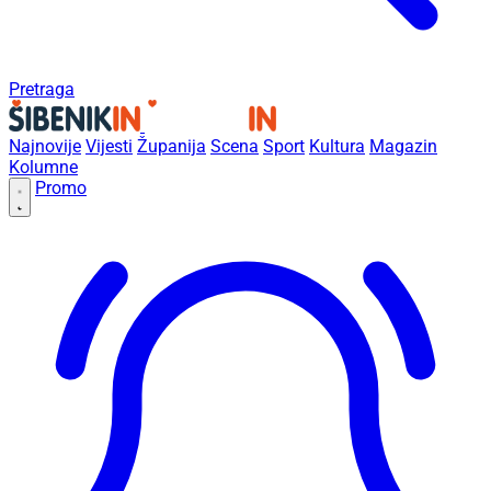
Pretraga
Najnovije
Vijesti
Županija
Scena
Sport
Kultura
Magazin
Kolumne
Promo