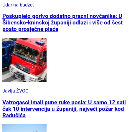
Udar na budžet
Poskupjelo gorivo dodatno prazni novčanike: U
Šibensko-kninskoj županiji odlazi i više od šest
posto prosječne plaće
Javlja ŽVOC
Vatrogasci imali pune ruke posla: U samo 12 sati
čak 10 intervencija u županiji, najveći požar kod
Radučića