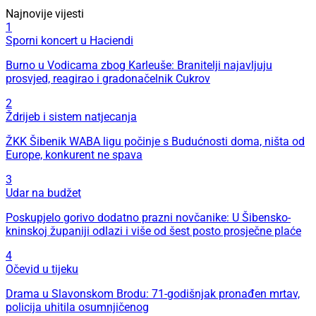
Najnovije vijesti
1
Sporni koncert u Haciendi
Burno u Vodicama zbog Karleuše: Branitelji najavljuju
prosvjed, reagirao i gradonačelnik Cukrov
2
Ždrijeb i sistem natjecanja
ŽKK Šibenik WABA ligu počinje s Budućnosti doma, ništa od
Europe, konkurent ne spava
3
Udar na budžet
Poskupjelo gorivo dodatno prazni novčanike: U Šibensko-
kninskoj županiji odlazi i više od šest posto prosječne plaće
4
Očevid u tijeku
Drama u Slavonskom Brodu: 71-godišnjak pronađen mrtav,
policija uhitila osumnjičenog