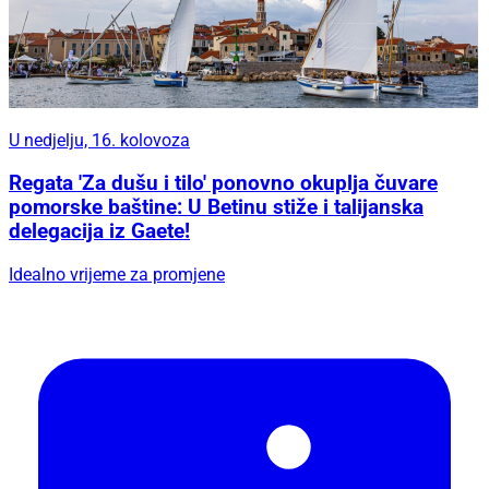
U nedjelju, 16. kolovoza
Regata 'Za dušu i tilo' ponovno okuplja čuvare
pomorske baštine: U Betinu stiže i talijanska
delegacija iz Gaete!
Idealno vrijeme za promjene