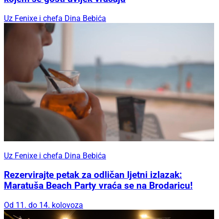
Uz Fenixe i chefa Dina Bebića
Uz Fenixe i chefa Dina Bebića
Rezervirajte petak za odličan ljetni izlazak:
Maratuša Beach Party vraća se na Brodaricu!
Od 11. do 14. kolovoza