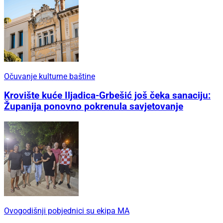
Očuvanje kulturne baštine
Krovište kuće Iljadica-Grbešić još čeka sanaciju:
Županija ponovno pokrenula savjetovanje
Ovogodišnji pobjednici su ekipa MA