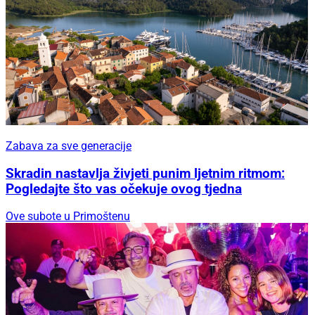
Zabava za sve generacije
Skradin nastavlja živjeti punim ljetnim ritmom:
Pogledajte što vas očekuje ovog tjedna
Ove subote u Primoštenu