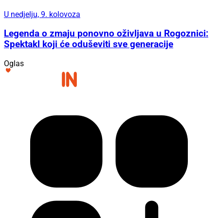
U nedjelju, 9. kolovoza
Legenda o zmaju ponovno oživljava u Rogoznici:
Spektakl koji će oduševiti sve generacije
Oglas