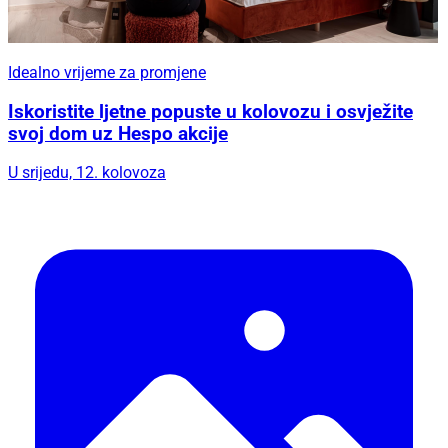
Idealno vrijeme za promjene
Iskoristite ljetne popuste u kolovozu i osvježite
svoj dom uz Hespo akcije
U srijedu, 12. kolovoza