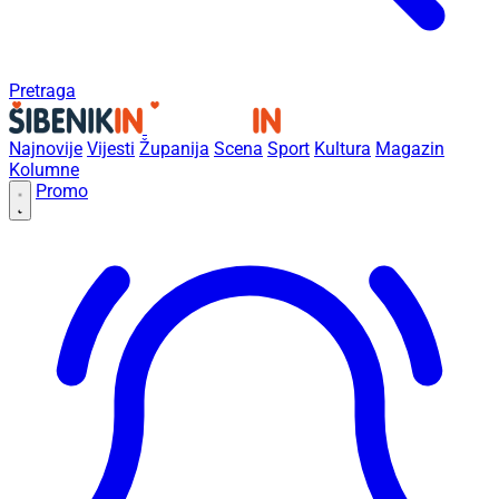
Pretraga
Najnovije
Vijesti
Županija
Scena
Sport
Kultura
Magazin
Kolumne
Promo