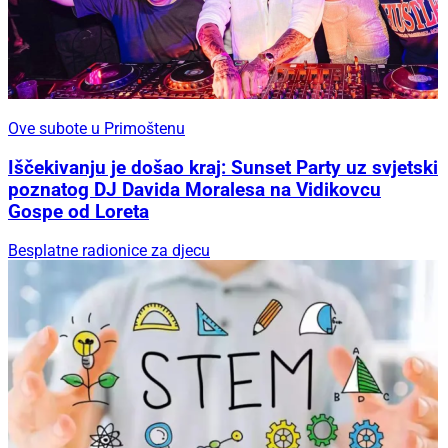
Ove subote u Primoštenu
Iščekivanju je došao kraj: Sunset Party uz svjetski
poznatog DJ Davida Moralesa na Vidikovcu
Gospe od Loreta
Besplatne radionice za djecu