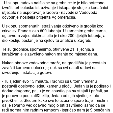
- U sklopu radova naišlo se na grobnice te je bilo potrebno
izvršiti arheološko istraživanje i iskapanje što je u konačnici
utjecalo na usporavanje radova - navode iz Vodovoda i
odvodnje, nositelja projekta Aglomeracija.
U sklopu spomenutih istraživanja otkriveno je groblje kod
crkve sv. Frane s oko 600 lubanja. U kamenim grobnicama,
uglavnom zajedničkima, bilo je i oko 200 dječjih lubanja, a
dio kostiju poslan je na cjelovitu analizu u Zagreb.
Te su grobnice, spomenimo, otkrivene 21. siječnja, a
istraživanje je završeno nakon manje od mjesec dana.
Nakon obnove vodovodne mreže, na gradilištu je preostalo
završiti kameno opločenje, dok su svi ostali radovi na
izvođenju instalacija gotovi.
- Tu sjedim evo 15 minuta, i radnici su u tom vremenu
postavili doslovno jednu kamenu ploču. Jedan ju je podigao i
dodao drugome, pa ju je on spustio, pa su stajali i pričali, pa
je ponovno podizali&hellip; Jedan od njih sjedio je i pio
pivo&hellip; Gledam kako sve to užasno sporo traje i mislim
da je stvarno već odavno moglo biti završeno, samo da se
radi normalnim radnim tempom - ispričao nam je Šibenčanin