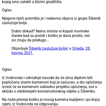
kojeg smo zatekli u blizini gradilišta.
Oglas
Njegove riječi potvrdila je i nedavna objava iz grupe Šibenik
zaslužuje bolje.
Dobro dokad? Nema smisla ni kopati novinske
članke kad su počeli i koliko je dana prošlo, već
svi znaju da predugo...
Objavljuje
Šibenik zaslužuje boljeǃ
u
Srijeda, 28.
travnja 2021.
Oglas
Iz Vodovoda i odvodnje navode da će ulica dijelom biti
popločana starim kamenom koji je sačuvan, a dio opločenja
izvest će se kamenom sukladno projektu opločenja, sve u
skladu s odobrenjem konzervatorskog odjela u Šibeniku.
Na naše pitanje koliko je novog kamena kupljeno i po kojoj
cijeni, iz Vodovoda ne odgovaraju.