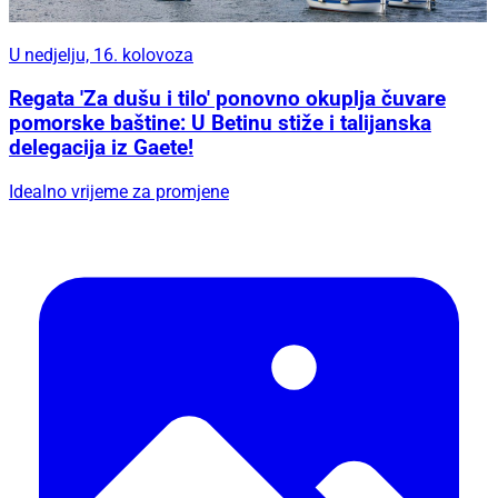
U nedjelju, 16. kolovoza
Regata 'Za dušu i tilo' ponovno okuplja čuvare
pomorske baštine: U Betinu stiže i talijanska
delegacija iz Gaete!
Idealno vrijeme za promjene