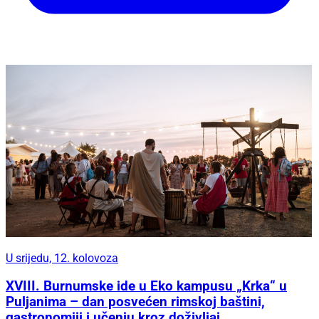
U srijedu, 12. kolovoza
XVIII. Burnumske ide u Eko kampusu „Krka“ u
Puljanima – dan posvećen rimskoj baštini,
gastronomiji i učenju kroz doživljaj