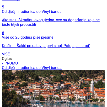
5
Od dječjih radionica do Vinyl banda
Ako ste u Skradinu ovog tjedna, ovo su događanja koja ne
biste htjeli propustiti
6
Više od 20 godina piše pjesme
Krešimir Šakić predstavlja prvi singl 'Potopljeni brod'
VIŠE
Oglas
/ PROMO
Od dječjih radionica do Vinyl banda