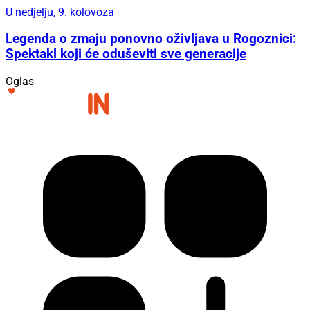
U nedjelju, 9. kolovoza
Legenda o zmaju ponovno oživljava u Rogoznici:
Spektakl koji će oduševiti sve generacije
Oglas