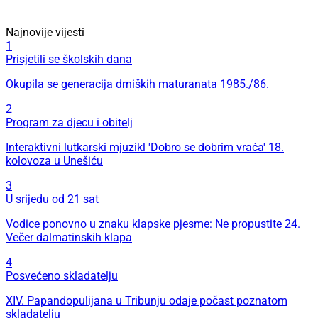
Najnovije vijesti
1
Prisjetili se školskih dana
Okupila se generacija drniških maturanata 1985./86.
2
Program za djecu i obitelj
Interaktivni lutkarski mjuzikl 'Dobro se dobrim vraća' 18.
kolovoza u Unešiću
3
U srijedu od 21 sat
Vodice ponovno u znaku klapske pjesme: Ne propustite 24.
Večer dalmatinskih klapa
4
Posvećeno skladatelju
XIV. Papandopulijana u Tribunju odaje počast poznatom
skladatelju