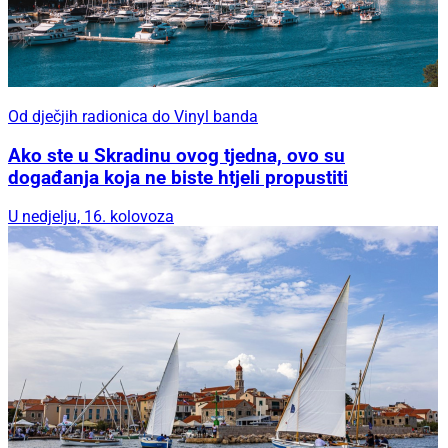
Od dječjih radionica do Vinyl banda
Ako ste u Skradinu ovog tjedna, ovo su
događanja koja ne biste htjeli propustiti
U nedjelju, 16. kolovoza