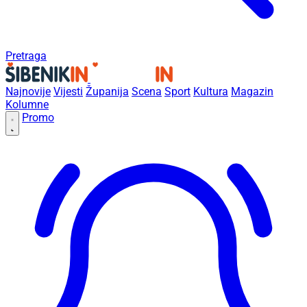
Pretraga
Najnovije
Vijesti
Županija
Scena
Sport
Kultura
Magazin
Kolumne
Promo