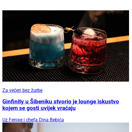
Za večeri bez žurbe
Ginfinity u Šibeniku stvorio je lounge iskustvo
kojem se gosti uvijek vraćaju
Uz Fenixe i chefa Dina Bebića