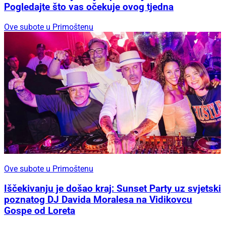
Pogledajte što vas očekuje ovog tjedna
Ove subote u Primoštenu
Ove subote u Primoštenu
Iščekivanju je došao kraj: Sunset Party uz svjetski
poznatog DJ Davida Moralesa na Vidikovcu
Gospe od Loreta