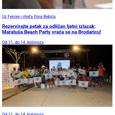
Uz Fenixe i chefa Dina Bebića
Rezervirajte petak za odličan ljetni izlazak:
Maratuša Beach Party vraća se na Brodaricu!
Od 11. do 14. kolovoza
Od 11. do 14. kolovoza