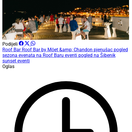
Podijeli
Roof Bar
Roof Bar by Möet &amp; Chandon
pjenušac
pogled
sezona evenata na Roof Baru
eventi
pogled na Šibenik
sunset eventi
Oglas