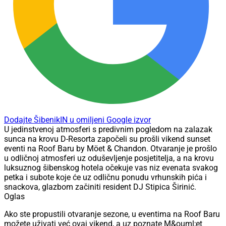
Dodajte ŠibenikIN u omiljeni Google izvor
U jedinstvenoj atmosferi s predivnim pogledom na zalazak
sunca na krovu D-Resorta započeli su prošli vikend sunset
eventi na Roof Baru by Möet & Chandon. Otvaranje je prošlo
u odličnoj atmosferi uz oduševljenje posjetitelja, a na krovu
luksuznog šibenskog hotela očekuje vas niz evenata svakog
petka i subote koje će uz odličnu ponudu vrhunskih pića i
snackova, glazbom začiniti resident DJ Stipica Širinić.
Oglas
Ako ste propustili otvaranje sezone, u eventima na Roof Baru
možete uživati već ovaj vikend, a uz poznate M&ouml;et