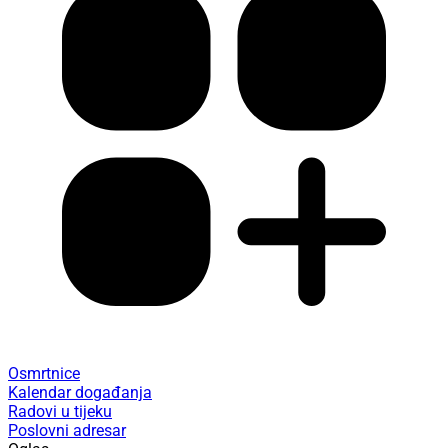
Osmrtnice
Kalendar događanja
Radovi u tijeku
Poslovni adresar