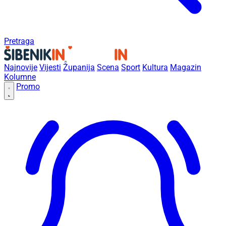
Pretraga
Najnovije
Vijesti
Županija
Scena
Sport
Kultura
Magazin
Kolumne
Promo