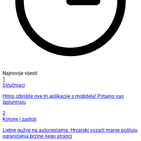
Najnovije vijesti
1
Stručnjaci
Hitno izbrišite ove tri aplikacije s mobitela! Potajno vas
špijuniraju
2
Kolone i zastoji
Ljetne gužve na autocestama: Hrvatski vozači manje poštuju
ograničenja brzine nego stranci