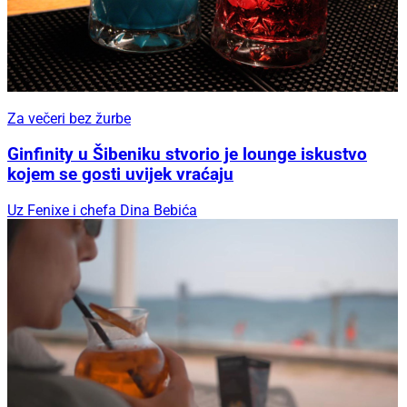
Za večeri bez žurbe
Ginfinity u Šibeniku stvorio je lounge iskustvo
kojem se gosti uvijek vraćaju
Uz Fenixe i chefa Dina Bebića