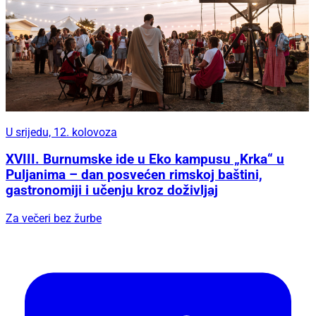
U srijedu, 12. kolovoza
XVIII. Burnumske ide u Eko kampusu „Krka“ u
Puljanima – dan posvećen rimskoj baštini,
gastronomiji i učenju kroz doživljaj
Za večeri bez žurbe