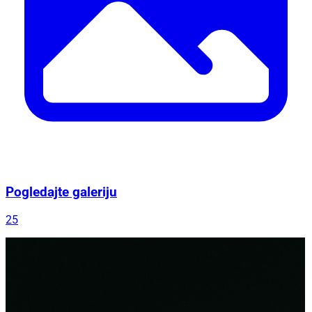
Pogledajte galeriju
25