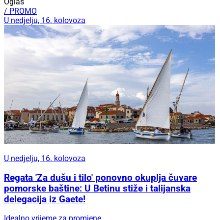
Oglas
/ PROMO
U nedjelju, 16. kolovoza
U nedjelju, 16. kolovoza
Regata 'Za dušu i tilo' ponovno okuplja čuvare
pomorske baštine: U Betinu stiže i talijanska
delegacija iz Gaete!
Idealno vrijeme za promjene