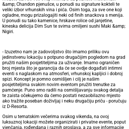
&amp; Chandon pjenušce, u ponudi su signature kokteli te
veliki izbor vrhunskih vina i pića. Osim toga, za sve one koji
ogladne, mogu prizalogajiti neki od finih snackova s menija.
U ponudi su tako kamenice, hrskave rolice od janjetine,
kineska delicija Dim Sun te svima omiljeni sushi Maki &amp;
Nigiri.
- Izuzetno nam je zadovoljstvo što imamo priliku ovu
jedinstvenu lokaciju s potpuno drugačijim pogledom na grad
pružiti našim posjetiteljima za uživanje. Imamo ograničen
broj mjesta što je garancija da će se ovdje događati intimni
eventi s naglaskom na atmosferi, vrhunskoj kapljici i dobroj
spizi. Koncept je pomno osmišljen i cilj je našim
posjetiteljima svakim novim eventom pružiti trenutke za
pamćenje. Puno smo radili na osmišljavanju svakog detalja
te zaista očekujemo da ćemo postati nezaobilazno mjesto
ako tražite poseban doživljaj i neku drugačiju priču - poručuju
iz D-Resorta.
Osim u tematskim večerima svakog vikenda, na ovoj
luksuznoj lokaciji možete organizirati i privatne evente, poput
vjenčanja, rođendana i raznih proslava, a za sve informacije