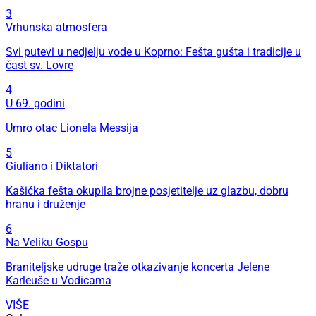
3
Vrhunska atmosfera
Svi putevi u nedjelju vode u Koprno: Fešta gušta i tradicije u
čast sv. Lovre
4
U 69. godini
Umro otac Lionela Messija
5
Giuliano i Diktatori
Kašićka fešta okupila brojne posjetitelje uz glazbu, dobru
hranu i druženje
6
Na Veliku Gospu
Braniteljske udruge traže otkazivanje koncerta Jelene
Karleuše u Vodicama
VIŠE