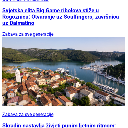
Svjetska elita Big Game ribolova stiže u
Rogoznicu: Otvaranje uz Soulfingers, završnica
uz Dalmatino
Zabava za sve generacije
Zabava za sve generacije
Skradin nastavlja živjeti punim ljetnim ritmom: