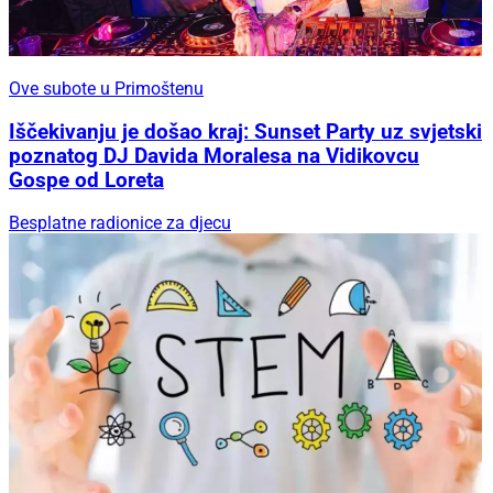
Ove subote u Primoštenu
Iščekivanju je došao kraj: Sunset Party uz svjetski
poznatog DJ Davida Moralesa na Vidikovcu
Gospe od Loreta
Besplatne radionice za djecu