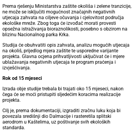
Prema rješenju Ministarstva zaštite okoliša i zelene tranzicije,
ne može se isključiti mogućnost značajnih negativnih
utjecaja zahvata na ciljeve očuvanja i cjelovitost područja
ekološke mreže. Zbog toga će izvođač morati provesti
opsežna istraživanja bioraznolikosti, posebno s obzirom na
blizinu Nacionalnog parka Krka.
Studija će obuhvatiti opis zahvata, analizu mogućih utjecaja
na okoliš, prijedlog mjera zaštite te usporedne varijante
projekta. Glavna ocjena prihvatljivosti uključivat će i mjere
ublažavanja negativnih utjecaja te program praćenja i
izvješćivanja.
Rok od 15 mjeseci
Izrada obje studije trebala bi trajati oko 15 mjeseci, nakon
čega će se moći pristupiti sljedećim koracima realizacije
projekta.
Cilj je, prema dokumentaciji, izgraditi zračnu luku koja bi
povezala središnji dio Dalmacije i rasteretila splitski
aerodrom u Kaštelima, uz poštivanje svih ekoloških
standarda.