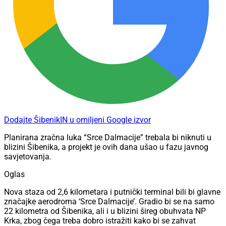
Dodajte ŠibenikIN u omiljeni Google izvor
Planirana zračna luka “Srce Dalmacije” trebala bi niknuti u
blizini Šibenika, a projekt je ovih dana ušao u fazu javnog
savjetovanja.
Oglas
Nova staza od 2,6 kilometara i putnički terminal bili bi glavne
značajke aerodroma ‘Srce Dalmacije’. Gradio bi se na samo
22 kilometra od Šibenika, ali i u blizini šireg obuhvata NP
Krka, zbog čega treba dobro istražiti kako bi se zahvat