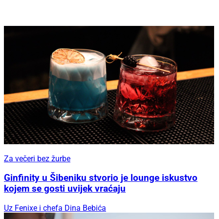
Za večeri bez žurbe
Ginfinity u Šibeniku stvorio je lounge iskustvo
kojem se gosti uvijek vraćaju
Uz Fenixe i chefa Dina Bebića