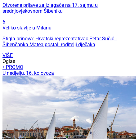
Otvorene prijave za izlagače na 17. sajmu u
srednjovjekovnom Šibeniku
6
Veliko slavlje u Milanu
Stigla prinova: Hrvatski reprezentativac Petar Sučić i
Šibenčanka Matea postali roditelji dječaka
VIŠE
Oglas
/ PROMO
U nedjelju, 16. kolovoza