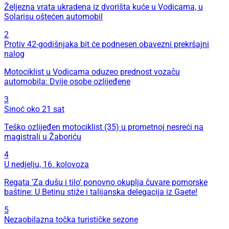
Željezna vrata ukradena iz dvorišta kuće u Vodicama, u
Solarisu oštećen automobil
2
Protiv 42-godišnjaka bit će podnesen obavezni prekršajni
nalog
Motociklist u Vodicama oduzeo prednost vozaču
automobila: Dvije osobe ozlijeđene
3
Sinoć oko 21 sat
Teško ozlijeđen motociklist (35) u prometnoj nesreći na
magistrali u Žaboriću
4
U nedjelju, 16. kolovoza
Regata 'Za dušu i tilo' ponovno okuplja čuvare pomorske
baštine: U Betinu stiže i talijanska delegacija iz Gaete!
5
Nezaobilazna točka turističke sezone