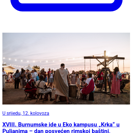
U srijedu, 12. kolovoza
XVIII. Burnumske ide u Eko kampusu „Krka“ u
Puljanima – dan posvećen rimskoj baštini,