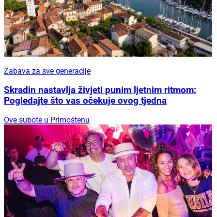
Zabava za sve generacije
Skradin nastavlja živjeti punim ljetnim ritmom:
Pogledajte što vas očekuje ovog tjedna
Ove subote u Primoštenu