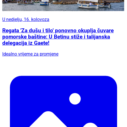
U nedjelju, 16. kolovoza
Regata 'Za dušu i tilo' ponovno okuplja čuvare
pomorske baštine: U Betinu stiže i talijanska
delegacija iz Gaete!
Idealno vrijeme za promjene