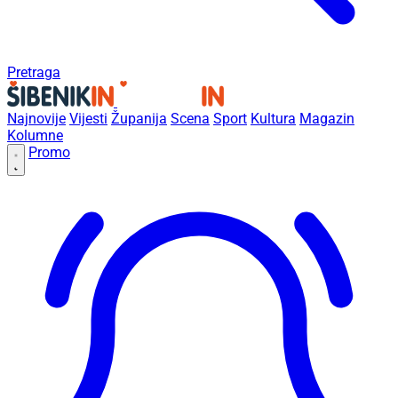
Pretraga
Najnovije
Vijesti
Županija
Scena
Sport
Kultura
Magazin
Kolumne
Promo