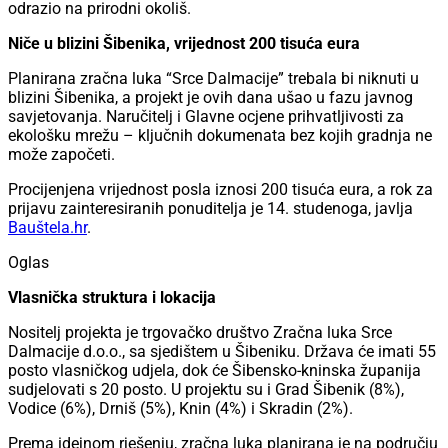
odrazio na prirodni okoliš.
Niče u blizini Šibenika, vrijednost 200 tisuća eura
Planirana zračna luka “Srce Dalmacije” trebala bi niknuti u
blizini Šibenika, a projekt je ovih dana ušao u fazu javnog
savjetovanja. Naručitelj i Glavne ocjene prihvatljivosti za
ekološku mrežu – ključnih dokumenata bez kojih gradnja ne
može započeti.
Procijenjena vrijednost posla iznosi 200 tisuća eura, a rok za
prijavu zainteresiranih ponuditelja je 14. studenoga, javlja
Bauštela.hr
.
Oglas
Vlasnička struktura i lokacija
Nositelj projekta je trgovačko društvo Zračna luka Srce
Dalmacije d.o.o., sa sjedištem u Šibeniku. Država će imati 55
posto vlasničkog udjela, dok će Šibensko-kninska županija
sudjelovati s 20 posto. U projektu su i Grad Šibenik (8%),
Vodice (6%), Drniš (5%), Knin (4%) i Skradin (2%).
Prema idejnom rješenju, zračna luka planirana je na području