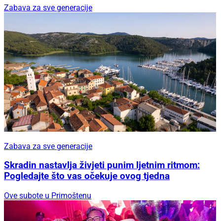
Zabava za sve generacije
Zabava za sve generacije
Skradin nastavlja živjeti punim ljetnim ritmom:
Pogledajte što vas očekuje ovog tjedna
Ove subote u Primoštenu