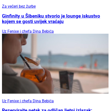
Za večeri bez žurbe
Ginfinity u Šibeniku stvorio je lounge iskustvo
kojem se gosti uvijek vraćaju
Uz Fenixe i chefa Dina Bebića
Uz Fenixe i chefa Dina Bebića
Rezervirajte petak za odličan ljetni izlazak: