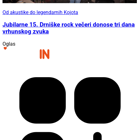
Od akustike do legendarnih Kojota
Jubilarne 15. Drniške rock večeri donose tri dana
vrhunskog zvuka
Oglas