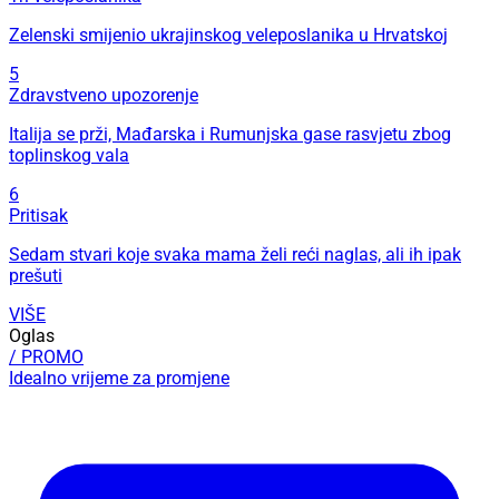
Zelenski smijenio ukrajinskog veleposlanika u Hrvatskoj
5
Zdravstveno upozorenje
Italija se prži, Mađarska i Rumunjska gase rasvjetu zbog
toplinskog vala
6
Pritisak
Sedam stvari koje svaka mama želi reći naglas, ali ih ipak
prešuti
VIŠE
Oglas
/ PROMO
Idealno vrijeme za promjene