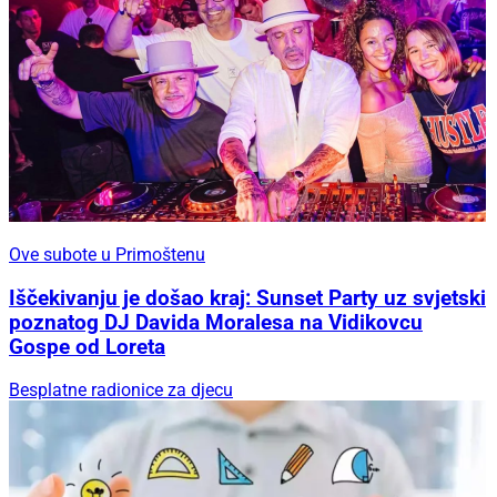
Ove subote u Primoštenu
Iščekivanju je došao kraj: Sunset Party uz svjetski
poznatog DJ Davida Moralesa na Vidikovcu
Gospe od Loreta
Besplatne radionice za djecu