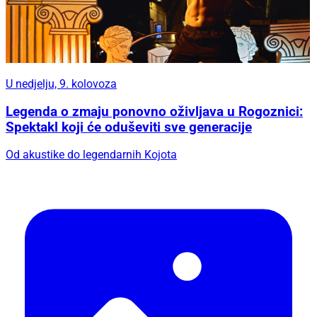
U nedjelju, 9. kolovoza
Legenda o zmaju ponovno oživljava u Rogoznici:
Spektakl koji će oduševiti sve generacije
Od akustike do legendarnih Kojota