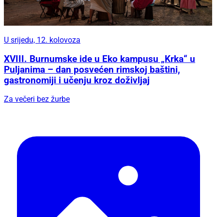
U srijedu, 12. kolovoza
XVIII. Burnumske ide u Eko kampusu „Krka“ u
Puljanima – dan posvećen rimskoj baštini,
gastronomiji i učenju kroz doživljaj
Za večeri bez žurbe