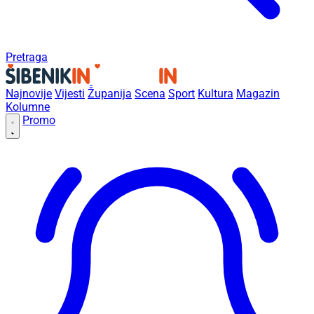
Pretraga
Najnovije
Vijesti
Županija
Scena
Sport
Kultura
Magazin
Kolumne
Promo