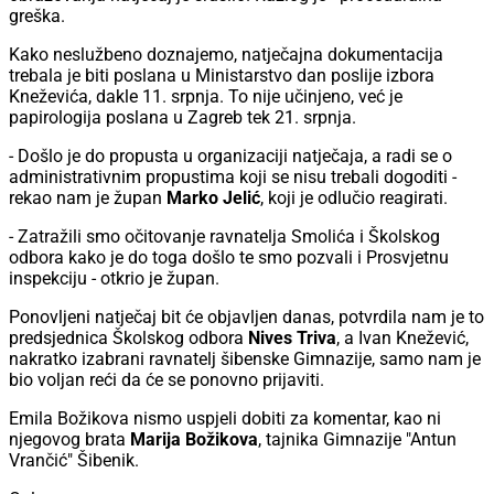
greška.
Kako neslužbeno doznajemo, natječajna dokumentacija
trebala je biti poslana u Ministarstvo dan poslije izbora
Kneževića, dakle 11. srpnja. To nije učinjeno, već je
papirologija poslana u Zagreb tek 21. srpnja.
- Došlo je do propusta u organizaciji natječaja, a radi se o
administrativnim propustima koji se nisu trebali dogoditi -
rekao nam je župan
Marko Jelić
, koji je odlučio reagirati.
- Zatražili smo očitovanje ravnatelja Smolića i Školskog
odbora kako je do toga došlo te smo pozvali i Prosvjetnu
inspekciju - otkrio je župan.
Ponovljeni natječaj bit će objavljen danas, potvrdila nam je to
predsjednica Školskog odbora
Nives Triva
, a Ivan Knežević,
nakratko izabrani ravnatelj šibenske Gimnazije, samo nam je
bio voljan reći da će se ponovno prijaviti.
Emila Božikova nismo uspjeli dobiti za komentar, kao ni
njegovog brata
Marija Božikova
, tajnika Gimnazije "Antun
Vrančić" Šibenik.