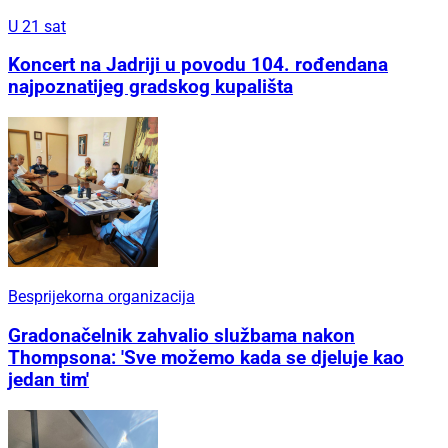
U 21 sat
Koncert na Jadriji u povodu 104. rođendana
najpoznatijeg gradskog kupališta
Besprijekorna organizacija
Gradonačelnik zahvalio službama nakon
Thompsona: 'Sve možemo kada se djeluje kao
jedan tim'