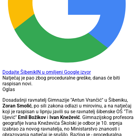
Dodajte ŠibenikIN u omiljeni Google izvor
Natječaj je pao zbog proceduralne greške, danas će biti
raspisan novi.
Oglas
Dosadašnji ravnatelj Gimnazije "Antun Vrančić" u Šibeniku,
Zoran Smolić
, po sili zakona odlazi u mirovinu, a na natječaj
koji je raspisan u lipnju javili su se ravnatelj šibenske OŠ "Tin
Ujević"
Emil Božikov
i
Ivan Knežević
. Gimnazijskog profesora
geografije Ivana Kneževića Školski je odbor je 10. srpnja
izabrao za novog ravnatelja, no Ministarstvo znanosti i
obrazovanja natječaj je srušilo. Razlog je - proceduralna