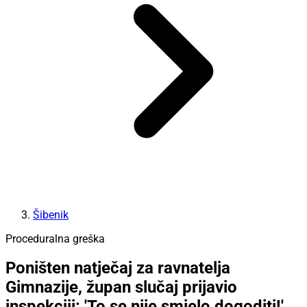
Šibenik
Proceduralna greška
Poništen natječaj za ravnatelja
Gimnazije, župan slučaj prijavio
inspekciji: 'To se nije smjelo dogoditi!'