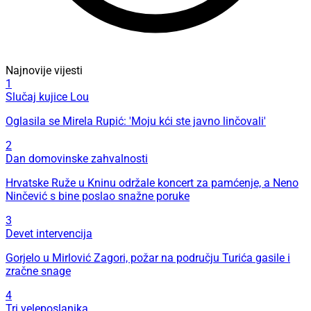
Najnovije vijesti
1
Slučaj kujice Lou
Oglasila se Mirela Rupić: 'Moju kći ste javno linčovali'
2
Dan domovinske zahvalnosti
Hrvatske Ruže u Kninu održale koncert za pamćenje, a Neno
Ninčević s bine poslao snažne poruke
3
Devet intervencija
Gorjelo u Mirlović Zagori, požar na području Turića gasile i
zračne snage
4
Tri veleposlanika