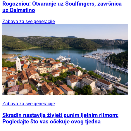
Rogoznicu: Otvaranje uz Soulfingers, završnica
uz Dalmatino
Zabava za sve generacije
Zabava za sve generacije
Skradin nastavlja živjeti punim ljetnim ritmom:
Pogledajte što vas očekuje ovog tjedna