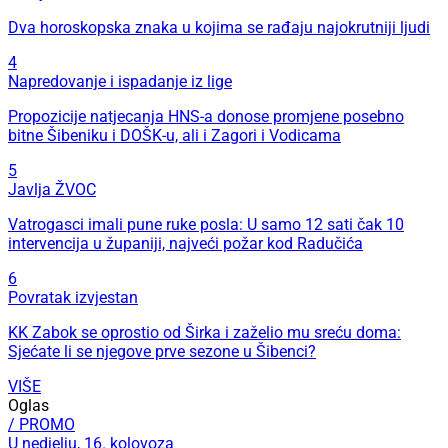
Dva horoskopska znaka u kojima se rađaju najokrutniji ljudi
4
Napredovanje i ispadanje iz lige
Propozicije natjecanja HNS-a donose promjene posebno
bitne Šibeniku i DOŠK-u, ali i Zagori i Vodicama
5
Javlja ŽVOC
Vatrogasci imali pune ruke posla: U samo 12 sati čak 10
intervencija u županiji, najveći požar kod Radučića
6
Povratak izvjestan
KK Zabok se oprostio od Širka i zaželio mu sreću doma:
Sjećate li se njegove prve sezone u Šibenci?
VIŠE
Oglas
/ PROMO
U nedjelju, 16. kolovoza