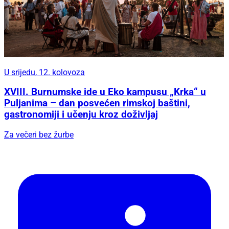
U srijedu, 12. kolovoza
XVIII. Burnumske ide u Eko kampusu „Krka“ u
Puljanima – dan posvećen rimskoj baštini,
gastronomiji i učenju kroz doživljaj
Za večeri bez žurbe