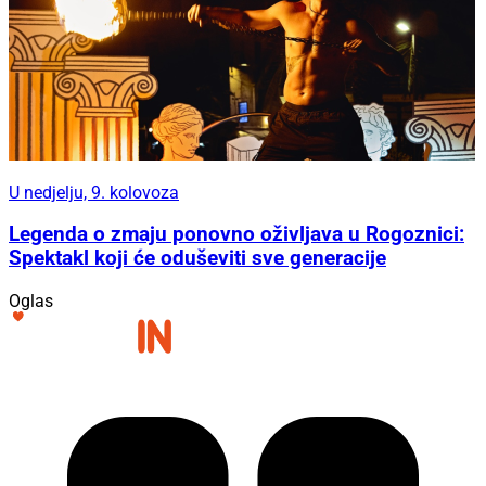
U nedjelju, 9. kolovoza
Legenda o zmaju ponovno oživljava u Rogoznici:
Spektakl koji će oduševiti sve generacije
Oglas