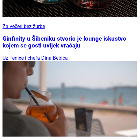
Za večeri bez žurbe
Ginfinity u Šibeniku stvorio je lounge iskustvo
kojem se gosti uvijek vraćaju
Uz Fenixe i chefa Dina Bebića