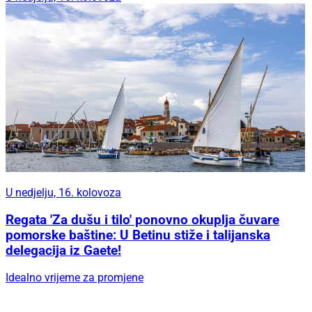
U nedjelju, 16. kolovoza
Regata 'Za dušu i tilo' ponovno okuplja čuvare
pomorske baštine: U Betinu stiže i talijanska
delegacija iz Gaete!
Idealno vrijeme za promjene