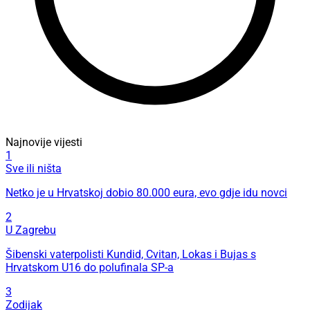
Najnovije vijesti
1
Sve ili ništa
Netko je u Hrvatskoj dobio 80.000 eura, evo gdje idu novci
2
U Zagrebu
Šibenski vaterpolisti Kundid, Cvitan, Lokas i Bujas s
Hrvatskom U16 do polufinala SP-a
3
Zodijak