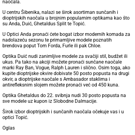
naočala.
U centru Šibenika, nalazi se širok asortiman sunčanih i
dioptrijskih naočala u brojnim popularnim optikama kao što
su Anda, Duić, Ghetaldus Split te Topić.
U Optici Anda pronaći ćete bogat izbor modernih komada za
nadolazeću sezonu te primamljive modele poznatih
brendova poput Tom Forda, Furle ili pak Chloe.
Optika Duić nudi zanimljive modele za svačiji stil, budžet ili
ukus. Pa tako na akciji možete pronaći sunčane naočale
marki Ray Ban, Vogue, Ralph Lauren i slično. Osim toga, ako
kupite dioptrijske okvire dobivate 50 posto popusta na drugi
okvir, a dioptrijske naočale s Ambasador staklima i
antirefleksnim slojem možete pronaći već od 450 kuna.
Optika Ghetaldus do 22. svibnja nudi 30 posto popusta na
sve modele uz kupon iz Slobodne Dalmacije.
Širok izbor dioptrijskih i sunčanih naočala očekuje vas i u
optici Topić.
Oglas