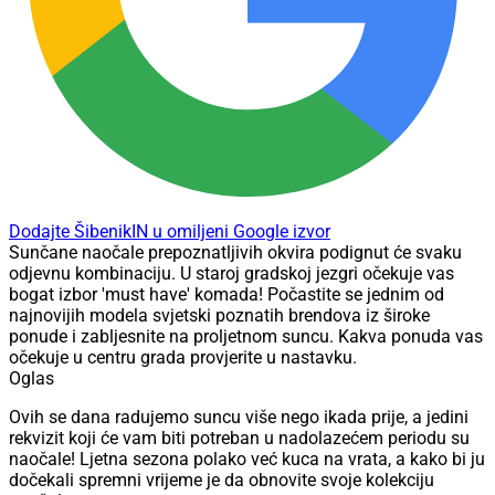
Dodajte ŠibenikIN u omiljeni Google izvor
Sunčane naočale prepoznatljivih okvira podignut će svaku
odjevnu kombinaciju. U staroj gradskoj jezgri očekuje vas
bogat izbor 'must have' komada! Počastite se jednim od
najnovijih modela svjetski poznatih brendova iz široke
ponude i zabljesnite na proljetnom suncu. Kakva ponuda vas
očekuje u centru grada provjerite u nastavku.
Oglas
Ovih se dana radujemo suncu više nego ikada prije, a jedini
rekvizit koji će vam biti potreban u nadolazećem periodu su
naočale! Ljetna sezona polako već kuca na vrata, a kako bi ju
dočekali spremni vrijeme je da obnovite svoje kolekciju