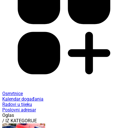
Osmrtnice
Kalendar događanja
Radovi u tijeku
Poslovni adresar
Oglas
/ IZ KATEGORIJE