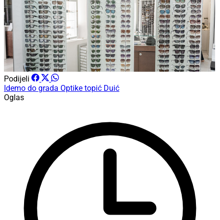
Podijeli
Idemo do grada
Optike
topić
Duić
Oglas