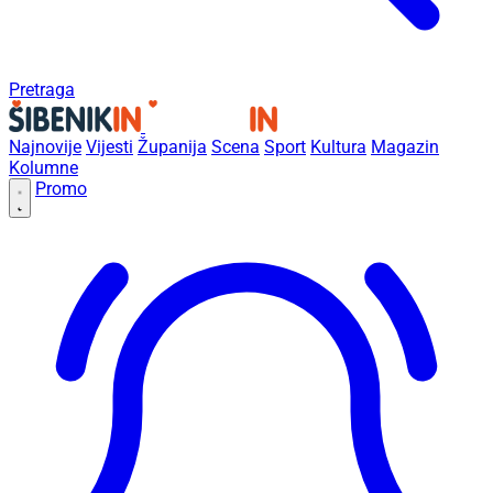
Pretraga
Najnovije
Vijesti
Županija
Scena
Sport
Kultura
Magazin
Kolumne
Promo