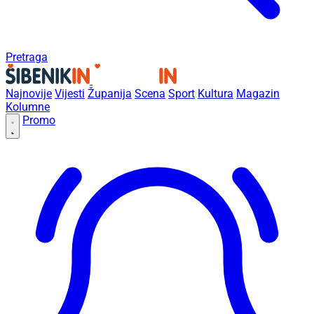
Pretraga
Najnovije
Vijesti
Županija
Scena
Sport
Kultura
Magazin
Kolumne
Promo