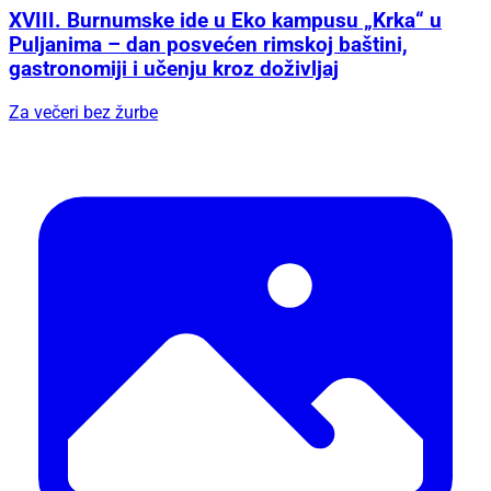
XVIII. Burnumske ide u Eko kampusu „Krka“ u
Puljanima – dan posvećen rimskoj baštini,
gastronomiji i učenju kroz doživljaj
Za večeri bez žurbe