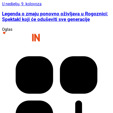
U nedjelju, 9. kolovoza
Legenda o zmaju ponovno oživljava u Rogoznici:
Spektakl koji će oduševiti sve generacije
Oglas