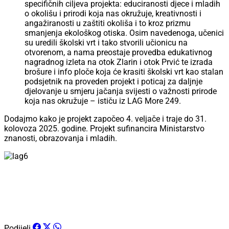
specifičnih ciljeva projekta: educiranosti djece i mladih
o okolišu i prirodi koja nas okružuje, kreativnosti i
angažiranosti u zaštiti okoliša i to kroz prizmu
smanjenja ekološkog otiska. Osim navedenoga, učenici
su uredili školski vrt i tako stvorili učionicu na
otvorenom, a nama preostaje provedba edukativnog
nagradnog izleta na otok Zlarin i otok Prvić te izrada
brošure i info ploče koja će krasiti školski vrt kao stalan
podsjetnik na proveden projekt i poticaj za daljnje
djelovanje u smjeru jačanja svijesti o važnosti prirode
koja nas okružuje – ističu iz LAG More 249.
Dodajmo kako je projekt započeo 4. veljače i traje do 31.
kolovoza 2025. godine. Projekt sufinancira Ministarstvo
znanosti, obrazovanja i mladih.
Podijeli