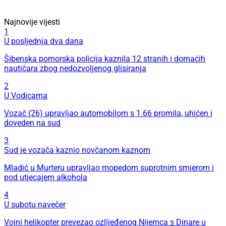
Najnovije vijesti
1
U posljednja dva dana
Šibenska pomorska policija kaznila 12 stranih i domaćih
nautičara zbog nedozvoljenog glisiranja
2
U Vodicama
Vozač (26) upravljao automobilom s 1.66 promila, uhićen i
doveden na sud
3
Sud je vozača kaznio novčanom kaznom
Mladić u Murteru upravljao mopedom suprotnim smjerom i
pod utjecajem alkohola
4
U subotu navečer
Vojni helikopter prevezao ozlijeđenog Nijemca s Dinare u