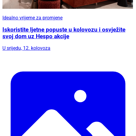
Idealno vrijeme za promjene
Iskoristite ljetne popuste u kolovozu i osvježite
svoj dom uz Hespo akcije
U srijedu, 12. kolovoza