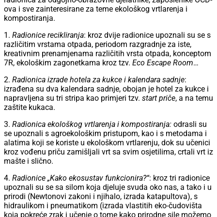
ova i sve zainteresirane za teme ekološkog vrtlarenja i
kompostiranja.
1.
Radionice recikliranja
: kroz dvije radionice upoznali su se s
različitim vrstama otpada, periodom razgradnje za iste,
kreativnim prenamjenama različitih vrsta otpada, konceptom
7R, ekološkim zagonetkama kroz tzv.
Eco Escape Room
…
2.
Radionica izrade hotela za kukce i kalendara sadnje
:
izrađena su dva kalendara sadnje, obojan je hotel za kukce i
napravljena su tri stripa kao primjeri tzv.
start priče
, a na temu
zaštite kukaca.
3.
Radionica ekološkog vrtlarenja i kompostiranja:
odrasli su
se upoznali s agroekološkim pristupom, kao i s metodama i
alatima koji se koriste u ekološkom vrtlarenju, dok su učenici
kroz vođenu priču zamišljali vrt sa svim osjetilima, crtali vrt iz
mašte i slično.
4.
Radionice „Kako ekosustav funkcionira?“
: kroz tri radionice
upoznali su se sa silom koja djeluje svuda oko nas, a tako i u
prirodi (Newtonovi zakoni i njihalo, izrada katapultova), s
hidraulikom i pneumatikom (izrada vlastitih eko-čudovišta
koja pokreće zrak i učenje o tome kako prirodne sile možemo