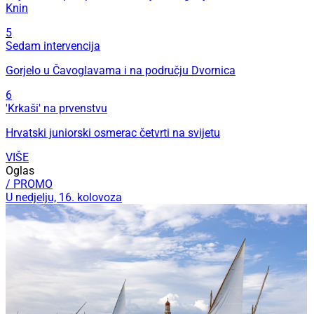
Knin
5
Sedam intervencija
Gorjelo u Čavoglavama i na području Dvornica
6
'Krkaši' na prvenstvu
Hrvatski juniorski osmerac četvrti na svijetu
VIŠE
Oglas
/ PROMO
U nedjelju, 16. kolovoza