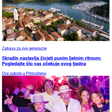
Zabava za sve generacije
Skradin nastavlja živjeti punim ljetnim ritmom:
Pogledajte što vas očekuje ovog tjedna
Ove subote u Primoštenu