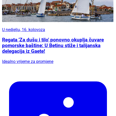
U nedjelju, 16. kolovoza
Regata 'Za dušu i tilo' ponovno okuplja čuvare
pomorske baštine: U Betinu stiže i talijanska
delegacija iz Gaete!
Idealno vrijeme za promjene