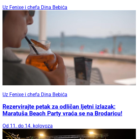
Uz Fenixe i chefa Dina Bebića
Uz Fenixe i chefa Dina Bebića
Rezervirajte petak za odličan ljetni izlazak:
Maratuša Beach Party vraća se na Brodaricu!
Od 11. do 14. kolovoza