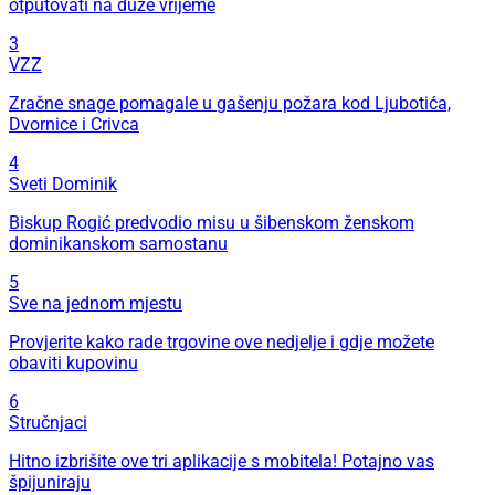
otputovati na duže vrijeme
3
VZZ
Zračne snage pomagale u gašenju požara kod Ljubotića,
Dvornice i Crivca
4
Sveti Dominik
Biskup Rogić predvodio misu u šibenskom ženskom
dominikanskom samostanu
5
Sve na jednom mjestu
Provjerite kako rade trgovine ove nedjelje i gdje možete
obaviti kupovinu
6
Stručnjaci
Hitno izbrišite ove tri aplikacije s mobitela! Potajno vas
špijuniraju