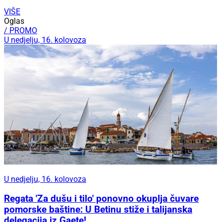
VIŠE
Oglas
/ PROMO
U nedjelju, 16. kolovoza
U nedjelju, 16. kolovoza
Regata 'Za dušu i tilo' ponovno okuplja čuvare
pomorske baštine: U Betinu stiže i talijanska
delegacija iz Gaete!