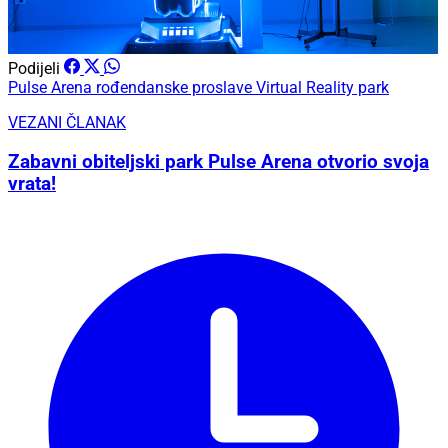
Podijeli
Pulse Arena
rođendanske proslave
Virtual Reality park
VEZANI ČLANAK
Zabavni obiteljski park Pulse Arena otvorio svoja
vrata!