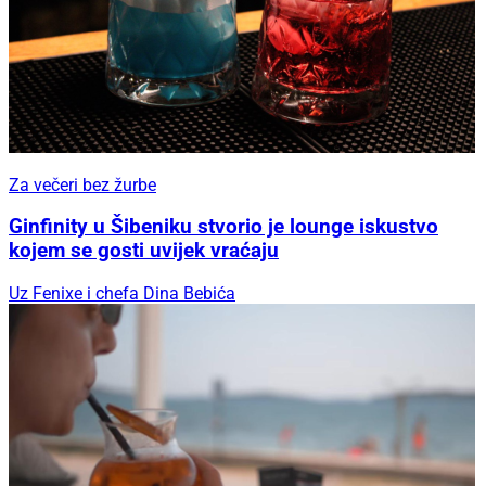
Za večeri bez žurbe
Ginfinity u Šibeniku stvorio je lounge iskustvo
kojem se gosti uvijek vraćaju
Uz Fenixe i chefa Dina Bebića