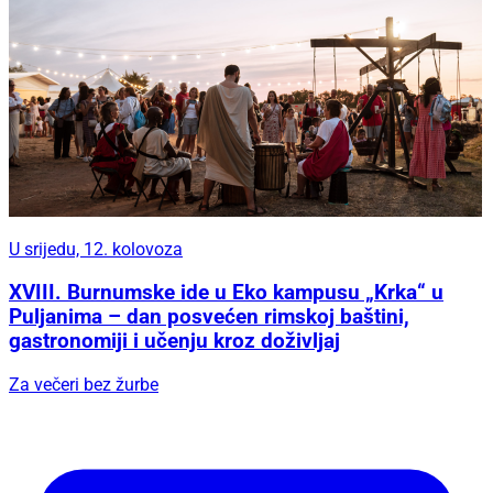
U srijedu, 12. kolovoza
XVIII. Burnumske ide u Eko kampusu „Krka“ u
Puljanima – dan posvećen rimskoj baštini,
gastronomiji i učenju kroz doživljaj
Za večeri bez žurbe