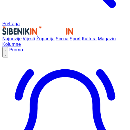
Pretraga
Najnovije
Vijesti
Županija
Scena
Sport
Kultura
Magazin
Kolumne
Promo