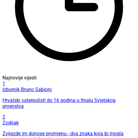
Najnovije vijesti
1
Izbornik Bruno Sabioni
Hrvatski vaterpolisti do 16 godina u finalu Svjetskog
prvenstva
2
Zodijak
Zvijezde im donose promjenu - dva znaka koja bi mogla