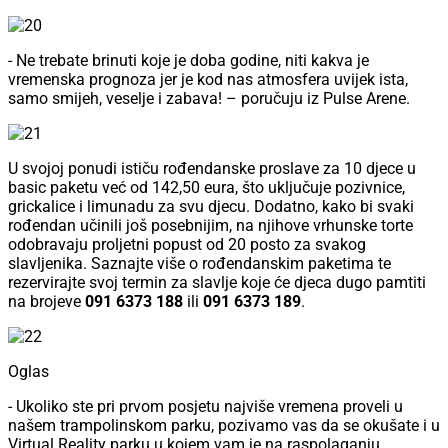
- Ne trebate brinuti koje je doba godine, niti kakva je
vremenska prognoza jer je kod nas atmosfera uvijek ista,
samo smijeh, veselje i zabava! – poručuju iz Pulse Arene.
U svojoj ponudi ističu rođendanske proslave za 10 djece u
basic paketu već od 142,50 eura, što uključuje pozivnice,
grickalice i limunadu za svu djecu. Dodatno, kako bi svaki
rođendan učinili još posebnijim, na njihove vrhunske torte
odobravaju proljetni popust od 20 posto za svakog
slavljenika. Saznajte više o rođendanskim paketima te
rezervirajte svoj termin za slavlje koje će djeca dugo pamtiti
na brojeve
091 6373 188
ili
091 6373 189
.
Oglas
- Ukoliko ste pri prvom posjetu najviše vremena proveli u
našem trampolinskom parku, pozivamo vas da se okušate i u
Virtual Reality parku u kojem vam je na raspolaganju