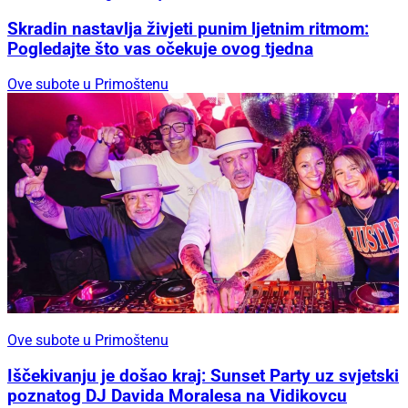
Skradin nastavlja živjeti punim ljetnim ritmom:
Pogledajte što vas očekuje ovog tjedna
Ove subote u Primoštenu
Ove subote u Primoštenu
Iščekivanju je došao kraj: Sunset Party uz svjetski
poznatog DJ Davida Moralesa na Vidikovcu