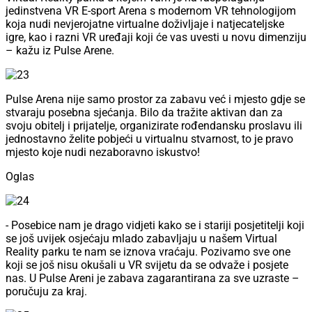
jedinstvena VR E-sport Arena s modernom VR tehnologijom
koja nudi nevjerojatne virtualne doživljaje i natjecateljske
igre, kao i razni VR uređaji koji će vas uvesti u novu dimenziju
– kažu iz Pulse Arene.
Pulse Arena nije samo prostor za zabavu već i mjesto gdje se
stvaraju posebna sjećanja. Bilo da tražite aktivan dan za
svoju obitelj i prijatelje, organizirate rođendansku proslavu ili
jednostavno želite pobjeći u virtualnu stvarnost, to je pravo
mjesto koje nudi nezaboravno iskustvo!
Oglas
- Posebice nam je drago vidjeti kako se i stariji posjetitelji koji
se još uvijek osjećaju mlado zabavljaju u našem Virtual
Reality parku te nam se iznova vraćaju. Pozivamo sve one
koji se još nisu okušali u VR svijetu da se odvaže i posjete
nas. U Pulse Areni je zabava zagarantirana za sve uzraste –
poručuju za kraj.