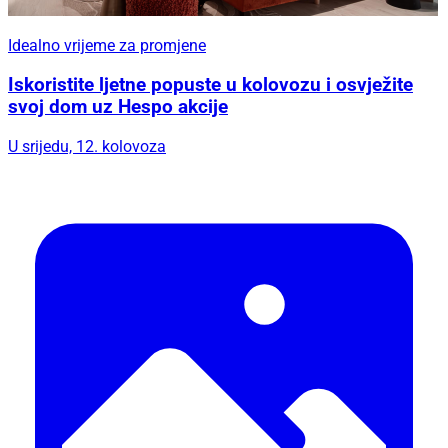
Idealno vrijeme za promjene
Iskoristite ljetne popuste u kolovozu i osvježite
svoj dom uz Hespo akcije
U srijedu, 12. kolovoza