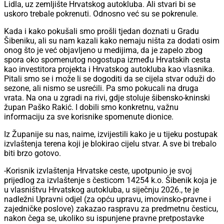
Lidla, uz zemljište Hrvatskog autokluba. Ali stvari bi se
uskoro trebale pokrenuti. Odnosno već su se pokrenule.
Kada i kako pokušali smo prošli tjedan doznati u Gradu
Šibeniku, ali su nam kazali kako nemaju ništa za dodati osim
onog što je već objavljeno u medijima, da je zapelo zbog
spora oko spomenutog nogostupa između Hrvatskih cesta
kao investitora projekta i Hrvatskog autokluba kao vlasnika.
Pitali smo se i može li se dogoditi da se cijela stvar oduži do
sezone, ali nismo se usrećili. Pa smo pokucali na druga
vrata. Na ona u zgradi na rivi, gdje stoluje šibensko-kninski
župan Paško Rakić. I dobili smo konkretnu, važnu
informaciju za sve korisnike spomenute dionice.
Iz Županije su nas, naime, izvijestili kako je u tijeku postupak
izvlaštenja terena koji je blokirao cijelu stvar. A sve bi trebalo
biti brzo gotovo.
-Korisnik izvlaštenja Hrvatske ceste, upotpunio je svoj
prijedlog za izvlaštenje s česticom 14254 k.o. Šibenik koja je
u vlasništvu Hrvatskog autokluba, u siječnju 2026., te je
nadležni Upravni odjel (za opću upravu, imovinsko-pravne i
zajedničke poslove) zakazao raspravu za predmetnu česticu,
nakon čega se, ukoliko su ispunjene pravne pretpostavke