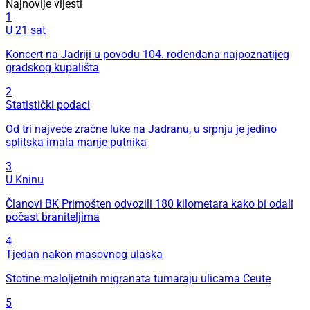
Najnovije vijesti
1
U 21 sat
Koncert na Jadriji u povodu 104. rođendana najpoznatijeg
gradskog kupališta
2
Statistički podaci
Od tri najveće zračne luke na Jadranu, u srpnju je jedino
splitska imala manje putnika
3
U Kninu
Članovi BK Primošten odvozili 180 kilometara kako bi odali
počast braniteljima
4
Tjedan nakon masovnog ulaska
Stotine maloljetnih migranata tumaraju ulicama Ceute
5