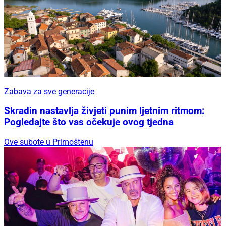
Zabava za sve generacije
Skradin nastavlja živjeti punim ljetnim ritmom:
Pogledajte što vas očekuje ovog tjedna
Ove subote u Primoštenu