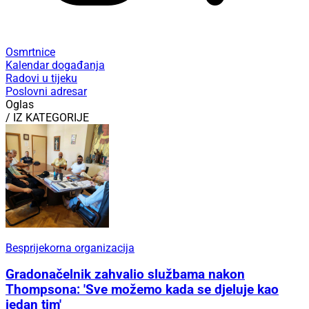
Osmrtnice
Kalendar događanja
Radovi u tijeku
Poslovni adresar
Oglas
/ IZ KATEGORIJE
Besprijekorna organizacija
Gradonačelnik zahvalio službama nakon
Thompsona: 'Sve možemo kada se djeluje kao
jedan tim'