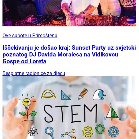
Ove subote u Primoštenu
Iščekivanju je došao kraj: Sunset Party uz svjetski
poznatog DJ Davida Moralesa na Vidikovcu
Gospe od Loreta
Besplatne radionice za djecu