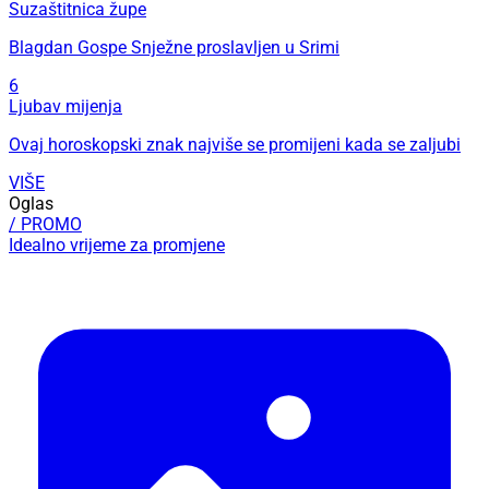
Suzaštitnica župe
Blagdan Gospe Snježne proslavljen u Srimi
6
Ljubav mijenja
Ovaj horoskopski znak najviše se promijeni kada se zaljubi
VIŠE
Oglas
/ PROMO
Idealno vrijeme za promjene