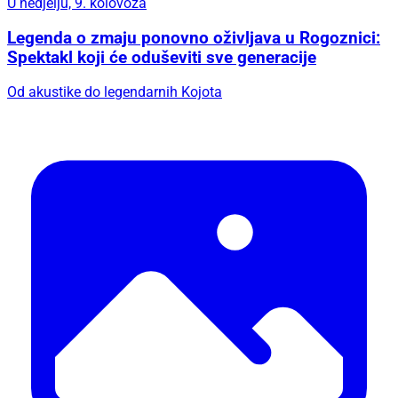
U nedjelju, 9. kolovoza
Legenda o zmaju ponovno oživljava u Rogoznici:
Spektakl koji će oduševiti sve generacije
Od akustike do legendarnih Kojota