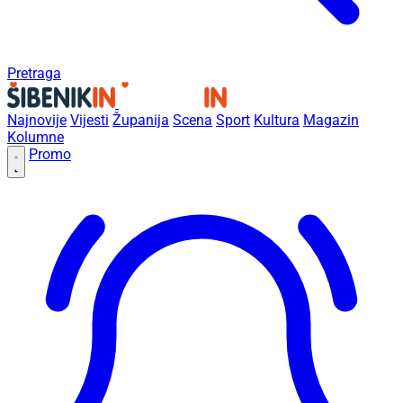
Pretraga
Najnovije
Vijesti
Županija
Scena
Sport
Kultura
Magazin
Kolumne
Promo