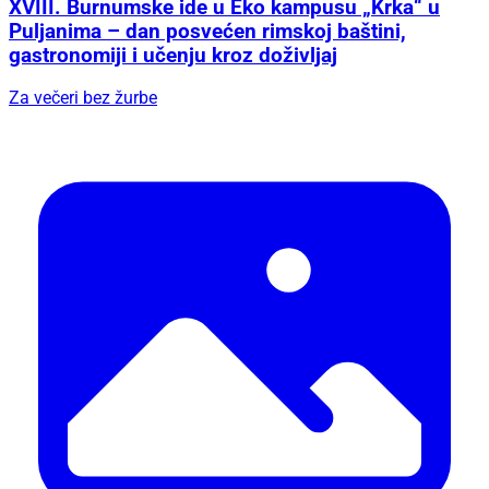
XVIII. Burnumske ide u Eko kampusu „Krka“ u
Puljanima – dan posvećen rimskoj baštini,
gastronomiji i učenju kroz doživljaj
Za večeri bez žurbe