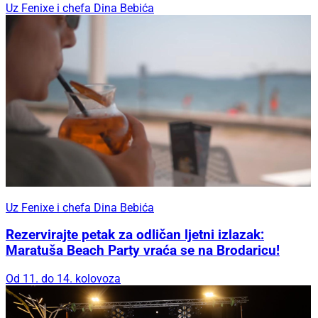
Uz Fenixe i chefa Dina Bebića
Uz Fenixe i chefa Dina Bebića
Rezervirajte petak za odličan ljetni izlazak:
Maratuša Beach Party vraća se na Brodaricu!
Od 11. do 14. kolovoza