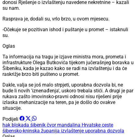
donosi Rješenje o izvlaštenju navedene nekretnine – kazali
su nam.
Rasprava je, dodali su, vrlo brzo, u ovom mjesecu.
-Očekuje se pozitivan ishod i puštanje u promet – istaknuli
su.
Oglas
Ta informacija na tragu je izjave ministra mora, prometa i
infrastrukture Olega Butkovića tijekom jučerašnjeg boravka u
Šibeniku, kada je kazao kako se radi na izvlaštenju i da će
raskrižje brzo biti pušteno u promet.
Dakle, valja se još malo strpjeti, uporabna dozvola bi, ne
bude li novih 'iznenađenja', uskoro trebala stići. A drugi je par
rukava zašto imovinsko-pravni odnosi nisu riješeni prije
izlaska mehanizacije na teren, pa je došlo do ovakve
situacije.
Podijeli
hak
blokada
šibenik
čvor mandalina
Hrvatske ceste
šibensko-kninska županija
izvlaštenje
uporabna dozvola
Oglas