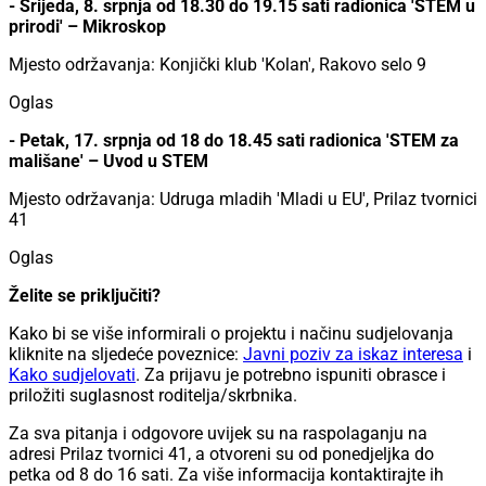
- Srijeda, 8. srpnja od 18.30 do 19.15 sati radionica 'STEM u
prirodi' – Mikroskop
Mjesto održavanja: Konjički klub 'Kolan', Rakovo selo 9
Oglas
- Petak, 17. srpnja od 18 do 18.45 sati radionica 'STEM za
mališane' – Uvod u STEM
Mjesto održavanja: Udruga mladih 'Mladi u EU', Prilaz tvornici
41
Oglas
Želite se priključiti?
Kako bi se više informirali o projektu i načinu sudjelovanja
kliknite na sljedeće poveznice:
Javni poziv za iskaz interesa
i
Kako sudjelovati
. Za prijavu je potrebno ispuniti obrasce i
priložiti suglasnost roditelja/skrbnika.
Za sva pitanja i odgovore uvijek su na raspolaganju na
adresi Prilaz tvornici 41, a otvoreni su od ponedjeljka do
petka od 8 do 16 sati. Za više informacija kontaktirajte ih