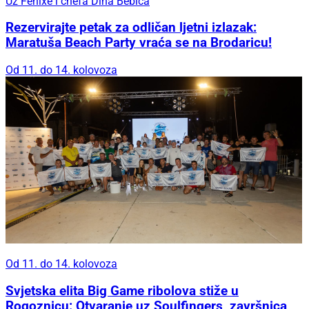
Uz Fenixe i chefa Dina Bebića
Rezervirajte petak za odličan ljetni izlazak:
Maratuša Beach Party vraća se na Brodaricu!
Od 11. do 14. kolovoza
Od 11. do 14. kolovoza
Svjetska elita Big Game ribolova stiže u
Rogoznicu: Otvaranje uz Soulfingers, završnica