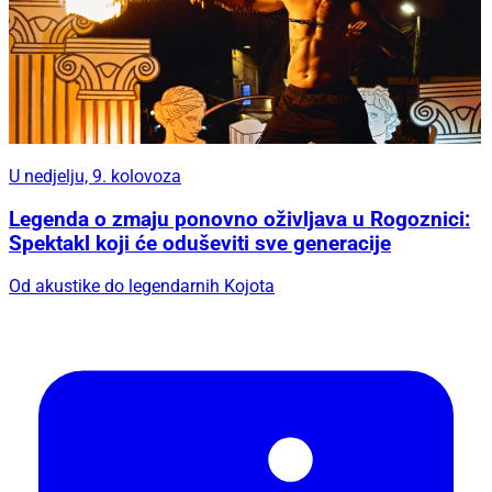
U nedjelju, 9. kolovoza
Legenda o zmaju ponovno oživljava u Rogoznici:
Spektakl koji će oduševiti sve generacije
Od akustike do legendarnih Kojota