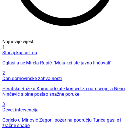
Najnovije vijesti
1
Slučaj kujice Lou
Oglasila se Mirela Rupić: 'Moju kći ste javno linčovali'
2
Dan domovinske zahvalnosti
Hrvatske Ruže u Kninu održale koncert za pamćenje, a Neno
Ninčević s bine poslao snažne poruke
3
Devet intervencija
Gorjelo u Mirlović Zagori, požar na području Turića gasile i
zračne snage