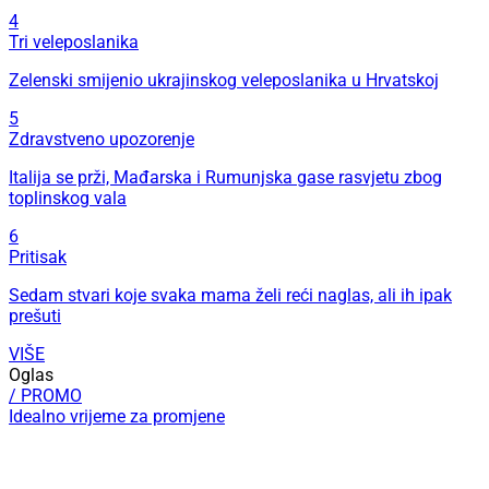
4
Tri veleposlanika
Zelenski smijenio ukrajinskog veleposlanika u Hrvatskoj
5
Zdravstveno upozorenje
Italija se prži, Mađarska i Rumunjska gase rasvjetu zbog
toplinskog vala
6
Pritisak
Sedam stvari koje svaka mama želi reći naglas, ali ih ipak
prešuti
VIŠE
Oglas
/ PROMO
Idealno vrijeme za promjene