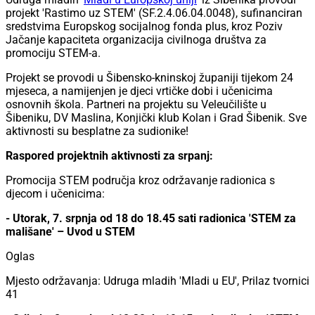
projekt 'Rastimo uz STEM' (SF.2.4.06.04.0048), sufinanciran
sredstvima Europskog socijalnog fonda plus, kroz Poziv
Jačanje kapaciteta organizacija civilnoga društva za
promociju STEM-a.
Projekt se provodi u Šibensko-kninskoj županiji tijekom 24
mjeseca, a namijenjen je djeci vrtičke dobi i učenicima
osnovnih škola. Partneri na projektu su Veleučilište u
Šibeniku, DV Maslina, Konjički klub Kolan i Grad Šibenik. Sve
aktivnosti su besplatne za sudionike!
Raspored projektnih aktivnosti za srpanj:
Promocija STEM područja kroz održavanje radionica s
djecom i učenicima:
- Utorak, 7. srpnja od 18 do 18.45 sati radionica 'STEM za
mališane' – Uvod u STEM
Oglas
Mjesto održavanja: Udruga mladih 'Mladi u EU', Prilaz tvornici
41