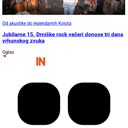
Od akustike do legendarnih Kojota
Jubilarne 15. Drniške rock večeri donose tri dana
vrhunskog zvuka
Oglas