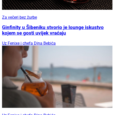
Za večeri bez žurbe
Ginfinity u Šibeniku stvorio je lounge iskustvo
kojem se gosti uvijek vraćaju
Uz Fenixe i chefa Dina Bebića