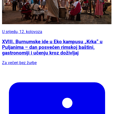
U srijedu, 12. kolovoza
XVIII. Burnumske ide u Eko kampusu „Krka“ u
Puljanima – dan posvećen rimskoj baštini,
gastronomiji i učenju kroz doživljaj
Za večeri bez žurbe