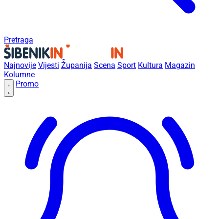
Pretraga
Najnovije
Vijesti
Županija
Scena
Sport
Kultura
Magazin
Kolumne
Promo