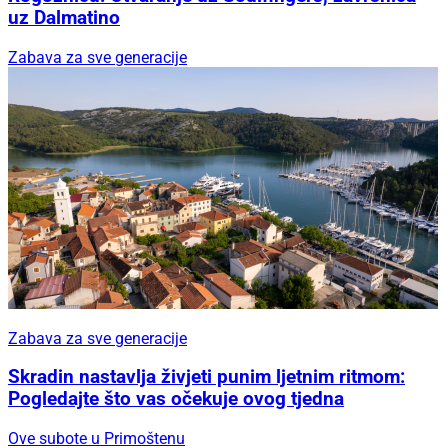
uz Dalmatino
Zabava za sve generacije
Zabava za sve generacije
Skradin nastavlja živjeti punim ljetnim ritmom:
Pogledajte što vas očekuje ovog tjedna
Ove subote u Primoštenu