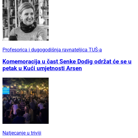
Profesorica i dugogodišnja ravnateljica TUŠ-a
Komemoracija u čast Senke Dodig održat će se u
petak u Kući umjetnosti Arsen
Natjecanje u triviji