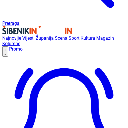
Pretraga
Najnovije
Vijesti
Županija
Scena
Sport
Kultura
Magazin
Kolumne
Promo