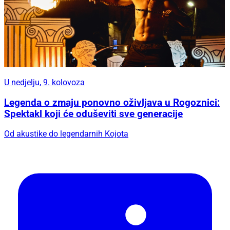
U nedjelju, 9. kolovoza
Legenda o zmaju ponovno oživljava u Rogoznici:
Spektakl koji će oduševiti sve generacije
Od akustike do legendarnih Kojota