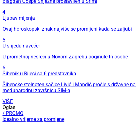
Blagdan Gospe Snježne proslavljen u Srimi
4
Ljubav mijenja
Ovaj horoskopski znak najviše se promijeni kada se zaljubi
5
U srijedu navečer
U prometnoj nesreći u Novom Zagrebu poginule tri osobe
6
Šibenik u Rijeci sa 6 predstavnika
Šibenske stolnotenisačice Livić i Mandić prošle s državne na
međunarodnu završnicu SIM-a
VIŠE
Oglas
/ PROMO
Idealno vrijeme za promjene