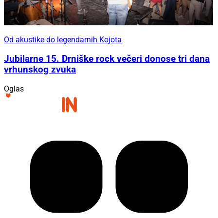
Od akustike do legendarnih Kojota
Jubilarne 15. Drniške rock večeri donose tri dana
vrhunskog zvuka
Oglas