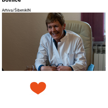
Arhiva/ŠibenikIN