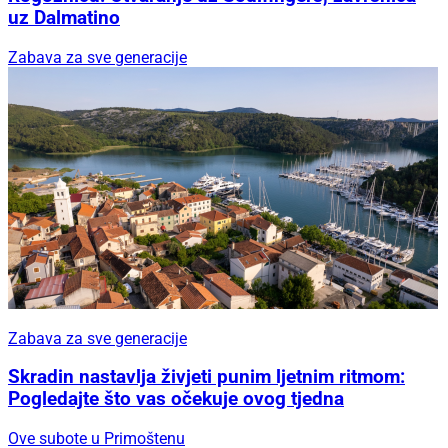
uz Dalmatino
Zabava za sve generacije
Zabava za sve generacije
Skradin nastavlja živjeti punim ljetnim ritmom:
Pogledajte što vas očekuje ovog tjedna
Ove subote u Primoštenu