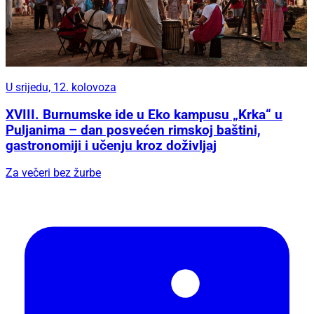
U srijedu, 12. kolovoza
XVIII. Burnumske ide u Eko kampusu „Krka“ u
Puljanima – dan posvećen rimskoj baštini,
gastronomiji i učenju kroz doživljaj
Za večeri bez žurbe