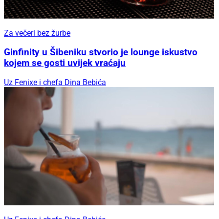
Za večeri bez žurbe
Ginfinity u Šibeniku stvorio je lounge iskustvo
kojem se gosti uvijek vraćaju
Uz Fenixe i chefa Dina Bebića