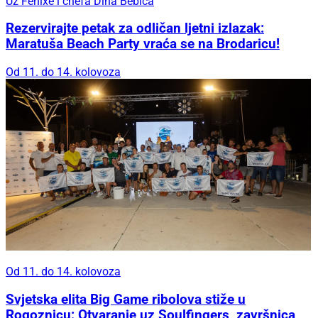
Uz Fenixe i chefa Dina Bebića
Rezervirajte petak za odličan ljetni izlazak:
Maratuša Beach Party vraća se na Brodaricu!
Od 11. do 14. kolovoza
Od 11. do 14. kolovoza
Svjetska elita Big Game ribolova stiže u
Rogoznicu: Otvaranje uz Soulfingers, završnica