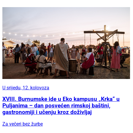
U srijedu, 12. kolovoza
XVIII. Burnumske ide u Eko kampusu „Krka“ u
Puljanima – dan posvećen rimskoj baštini,
gastronomiji i učenju kroz doživljaj
Za večeri bez žurbe