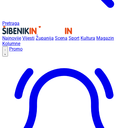
Pretraga
Najnovije
Vijesti
Županija
Scena
Sport
Kultura
Magazin
Kolumne
Promo