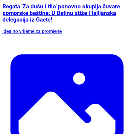
Regata 'Za dušu i tilo' ponovno okuplja čuvare
pomorske baštine: U Betinu stiže i talijanska
delegacija iz Gaete!
Idealno vrijeme za promjene