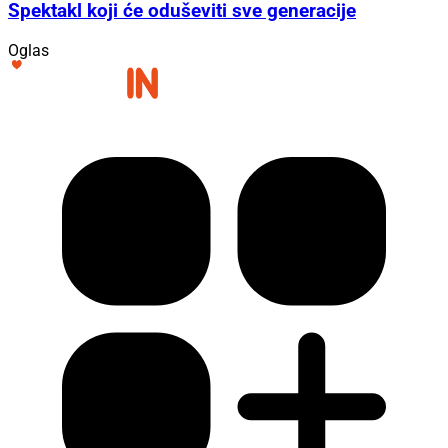
Spektakl koji će oduševiti sve generacije
Oglas