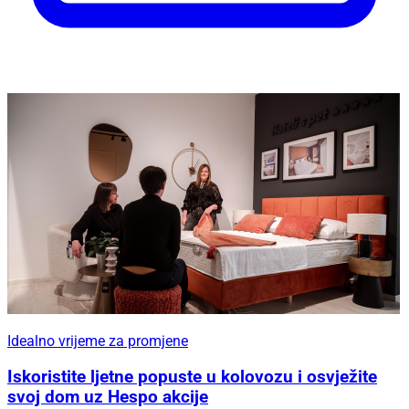
Idealno vrijeme za promjene
Iskoristite ljetne popuste u kolovozu i osvježite
svoj dom uz Hespo akcije