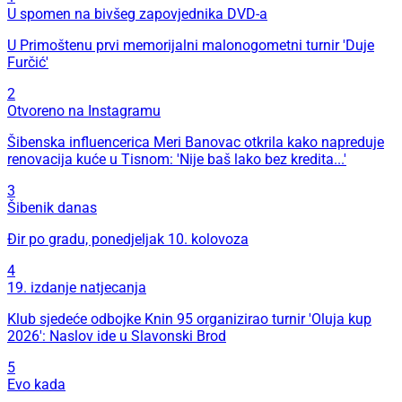
U spomen na bivšeg zapovjednika DVD-a
U Primoštenu prvi memorijalni malonogometni turnir 'Duje
Furčić'
2
Otvoreno na Instagramu
Šibenska influencerica Meri Banovac otkrila kako napreduje
renovacija kuće u Tisnom: 'Nije baš lako bez kredita...'
3
Šibenik danas
Đir po gradu, ponedjeljak 10. kolovoza
4
19. izdanje natjecanja
Klub sjedeće odbojke Knin 95 organizirao turnir 'Oluja kup
2026': Naslov ide u Slavonski Brod
5
Evo kada