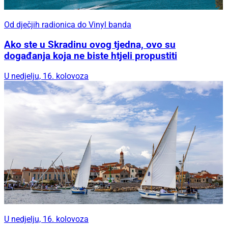
Od dječjih radionica do Vinyl banda
Ako ste u Skradinu ovog tjedna, ovo su
događanja koja ne biste htjeli propustiti
U nedjelju, 16. kolovoza
U nedjelju, 16. kolovoza