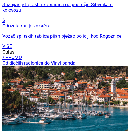
Suzbijanje tigrastih komaraca na području Šibenika u
kolovozu
6
Oduzeta mu je vozačka
Vozač splitskih tablica pijan bježao policiji kod Rogoznice
VIŠE
Oglas
/ PROMO
Od dječjih radionica do Vinyl banda