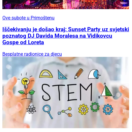
Ove subote u Primoštenu
Iščekivanju je došao kraj: Sunset Party uz svjetski
poznatog DJ Davida Moralesa na Vidikovcu
Gospe od Loreta
Besplatne radionice za djecu