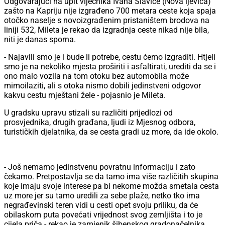
Odgovarajući na upit vijećnika Ivana Slavice (Nova ljevica)
zašto na Kapriju nije izgrađeno 700 metara ceste koja spaja
otočko naselje s novoizgrađenim pristaništem brodova na
liniji 532, Mileta je rekao da izgradnja ceste nikad nije bila,
niti je danas sporna.
- Najavili smo je i bude li potrebe, cestu ćemo izgraditi. Htjeli
smo je na nekoliko mjesta proširiti i asfaltirati, urediti da se i
ono malo vozila na tom otoku bez automobila može
mimoilaziti, ali s otoka nismo dobili jedinstveni odgovor
kakvu cestu mještani žele - pojasnio je Mileta.
U gradsku upravu stizali su različiti prijedlozi od
prosvjednika, drugih građana, ljudi iz Mjesnog odbora,
turističkih djelatnika, da se cesta gradi uz more, da ide okolo.
- Još nemamo jedinstvenu povratnu informaciju i zato
čekamo. Pretpostavlja se da tamo ima više različitih skupina
koje imaju svoje interese pa bi nekome možda smetala cesta
uz more jer su tamo uredili za sebe plaže, netko tko ima
negrađevinski teren vidi u cesti opet svoju priliku, da će
obilaskom puta povećati vrijednost svog zemljišta i to je
cijela priča - rekao je zamjenik šibenskog gradonačelnika