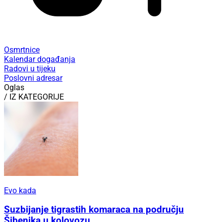
Osmrtnice
Kalendar događanja
Radovi u tijeku
Poslovni adresar
Oglas
/ IZ KATEGORIJE
Evo kada
Suzbijanje tigrastih komaraca na području
Šibenika u kolovozu