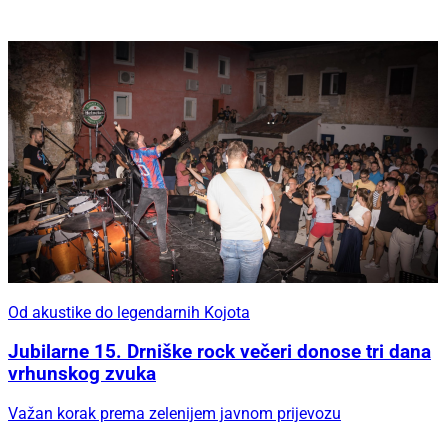
Od akustike do legendarnih Kojota
Jubilarne 15. Drniške rock večeri donose tri dana
vrhunskog zvuka
Važan korak prema zelenijem javnom prijevozu