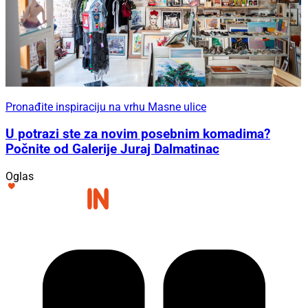
Pronađite inspiraciju na vrhu Masne ulice
U potrazi ste za novim posebnim komadima?
Počnite od Galerije Juraj Dalmatinac
Oglas