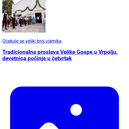
Očekuje se veliki broj vjernika
Tradicionalna proslava Velike Gospe u Vrpolju,
devetnica počinje u četvrtak