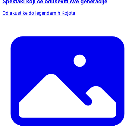
Spektakl koji će oduševiti sve generacije
Od akustike do legendarnih Kojota