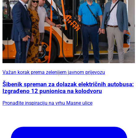
Važan korak prema zelenijem javnom prijevozu
Šibenik spreman za dolazak električnih autobusa:
Izgrađeno 12 punionica na kolodvoru
Pronađite inspiraciju na vrhu Masne ulice