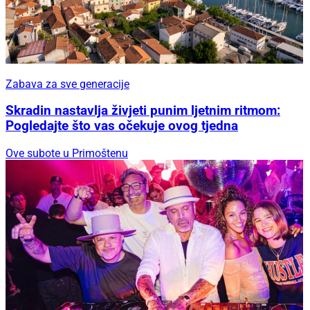
Zabava za sve generacije
Skradin nastavlja živjeti punim ljetnim ritmom:
Pogledajte što vas očekuje ovog tjedna
Ove subote u Primoštenu