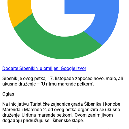
Dodajte ŠibenikIN u omiljeni Google izvor
Šibenik
je
ovog petka, 17. listopada započ
eo
novo, malo, ali
ukusno druženje – 'U ritmu marende petkom'.
Oglas
Na inicijativu Turističke zajednice grada Šibenika i konobe
Marenda i Marenda 2, od ovog petka organizira se ukusno
druženje
'U ritmu marende petkom'
. Ovom zanimljivom
događaju pridružuju se i šibenske klape.