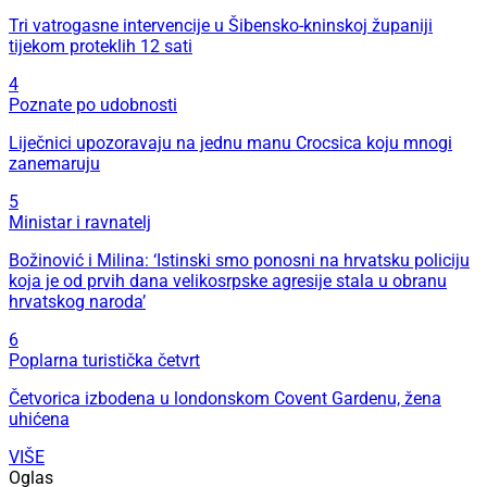
Tri vatrogasne intervencije u Šibensko-kninskoj županiji
tijekom proteklih 12 sati
4
Poznate po udobnosti
Liječnici upozoravaju na jednu manu Crocsica koju mnogi
zanemaruju
5
Ministar i ravnatelj
Božinović i Milina: ‘Istinski smo ponosni na hrvatsku policiju
koja je od prvih dana velikosrpske agresije stala u obranu
hrvatskog naroda’
6
Poplarna turistička četvrt
Četvorica izbodena u londonskom Covent Gardenu, žena
uhićena
VIŠE
Oglas