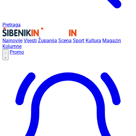
Pretraga
Najnovije
Vijesti
Županija
Scena
Sport
Kultura
Magazin
Kolumne
Promo