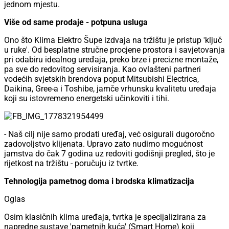
jednom mjestu.
Više od same prodaje - potpuna usluga
Ono što Klima Elektro Šupe izdvaja na tržištu je pristup 'ključ
u ruke'. Od besplatne stručne procjene prostora i savjetovanja
pri odabiru idealnog uređaja, preko brze i precizne montaže,
pa sve do redovitog servisiranja. Kao ovlašteni partneri
vodećih svjetskih brendova poput Mitsubishi Electrica,
Daikina, Gree-a i Toshibe, jamče vrhunsku kvalitetu uređaja
koji su istovremeno energetski učinkoviti i tihi.
- Naš cilj nije samo prodati uređaj, već osigurali dugoročno
zadovoljstvo klijenata. Upravo zato nudimo mogućnost
jamstva do čak 7 godina uz redoviti godišnji pregled, što je
rijetkost na tržištu - poručuju iz tvrtke.
Tehnologija pametnog doma i brodska klimatizacija
Oglas
Osim klasičnih klima uređaja, tvrtka je specijalizirana za
napredne sustave 'pametnih kuća' (Smart Home) koji