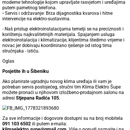
moderne tehnologije kojom upravljate rasvjetom i uređajima
putem pametnog telefona.
• Servis i održavanje: Brza dijagnostika kvarova i hitne
intervencije na elektro-sustavima.
- Naš pristup elektroinstalacijama temelji se na preciznosti i
korištenju najkvalitetnijih materijala. Spajanjem usluga
elektroinstalacija i klimatizacije, klijentima štedimo vrijeme i
novac jer dobivaju koordinirano rješenje od istog tima
stručnjaka - ističu.
Oglas
Posjetite ih u Šibeniku
Ako planirate ugradnju novog klima uređaja ili vam je
potreban servis postojećeg, stručni tim Klima Elektro Šupe
možete pronaći u njihovom izložbeno-prodajnom salonu na
adresi
Stjepana Radića 105
.
Za sve informacije i dogovore dostupni su na broj mobitela
091 103 6502
ili putem e-maila:
klimaelektro.supe@gmail.com
. Više o ponudi saznajte i na