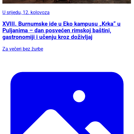
U srijedu, 12. kolovoza
XVIII. Burnumske ide u Eko kampusu „Krka“ u
Puljanima – dan posvećen rimskoj baštini,
gastronomiji i učenju kroz doživljaj
Za večeri bez žurbe