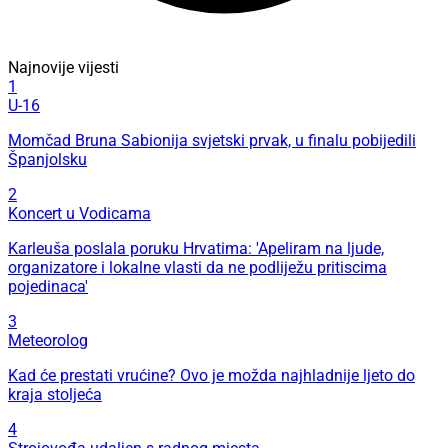
Najnovije vijesti
1
U-16
Momčad Bruna Sabionija svjetski prvak, u finalu pobijedili
Španjolsku
2
Koncert u Vodicama
Karleuša poslala poruku Hrvatima: 'Apeliram na ljude,
organizatore i lokalne vlasti da ne podliježu pritiscima
pojedinaca'
3
Meteorolog
Kad će prestati vrućine? Ovo je možda najhladnije ljeto do
kraja stoljeća
4