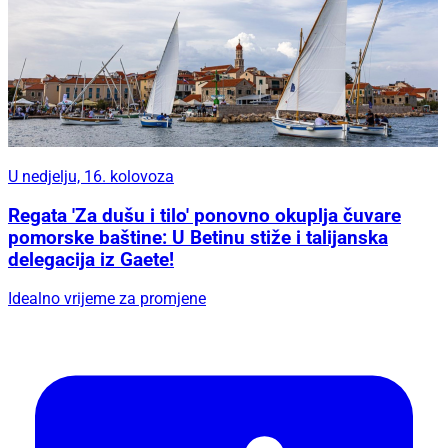
U nedjelju, 16. kolovoza
Regata 'Za dušu i tilo' ponovno okuplja čuvare
pomorske baštine: U Betinu stiže i talijanska
delegacija iz Gaete!
Idealno vrijeme za promjene