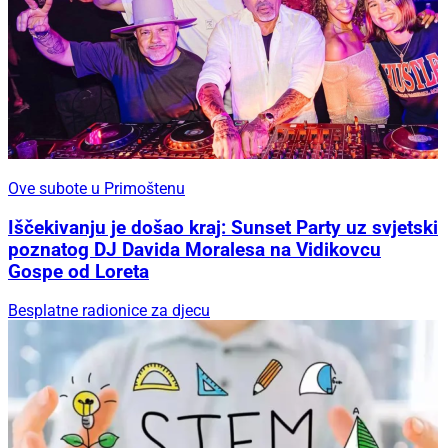
Ove subote u Primoštenu
Iščekivanju je došao kraj: Sunset Party uz svjetski
poznatog DJ Davida Moralesa na Vidikovcu
Gospe od Loreta
Besplatne radionice za djecu