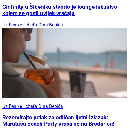
Ginfinity u Šibeniku stvorio je lounge iskustvo
kojem se gosti uvijek vraćaju
Uz Fenixe i chefa Dina Bebića
Uz Fenixe i chefa Dina Bebića
Rezervirajte petak za odličan ljetni izlazak:
Maratuša Beach Party vraća se na Brodaricu!