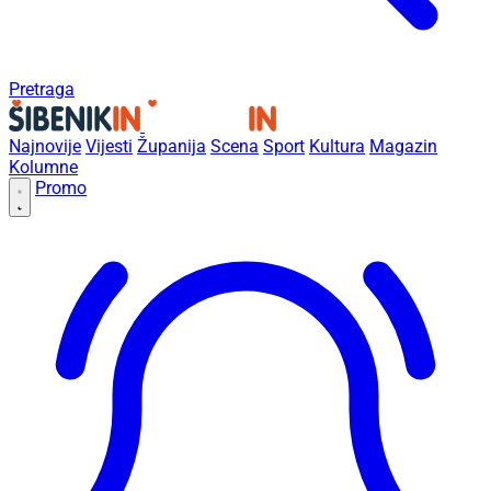
Pretraga
Najnovije
Vijesti
Županija
Scena
Sport
Kultura
Magazin
Kolumne
Promo