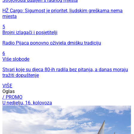
Strojovođa udaljen s radnog mjesta
HŽ Cargo: Sigurnost je prioritet, ljudskim greškama nema
mjesta
5
Brojni izlagači i posjetitelji
Radio Pijaca ponovno oživjela drnišku tradiciju
6
Više slobode
Stvari koje su djeca 80-ih radila bez pitanja, a danas moraju
tražiti dopuštenje
VIŠE
Oglas
/ PROMO
U nedjelju, 16. kolovoza