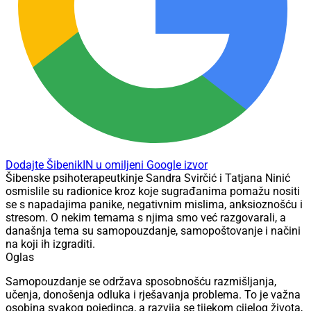
Dodajte ŠibenikIN u omiljeni Google izvor
Šibenske psihoterapeutkinje Sandra Svirčić i Tatjana Ninić
osmislile su radionice kroz koje sugrađanima pomažu nositi
se s napadajima panike, negativnim mislima, anksioznošću i
stresom. O nekim temama s njima smo već razgovarali, a
današnja tema su samopouzdanje, samopoštovanje i načini
na koji ih izgraditi.
Oglas
Samopouzdanje se održava sposobnošću razmišljanja,
učenja, donošenja odluka i rješavanja problema. To je važna
osobina svakog pojedinca, a razvija se tijekom cijelog života,