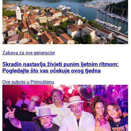
Zabava za sve generacije
Skradin nastavlja živjeti punim ljetnim ritmom:
Pogledajte što vas očekuje ovog tjedna
Ove subote u Primoštenu