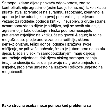
Samopouzdano dijete prihvaća odgovornost, zna se
kontrolirati, nije agresivno (osim kad je to nužno), lako sklapa
prijateljstva, spremno je na suradnju, radoznalo, kreativno je,
uporno je i ne odustaje na prvoj prepreci, nije pretjerano
vezano za roditelje, podnosi kritiku i neuspjeh. S druge strane,
nesamopouzdano dijete je stidljivo, boji se novih situacija,
agresivno je, lako odustaje i teško podnosi neuspjeh,
pretjerano osjetljivo na kritiku, često govori &lsquo;Ja to ne
mogu&rsquo;, pretjerano vezano za roditelje, sklono
perfekcionizmu, teško donosi odluke i izražava svoje
mišljenje, ne prihvaća pohvale, često je ljubomorno na ostalu
djecu. Djeca s visokim samopouzdanjem imaju osjećaj
unutrašnje vrijednosti dok djeca niskog samopouzdanja
imaju tendenciju da se usmjeravaju na greške umjesto na
uspjehe, probleme umjesto na izazove i teškoće umjesto na
mogućnosti.
Kako stručna osoba može pomoći kod problema sa