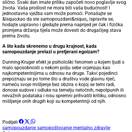
slično. Svaki dan imate priliku započeti novo poglavlje svog
života. Vaša prošlost ne mora biti vaša budućnost! I
jednostavna vježba vam može pomoći. Ponašajte se
&lsquo;kao da ste samopouzdani&rsquo;, ispravite se,
hodajte uspravno i gledajte prema naprijed jer čak i fizička
promjena držanja tijela može dovesti do drugačijeg stava
prema životu.
A što kada skrenemo u drugu krajnost, kada
samopouzdanje prelazi u pretjerani egoizam?
Dunning-Kruger efekt je psihološki fenomen u kojem ljudi s
malo sposobnosti u nekom polju sebe ocjenjuju kao
najkompetentnijima u odnosu na druge. Takvi pojedinci
prepoznaju se po tome što u društvu vode glavnu riječ,
nameću svoje mišljenje bez obzira o kojoj se temi radi,
donose sudove i odluke na temelju netočnih, nepotpunih ili
nevažnih podataka i nisu spremni prihvatiti kritiku, odnosno
mišljenje onih drugih koji su kompetentniji od njih.
Podijeli
samopouzdanje
samopoštovanje
mentalno zdravlje