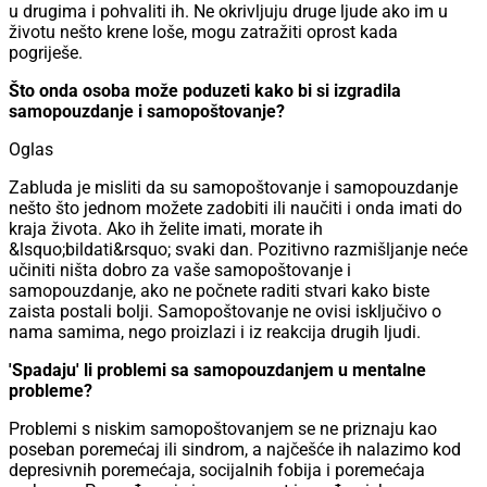
u drugima i pohvaliti ih. Ne okrivljuju druge ljude ako im u
životu nešto krene loše, mogu zatražiti oprost kada
pogriješe.
Što onda osoba može poduzeti kako bi si izgradila
samopouzdanje i samopoštovanje?
Oglas
Zabluda je misliti da su samopoštovanje i samopouzdanje
nešto što jednom možete zadobiti ili naučiti i onda imati do
kraja života. Ako ih želite imati, morate ih
&lsquo;bildati&rsquo; svaki dan. Pozitivno razmišljanje neće
učiniti ništa dobro za vaše samopoštovanje i
samopouzdanje, ako ne počnete raditi stvari kako biste
zaista postali bolji. Samopoštovanje ne ovisi isključivo o
nama samima, nego proizlazi i iz reakcija drugih ljudi.
'Spadaju' li problemi sa samopouzdanjem u mentalne
probleme?
Problemi s niskim samopoštovanjem se ne priznaju kao
poseban poremećaj ili sindrom, a najčešće ih nalazimo kod
depresivnih poremećaja, socijalnih fobija i poremećaja