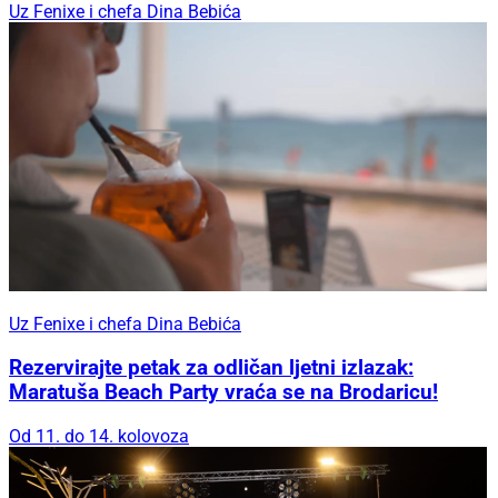
Uz Fenixe i chefa Dina Bebića
Uz Fenixe i chefa Dina Bebića
Rezervirajte petak za odličan ljetni izlazak:
Maratuša Beach Party vraća se na Brodaricu!
Od 11. do 14. kolovoza