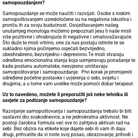
samopouzdanjem?
Samopouzdanje se može naučiti i razvijati. Osobe s niskim
samopoštovanjem usredotočene su na negativna iskustva i
proriču ih za svoju budućnost. Osvještavanjem našeg
unutarnjeg monologa možemo prepoznati jesu li naše misli
više pozitivne i ohrabrujuće ili negativne i omalovažavajuće.
Što duže te misli vrtimo, one za nas postaju istinite te se
sukladno njima počinjemo osjećati bezvrijedno,
obeshrabreno, bezvrijedno i depresivno.Te misli stvaraju
određena emocionalna stanja koja usmjeravaju ponašanje te
kada postanu automatske, nesvjesno uništavaju
samopoštovanje i samopouzdanje. Prvi korak je promijeniti
određene početne postavke i uvjerenja o sebi, svijetu i
drugima, a u tome vam uvelike može pomoći dobar terapeut.
Uz to navedeno, možete li preporučiti još neke tehnika ili
savjete za podizanje samopouzdanje?
Razvijanje samopoštovanja i samopouzdanja trebalo bi biti
sastavni dio svakodnevice, a ne jednokratna aktivnost. Ne
postoji čarobna formula već sve to zahtjeva aktivan rad na
sebi. Bez obzira na etikete koje dajete sebi ili vam ih daju
drugi, prihvatite da vi niste svoj posao, obrazovanje, prihodi i