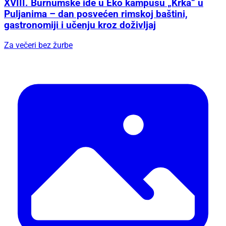
XVIII. Burnumske ide u Eko kampusu „Krka“ u
Puljanima – dan posvećen rimskoj baštini,
gastronomiji i učenju kroz doživljaj
Za večeri bez žurbe