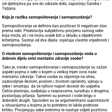
od djetinjstva pa sve do odrasle dobi, započinju Sandra i
Tatjana.
Koja je razlika samopoštovanja i samopouzdanja?
Samopoštovanje se definira kao pozitivan ili negativan stav
prema sebi. Predstavlja subjektivnu procjenu samog sebe
koja može, ali i ne mora uvijek biti u skladu s objektivnim
kriterijima. Sastoji od dva dijela: osjećaja vlastite vrijednosti i
samopouzdanja.
O visokom samopoštovanju i samopouzdanju onda u
dobrom dijelu ovisi mentalno zdravlje osobe?
Tako je, visoko samopoštovanje i samopouzdanje su važan
aspekt pojma o sebi o kojem u velikoj mjeri ovisi naše
mentalno zdravlje. Takve osobe su otpornije na stres,
zadovoljnije školom, poslom i životom općenito, vjeruju u
sebe i smatraju da će njihovi napori dovesti do uspjeha.
Češće planiraju, sudjeluju u raspravama, surađuju s drugima,
postavljaju pitanja. Spremni su pomoći i vode brigu o
dobrobiti drugih. Sposobni su se argumentirano suprotstaviti
u situacijama u kojima je to potrebno te lakše podnose
kritiku. Procjenjuju sebe sretnima te nastoje vidjeti pozitivno