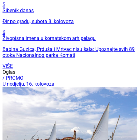
5
Šibenik danas
Đir po gradu, subota 8. kolovoza
6
Živopisna imena u kornatskom arhipelagu
Babina Guzica, Prduša i Mrtvac nisu šala: Upoznajte svih 89
otoka Nacionalnog parka Kornati
VIŠE
Oglas
/ PROMO
U nedjelju, 16. kolovoza