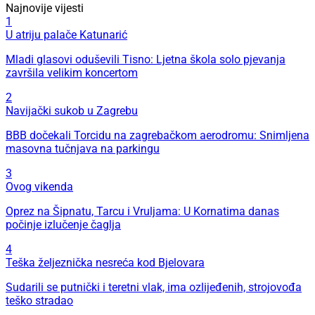
Najnovije vijesti
1
U atriju palače Katunarić
Mladi glasovi oduševili Tisno: Ljetna škola solo pjevanja
završila velikim koncertom
2
Navijački sukob u Zagrebu
BBB dočekali Torcidu na zagrebačkom aerodromu: Snimljena
masovna tučnjava na parkingu
3
Ovog vikenda
Oprez na Šipnatu, Tarcu i Vruljama: U Kornatima danas
počinje izlučenje čaglja
4
Teška željeznička nesreća kod Bjelovara
Sudarili se putnički i teretni vlak, ima ozlijeđenih, strojovođa
teško stradao