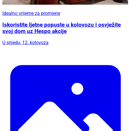
Idealno vrijeme za promjene
Iskoristite ljetne popuste u kolovozu i osvježite
svoj dom uz Hespo akcije
U srijedu, 12. kolovoza