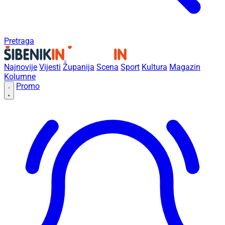
Pretraga
Najnovije
Vijesti
Županija
Scena
Sport
Kultura
Magazin
Kolumne
Promo