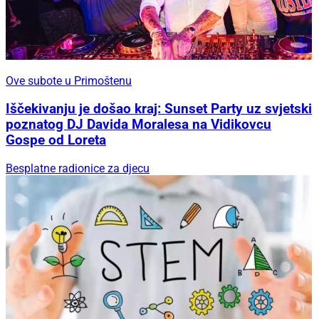
Ove subote u Primoštenu
Iščekivanju je došao kraj: Sunset Party uz svjetski
poznatog DJ Davida Moralesa na Vidikovcu
Gospe od Loreta
Besplatne radionice za djecu