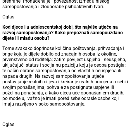
prehrane. Pronađena je i povezanost između niskog
samopoštovanja i zlouporabe psihoaktivnih tvari.
Oglas
Kod djece i u adolescentskoj dobi, što najviše utječe na
razvoj samopoštovanja? Kako prepoznati samopouzdano
dijete ili mladu osobu?
Tome svakako doprinose količina poštovanja, prihvaćanja i
brige koju je dijete dobilo od značajnih osoba iz okoline,
prvenstveno od roditelja; zatim povijest uspjeha i neuspjeha,
uključujući status i socijalnu poziciju koju je osoba postigla;
te način obrane samopoštovanja od vlastitih neuspjeha ili
napada drugih. Na razvoj samopoštovanja utječe
postavljanje realnih ciljeva i kreiranje realnih procjena o sebi i
svojim ponašanjima, pohvale za postignute uspjehe ili
poželjna ponašanja, a kako djeca uče oponašanjem drugih,
po modelu, važno je imati pored sebe odrasle osobe koji
imaju razvijeno visoko samopoštovanje.
Oglas