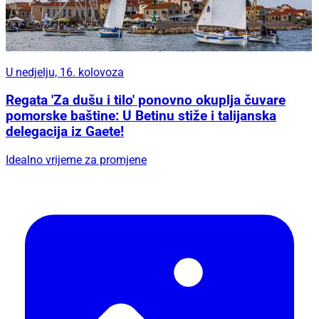
U nedjelju, 16. kolovoza
Regata 'Za dušu i tilo' ponovno okuplja čuvare
pomorske baštine: U Betinu stiže i talijanska
delegacija iz Gaete!
Idealno vrijeme za promjene