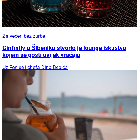
Za večeri bez žurbe
Ginfinity u Šibeniku stvorio je lounge iskustvo
kojem se gosti uvijek vraćaju
Uz Fenixe i chefa Dina Bebića