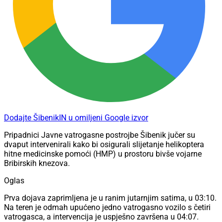
Dodajte ŠibenikIN u omiljeni Google izvor
Pripadnici Javne vatrogasne postrojbe Šibenik jučer su
dvaput intervenirali kako bi osigurali slijetanje helikoptera
hitne medicinske pomoći (HMP) u prostoru bivše vojarne
Bribirskih knezova.
Oglas
Prva dojava zaprimljena je u ranim jutarnjim satima, u 03:10.
Na teren je odmah upućeno jedno vatrogasno vozilo s četiri
vatrogasca, a intervencija je uspješno završena u 04:07.