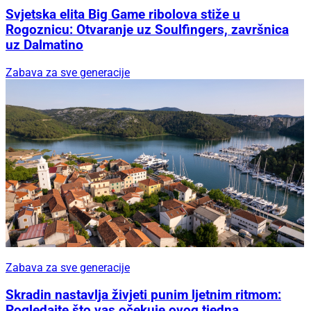
Svjetska elita Big Game ribolova stiže u
Rogoznicu: Otvaranje uz Soulfingers, završnica
uz Dalmatino
Zabava za sve generacije
Zabava za sve generacije
Skradin nastavlja živjeti punim ljetnim ritmom:
Pogledajte što vas očekuje ovog tjedna