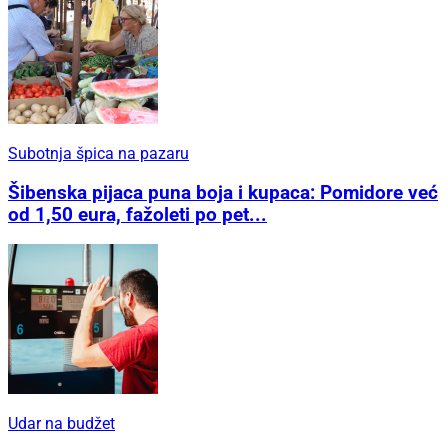
Subotnja špica na pazaru
Šibenska pijaca puna boja i kupaca: Pomidore već
od 1,50 eura, fažoleti po pet...
Udar na budžet