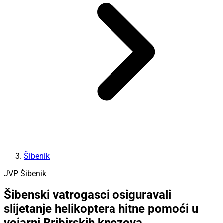
Šibenik
JVP Šibenik
Šibenski vatrogasci osiguravali
slijetanje helikoptera hitne pomoći u
vojarni Bribirskih knezova