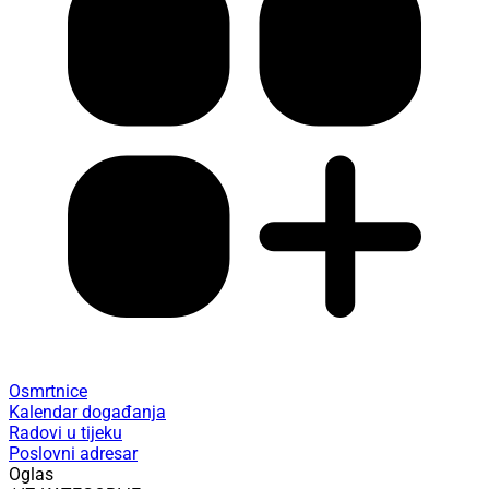
Osmrtnice
Kalendar događanja
Radovi u tijeku
Poslovni adresar
Oglas