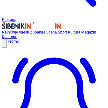
Pretraga
Najnovije
Vijesti
Županija
Scena
Sport
Kultura
Magazin
Kolumne
Promo