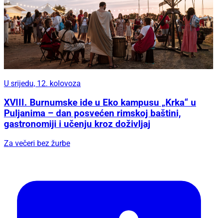
U srijedu, 12. kolovoza
XVIII. Burnumske ide u Eko kampusu „Krka“ u
Puljanima – dan posvećen rimskoj baštini,
gastronomiji i učenju kroz doživljaj
Za večeri bez žurbe