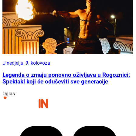
U nedjelju, 9. kolovoza
Legenda o zmaju ponovno oživljava u Rogoznici:
Spektakl koji će oduševiti sve generacije
Oglas