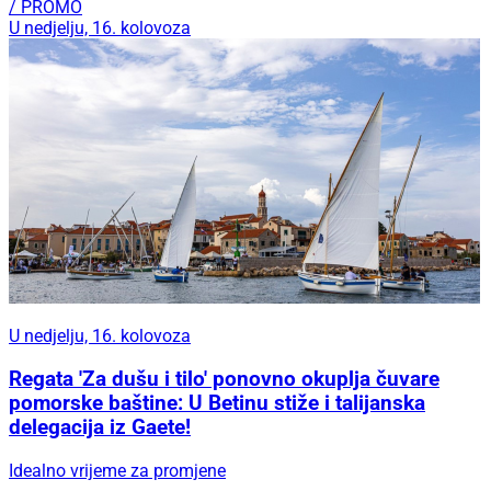
/ PROMO
U nedjelju, 16. kolovoza
U nedjelju, 16. kolovoza
Regata 'Za dušu i tilo' ponovno okuplja čuvare
pomorske baštine: U Betinu stiže i talijanska
delegacija iz Gaete!
Idealno vrijeme za promjene