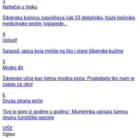
3
Natječaj u tijeku
Šibenska bolnica zapošljava čak 53 djelatnika, traže liječnike,
medicinske sestre, logopede...
4
Uslast!
Sataraš, spiza koja miriše na lito i stare šibenske kužine
5
Modni đir
Šibenske ulice kao ljetna modna pista: Pogledajte tko nam je
zapeo za oko!
6
Druga strana priče
'Sve je gore iz godine u godinu': Murterinka opisala tamnu
stranu turističke sezone
VIŠE
Oglas