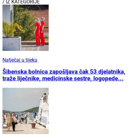
/ IZ KATEGORIJE
Natječaj u tijeku
Šibenska bolnica zapošljava čak 53 djelatnika,
traže liječnike, medicinske sestre, logopede...