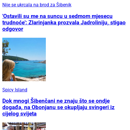
Nije se ukrcala na brod za Šibenik
'Ostavili su me na suncu u sedmom mjesecu
trudnoće': Zlarinjanka prozvala Jadroliniju, stigao
odgovor
Spicy Island
Dok mnogi Šibenčani ne znaju što se ondje
događa, na Obonjanu se okupljaju svingeri iz
cijelog svijeta