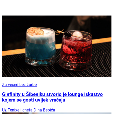
Za večeri bez žurbe
Ginfinity u Šibeniku stvorio je lounge iskustvo
kojem se gosti uvijek vraćaju
Uz Fenixe i chefa Dina Bebića