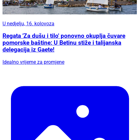
U nedjelju, 16. kolovoza
Regata 'Za dušu i tilo' ponovno okuplja čuvare
pomorske baštine: U Betinu stiže i talijanska
delegacija iz Gaete!
Idealno vrijeme za promjene