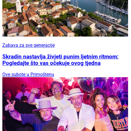
Zabava za sve generacije
Skradin nastavlja živjeti punim ljetnim ritmom:
Pogledajte što vas očekuje ovog tjedna
Ove subote u Primoštenu