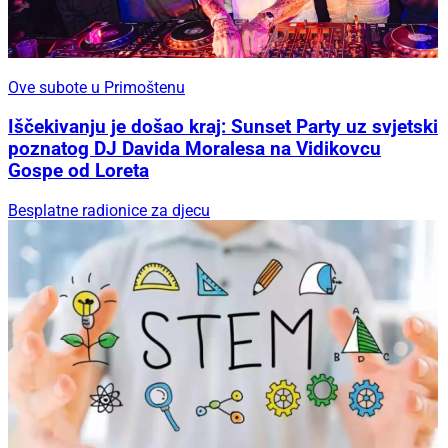
Ove subote u Primoštenu
Iščekivanju je došao kraj: Sunset Party uz svjetski
poznatog DJ Davida Moralesa na Vidikovcu
Gospe od Loreta
Besplatne radionice za djecu