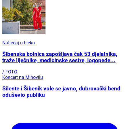
Natječaj u tijeku
Šibenska bolnica zapošljava čak 53 djelatnika,
traže liječnike, medicinske sestre, logopede...
/ FOTO
Koncert na Mihovilu
Silente i Šibenik vole se javno, dubrovački bend
oduševio publiku