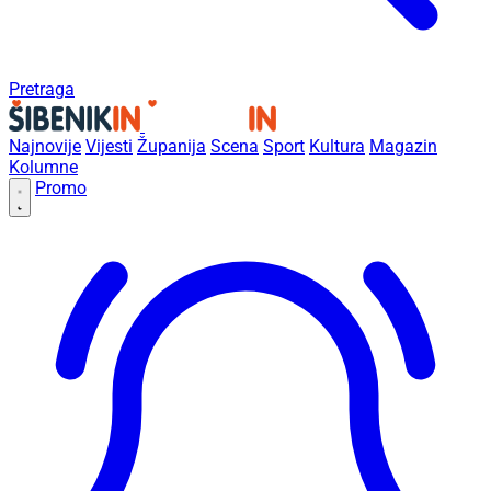
Pretraga
Najnovije
Vijesti
Županija
Scena
Sport
Kultura
Magazin
Kolumne
Promo