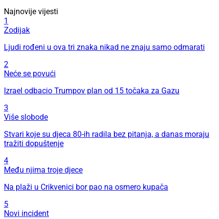
Najnovije vijesti
1
Zodijak
Ljudi rođeni u ova tri znaka nikad ne znaju samo odmarati
2
Neće se povući
Izrael odbacio Trumpov plan od 15 točaka za Gazu
3
Više slobode
Stvari koje su djeca 80-ih radila bez pitanja, a danas moraju
tražiti dopuštenje
4
Među njima troje djece
Na plaži u Crikvenici bor pao na osmero kupača
5
Novi incident