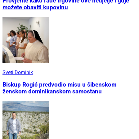
Provjerite kako rade trgovine ove nedjelje i gdje
možete obaviti kupovinu
Sveti Dominik
Biskup Rogić predvodio misu u šibenskom
ženskom dominikanskom samostanu