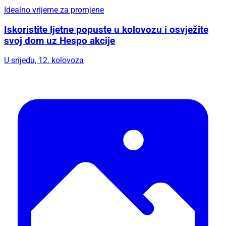
Idealno vrijeme za promjene
Iskoristite ljetne popuste u kolovozu i osvježite
svoj dom uz Hespo akcije
U srijedu, 12. kolovoza