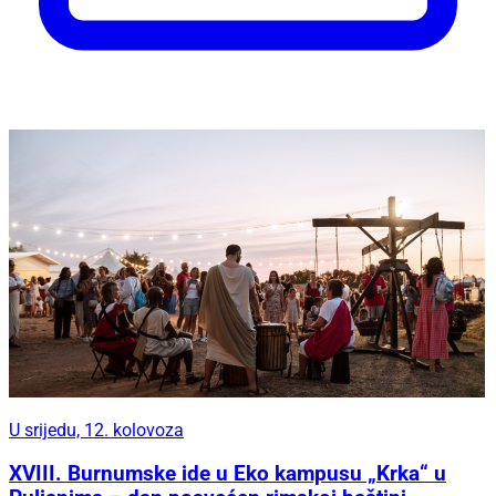
U srijedu, 12. kolovoza
XVIII. Burnumske ide u Eko kampusu „Krka“ u