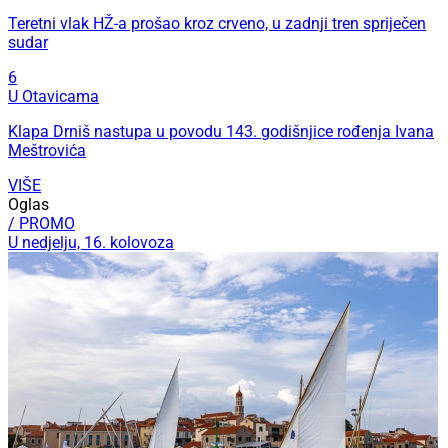
Teretni vlak HŽ-a prošao kroz crveno, u zadnji tren spriječen
sudar
6
U Otavicama
Klapa Drniš nastupa u povodu 143. godišnjice rođenja Ivana
Meštrovića
VIŠE
Oglas
/ PROMO
U nedjelju, 16. kolovoza