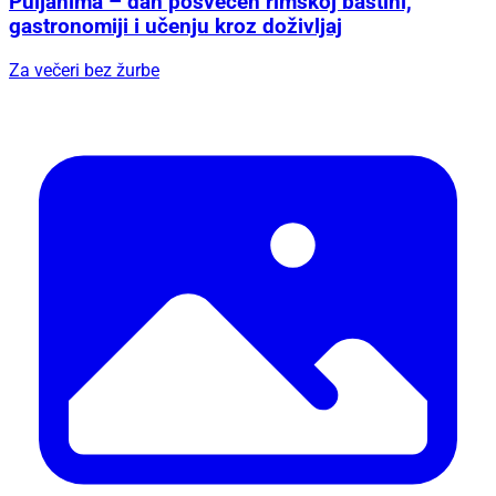
Puljanima – dan posvećen rimskoj baštini,
gastronomiji i učenju kroz doživljaj
Za večeri bez žurbe