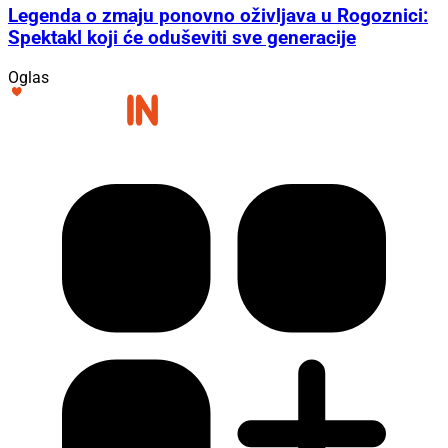
Legenda o zmaju ponovno oživljava u Rogoznici:
Spektakl koji će oduševiti sve generacije
Oglas