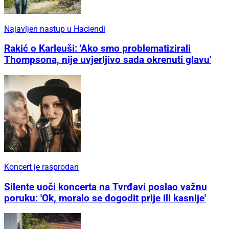
Najavljen nastup u Haciendi
Rakić o Karleuši: 'Ako smo problematizirali
Thompsona, nije uvjerljivo sada okrenuti glavu'
Koncert je rasprodan
Silente uoči koncerta na Tvrđavi poslao važnu
poruku: 'Ok, moralo se dogodit prije ili kasnije'