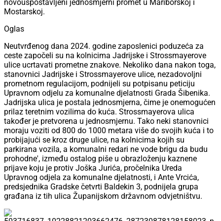
novouspostavljeni jednosmjerni promet u Mariborskoj i
Mostarskoj.
Oglas
Neutvrđenog dana 2024. godine zaposlenici poduzeća za
ceste započeli su na kolnicima Jadrijske i Strossmayerove
ulice ucrtavati prometne znakove. Nekoliko dana nakon toga,
stanovnici Jadrijske i Strossmayerove ulice, nezadovoljni
prometnom regulacijom, podnijeli su potpisanu peticiju
Upravnom odjelu za komunalne djelatnosti Grada Šibenika.
Jadrijska ulica je postala jednosmjerna, čime je onemogućen
prilaz teretnim vozilima do kuća. Strossmayerova ulica
također je pretvorena u jednosmjernu. Tako neki stanovnici
moraju voziti od 800 do 1000 metara više do svojih kuća i to
probijajući se kroz druge ulice, na kolnicima kojih su
parkirana vozila, a komunalni redari ne vode brigu da budu
prohodne', između ostalog piše u obrazloženju kaznene
prijave koju je protiv Joška Jurića, pročelnika Ureda
Upravnog odjela za komunalne djelatnosti, i Ante Vrcića,
predsjednika Gradske četvrti Baldekin 3, podnijela grupa
građana iz tih ulica Županijskom državnom odvjetništvu.