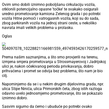
Ovim smo dobili iznimno poboljšanu cirkulaciju vozila,
otklonili potencijalno opasne 'točke' te svakako osigurali
uredno prometovanje kamiona Zelenog grada i po potrebi
vozila Hitne pomoći i vatrogasnih vozila, koji su do sada,
zbog parkiranih vozila na jednoj strani ceste, u nekoliko
navrata imali velikih problema u prolasku.
Oglas
Prema našim saznanjima, a što smo provjerili na terenu,
izmjena smjera prometovanja u Strossmayerovoj i Jadrijskoj
ulici je, nakon očekivanog perioda privikavanja, dobro
prihvaćena i promet se odvija bez problema, što nam je bio
cilj.
Napominjemo da se i u nekim drugim dijelovima grada, npr.
ulica Stipe Ninića, ulica Primorskih četa, zbog istih razloga
odavno uvelo jednosmjerno prometovanje, što se pokazalo
iznimno dobro.
Sasvim sigurno da ćemo i ubuduće po potrebi ovako