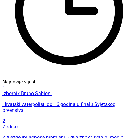
Najnovije vijesti
1
Izbornik Bruno Sabioni
Hrvatski vaterpolisti do 16 godina u finalu Svjetskog
prvenstva
2
Zodijak
Zvijezde im donose promjenu - dva znaka koja bi mogla