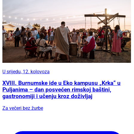
U srijedu, 12. kolovoza
XVIII. Burnumske ide u Eko kampusu „Krka“ u
Puljanima – dan posvećen rimskoj baštini,
gastronomiji i učenju kroz doživljaj
Za večeri bez žurbe