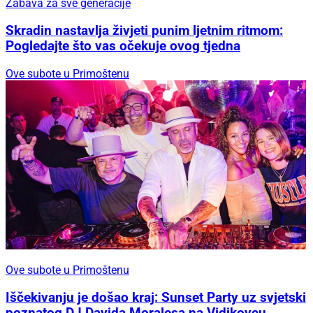
Zabava za sve generacije
Skradin nastavlja živjeti punim ljetnim ritmom:
Pogledajte što vas očekuje ovog tjedna
Ove subote u Primoštenu
Ove subote u Primoštenu
Iščekivanju je došao kraj: Sunset Party uz svjetski
poznatog DJ Davida Moralesa na Vidikovcu