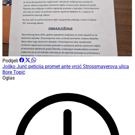
Podijeli
Joško Jurić
peticija
promet
ante vrcić
Strossmayerova ulica
Bore Topić
Oglas