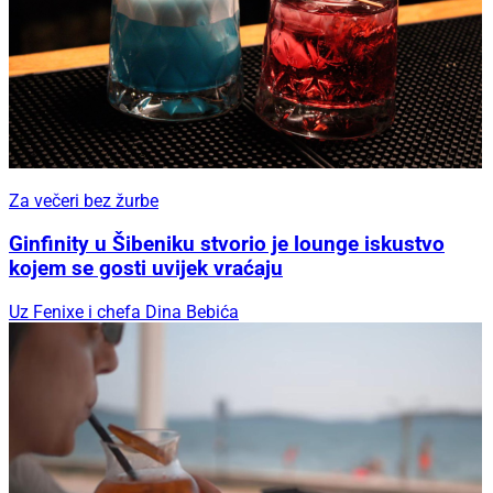
Za večeri bez žurbe
Ginfinity u Šibeniku stvorio je lounge iskustvo
kojem se gosti uvijek vraćaju
Uz Fenixe i chefa Dina Bebića