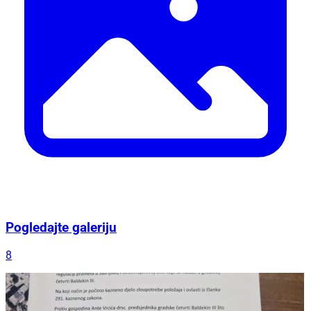
Pogledajte galeriju
8