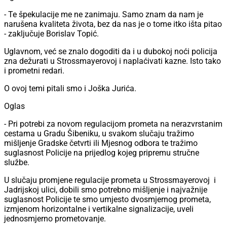
- Te špekulacije me ne zanimaju. Samo znam da nam je
narušena kvaliteta života, bez da nas je o tome itko išta pitao
- zaključuje Borislav Topić.
Uglavnom, već se znalo dogoditi da i u dubokoj noći policija
zna dežurati u Strossmayerovoj i naplaćivati kazne. Isto tako
i prometni redari.
O ovoj temi pitali smo i Joška Jurića.
Oglas
- Pri potrebi za novom regulacijom prometa na nerazvrstanim
cestama u Gradu Šibeniku, u svakom slučaju tražimo
mišljenje Gradske četvrti ili Mjesnog odbora te tražimo
suglasnost Policije na prijedlog kojeg pripremu stručne
službe.
U slučaju promjene regulacije prometa u Strossmayerovoj i
Jadrijskoj ulici, dobili smo potrebno mišljenje i najvažnije
suglasnost Policije te smo umjesto dvosmjernog prometa,
izmjenom horizontalne i vertikalne signalizacije, uveli
jednosmjerno prometovanje.