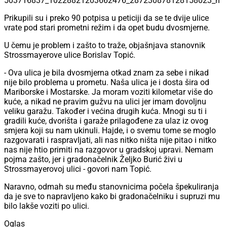
Prikupili su i preko 90 potpisa u peticiji da se te dvije ulice
vrate pod stari prometni režim i da opet budu dvosmjerne.
U čemu je problem i zašto to traže, objašnjava stanovnik
Strossmayerove ulice Borislav Topić.
- Ova ulica je bila dvosmjerna otkad znam za sebe i nikad
nije bilo problema u prometu. Naša ulica je i dosta šira od
Mariborske i Mostarske. Ja moram voziti kilometar više do
kuće, a nikad ne pravim gužvu na ulici jer imam dovoljnu
veliku garažu. Također i većina drugih kuća. Mnogi su ti i
gradili kuće, dvorišta i garaže prilagođene za ulaz iz ovog
smjera koji su nam ukinuli. Hajde, i o svemu tome se moglo
razgovarati i raspravljati, ali nas nitko ništa nije pitao i nitko
nas nije htio primiti na razgovor u gradskoj upravi. Nemam
pojma zašto, jer i gradonačelnik Željko Burić živi u
Strossmayerovoj ulici - govori nam Topić.
Naravno, odmah su među stanovnicima počela špekuliranja
da je sve to napravljeno kako bi gradonačelniku i supruzi mu
bilo lakše voziti po ulici.
Oglas