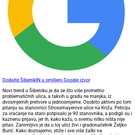
Dodajte ŠibenikIN u omiljeni Google izvor
Novi trend u Šibeniku je da se što više prometno
problematičnih ulica, a takvih u gradu ne manjka, iz
dvosmjernih pretvore u jednosmjerne. Osobito aktivni po tom
pitanju su stanovnici Strossmayerove ulice na Križu. Peticiju
za vraćanje na staro potpisalo je 90 stanovnika, a podigli su i
kaznenu prijavu, jer ih, kako kažu, o svemu nitko ništa nije
pitao. Zanimljivo je da u toj ulici živi i gradonačelnik Željko
Burić. Kako doznajemo, stiže i sve više žalbi na