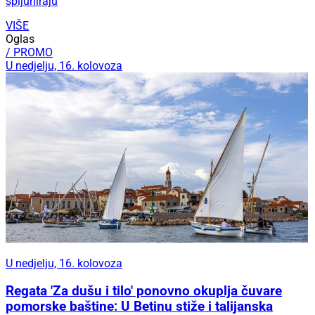
špijuniraju
VIŠE
Oglas
/ PROMO
U nedjelju, 16. kolovoza
U nedjelju, 16. kolovoza
Regata 'Za dušu i tilo' ponovno okuplja čuvare
pomorske baštine: U Betinu stiže i talijanska