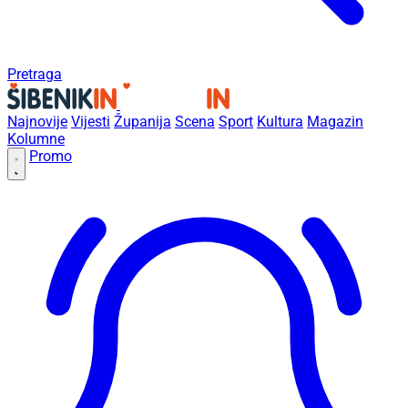
Pretraga
Najnovije
Vijesti
Županija
Scena
Sport
Kultura
Magazin
Kolumne
Promo