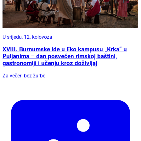
U srijedu, 12. kolovoza
XVIII. Burnumske ide u Eko kampusu „Krka“ u
Puljanima – dan posvećen rimskoj baštini,
gastronomiji i učenju kroz doživljaj
Za večeri bez žurbe