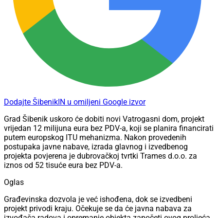
Dodajte ŠibenikIN u omiljeni Google izvor
Grad Šibenik uskoro će dobiti novi Vatrogasni dom, projekt
vrijedan 12 milijuna eura bez PDV-a, koji se planira financirati
putem europskog ITU mehanizma. Nakon provedenih
postupaka javne nabave, izrada glavnog i izvedbenog
projekta povjerena je dubrovačkoj tvrtki Trames d.o.o. za
iznos od 52 tisuće eura bez PDV-a.
Oglas
Građevinska dozvola je već ishođena, dok se izvedbeni
projekt privodi kraju. Očekuje se da će javna nabava za
izvođača radova i opremanje objekta započeti ovog proljeća.