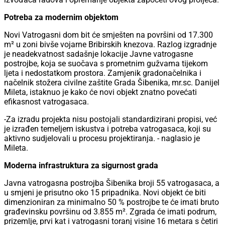
Potreba za modernim objektom
Novi Vatrogasni dom bit će smješten na površini od 17.300
m² u zoni bivše vojarne Bribirskih knezova. Razlog izgradnje
je neadekvatnost sadašnje lokacije Javne vatrogasne
postrojbe, koja se suočava s prometnim gužvama tijekom
ljeta i nedostatkom prostora. Zamjenik gradonačelnika i
načelnik stožera civilne zaštite Grada Šibenika, mr.sc. Danijel
Mileta, istaknuo je kako će novi objekt znatno povećati
efikasnost vatrogasaca.
-Za izradu projekta nisu postojali standardizirani propisi, već
je izrađen temeljem iskustva i potreba vatrogasaca, koji su
aktivno sudjelovali u procesu projektiranja. - naglasio je
Mileta.
Moderna infrastruktura za sigurnost grada
Javna vatrogasna postrojba Šibenika broji 55 vatrogasaca, a
u smjeni je prisutno oko 15 pripadnika. Novi objekt će biti
dimenzioniran za minimalno 50 % postrojbe te će imati bruto
građevinsku površinu od 3.855 m². Zgrada će imati podrum,
prizemlje, prvi kat i vatrogasni toranj visine 16 metara s četiri