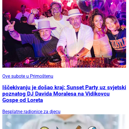
Ove subote u Primoštenu
Iščekivanju je došao kraj: Sunset Party uz svjetski
poznatog DJ Davida Moralesa na Vidikovcu
Gospe od Loreta
Besplatne radionice za djecu