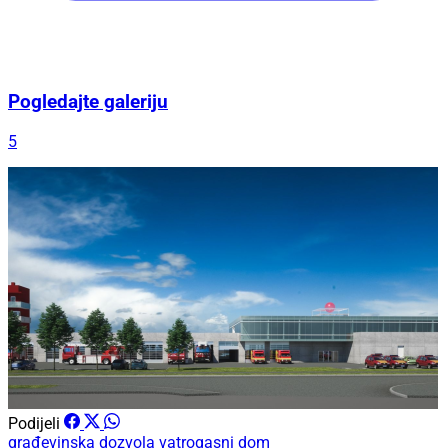
Pogledajte galeriju
5
Podijeli
građevinska dozvola
vatrogasni dom