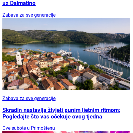
uz Dalmatino
Zabava za sve generacije
Zabava za sve generacije
Skradin nastavlja živjeti punim ljetnim ritmom:
Pogledajte što vas očekuje ovog tjedna
Ove subote u Primoštenu