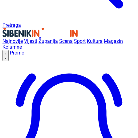
Pretraga
Najnovije
Vijesti
Županija
Scena
Sport
Kultura
Magazin
Kolumne
Promo