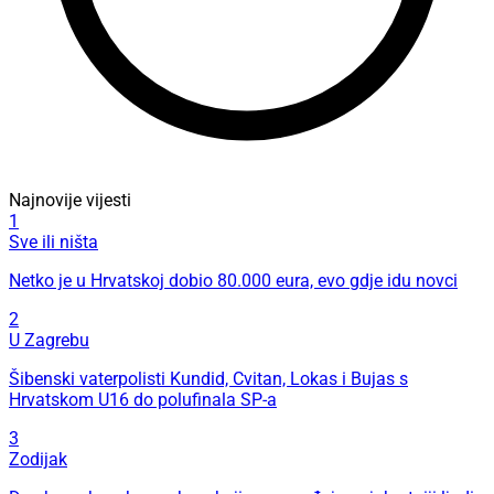
Najnovije vijesti
1
Sve ili ništa
Netko je u Hrvatskoj dobio 80.000 eura, evo gdje idu novci
2
U Zagrebu
Šibenski vaterpolisti Kundid, Cvitan, Lokas i Bujas s
Hrvatskom U16 do polufinala SP-a
3
Zodijak