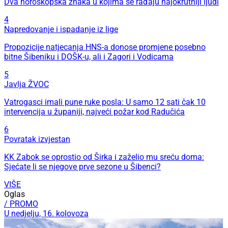
Dva horoskopska znaka u kojima se rađaju najokrutniji ljudi
4
Napredovanje i ispadanje iz lige
Propozicije natjecanja HNS-a donose promjene posebno
bitne Šibeniku i DOŠK-u, ali i Zagori i Vodicama
5
Javlja ŽVOC
Vatrogasci imali pune ruke posla: U samo 12 sati čak 10
intervencija u županiji, najveći požar kod Radučića
6
Povratak izvjestan
KK Zabok se oprostio od Širka i zaželio mu sreću doma:
Sjećate li se njegove prve sezone u Šibenci?
VIŠE
Oglas
/ PROMO
U nedjelju, 16. kolovoza