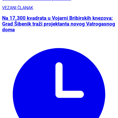
VEZANI ČLANAK
Na 17.300 kvadrata u Vojarni Bribirskih knezova:
Grad Šibenik traži projektanta novog Vatrogasnog
doma