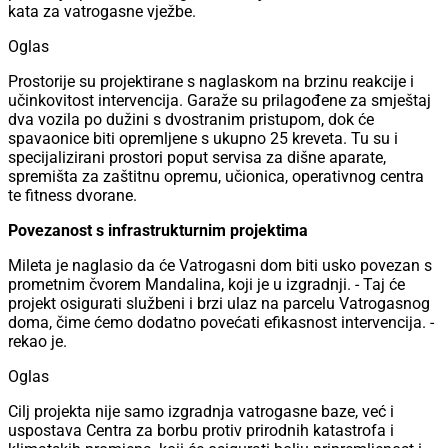
kata za vatrogasne vježbe.
Oglas
Prostorije su projektirane s naglaskom na brzinu reakcije i
učinkovitost intervencija. Garaže su prilagođene za smještaj
dva vozila po dužini s dvostranim pristupom, dok će
spavaonice biti opremljene s ukupno 25 kreveta. Tu su i
specijalizirani prostori poput servisa za dišne aparate,
spremišta za zaštitnu opremu, učionica, operativnog centra
te fitness dvorane.
Povezanost s infrastrukturnim projektima
Mileta je naglasio da će Vatrogasni dom biti usko povezan s
prometnim čvorem Mandalina, koji je u izgradnji. - Taj će
projekt osigurati službeni i brzi ulaz na parcelu Vatrogasnog
doma, čime ćemo dodatno povećati efikasnost intervencija. -
rekao je.
Oglas
Cilj projekta nije samo izgradnja vatrogasne baze, već i
uspostava Centra za borbu protiv prirodnih katastrofa i