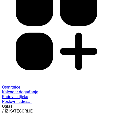
Osmrtnice
Kalendar događanja
Radovi u tijeku
Poslovni adresar
Oglas
/ IZ KATEGORIJE