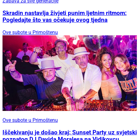
Zabava za sve generacije
Skradin nastavlja živjeti punim ljetnim ritmom:
Pogledajte što vas očekuje ovog tjedna
Ove subote u Primoštenu
Ove subote u Primoštenu
Iščekivanju je došao kraj: Sunset Party uz svjetski
poznatog DJ Davida Moralesa na Vidikovcu