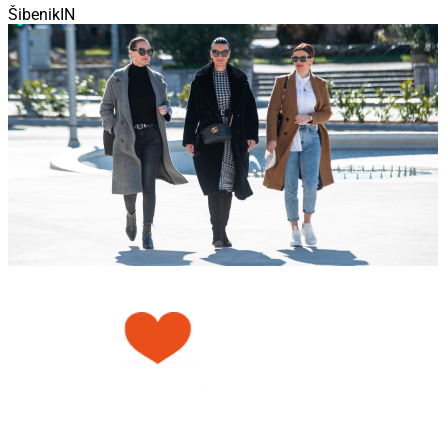
ŠibenikIN