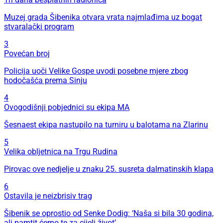
Muzej grada Šibenika otvara vrata najmlađima uz bogat
stvaralački program
3
Povećan broj
Policija uoči Velike Gospe uvodi posebne mjere zbog
hodočašća prema Sinju
4
Ovogodišnji pobjednici su ekipa MA
Šesnaest ekipa nastupilo na turniru u balotama na Zlarinu
5
Velika obljetnica na Trgu Rudina
Pirovac ove nedjelje u znaku 25. susreta dalmatinskih klapa
6
Ostavila je neizbrisiv trag
Šibenik se oprostio od Senke Dodig: ‘Naša si bila 30 godina,
ali pamtit ćemo te za cijeli život’