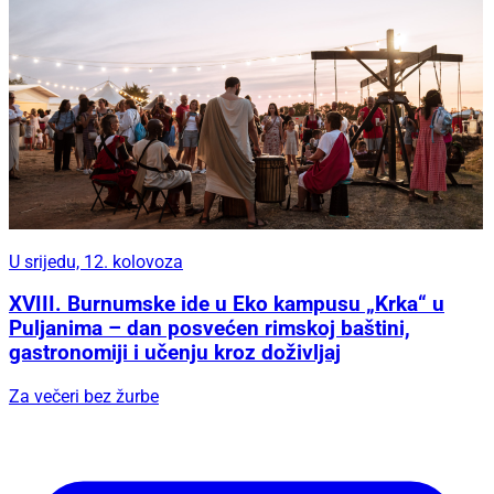
U srijedu, 12. kolovoza
XVIII. Burnumske ide u Eko kampusu „Krka“ u
Puljanima – dan posvećen rimskoj baštini,
gastronomiji i učenju kroz doživljaj
Za večeri bez žurbe