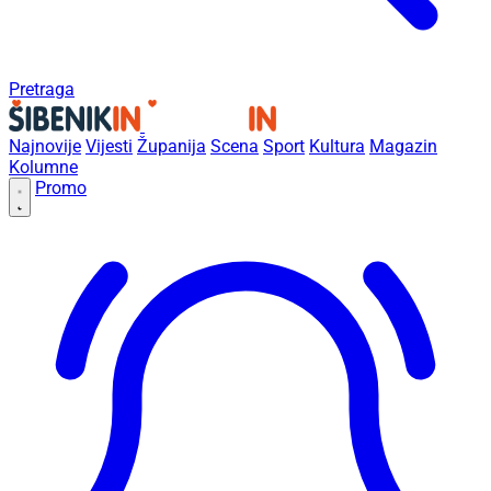
Pretraga
Najnovije
Vijesti
Županija
Scena
Sport
Kultura
Magazin
Kolumne
Promo