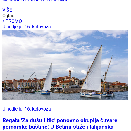
VIŠE
Oglas
/ PROMO
U nedjelju, 16. kolovoza
U nedjelju, 16. kolovoza
Regata 'Za dušu i tilo' ponovno okuplja čuvare
pomorske baštine: U Betinu stiže i talijanska