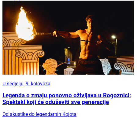
U nedjelju, 9. kolovoza
Legenda o zmaju ponovno oživljava u Rogoznici:
Spektakl koji će oduševiti sve generacije
Od akustike do legendarnih Kojota