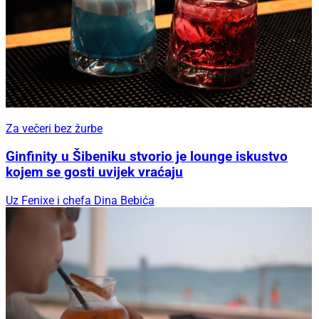
Za večeri bez žurbe
Ginfinity u Šibeniku stvorio je lounge iskustvo
kojem se gosti uvijek vraćaju
Uz Fenixe i chefa Dina Bebića