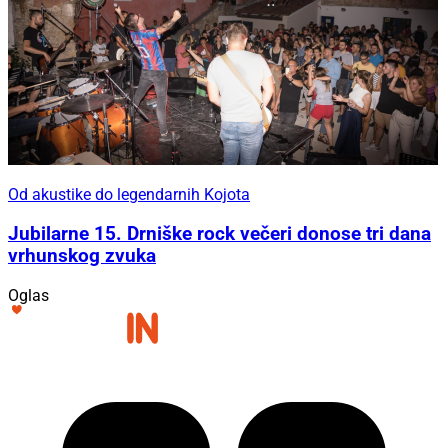
Od akustike do legendarnih Kojota
Jubilarne 15. Drniške rock večeri donose tri dana
vrhunskog zvuka
Oglas