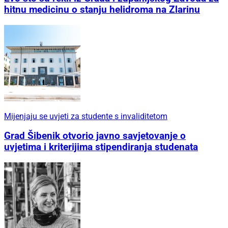
hitnu medicinu o stanju helidroma na Zlarinu
Mijenjaju se uvjeti za studente s invaliditetom
Grad Šibenik otvorio javno savjetovanje o
uvjetima i kriterijima stipendiranja studenata