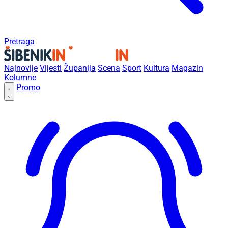
Pretraga
Najnovije
Vijesti
Županija
Scena
Sport
Kultura
Magazin
Kolumne
Promo