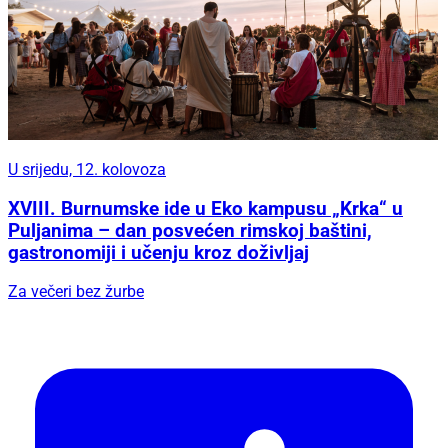
U srijedu, 12. kolovoza
XVIII. Burnumske ide u Eko kampusu „Krka“ u
Puljanima – dan posvećen rimskoj baštini,
gastronomiji i učenju kroz doživljaj
Za večeri bez žurbe