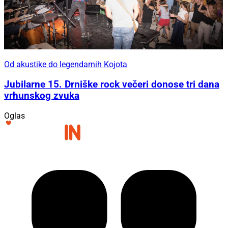
Od akustike do legendarnih Kojota
Jubilarne 15. Drniške rock večeri donose tri dana
vrhunskog zvuka
Oglas