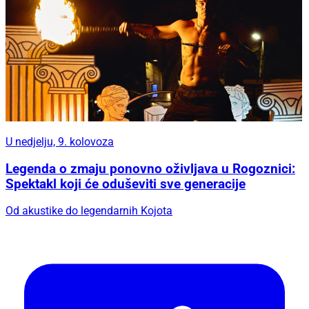
U nedjelju, 9. kolovoza
Legenda o zmaju ponovno oživljava u Rogoznici:
Spektakl koji će oduševiti sve generacije
Od akustike do legendarnih Kojota