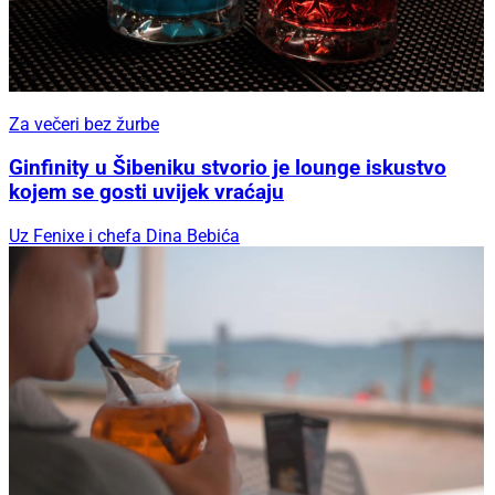
Za večeri bez žurbe
Ginfinity u Šibeniku stvorio je lounge iskustvo
kojem se gosti uvijek vraćaju
Uz Fenixe i chefa Dina Bebića