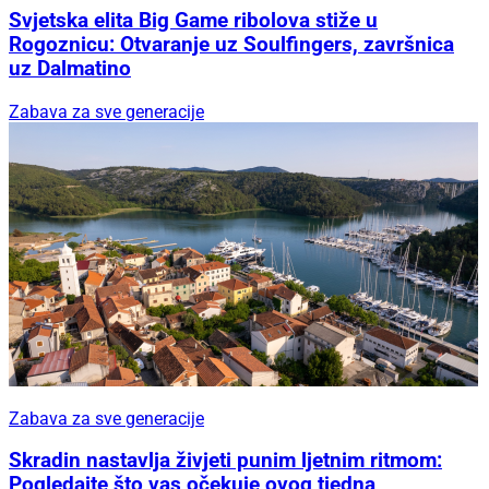
Svjetska elita Big Game ribolova stiže u
Rogoznicu: Otvaranje uz Soulfingers, završnica
uz Dalmatino
Zabava za sve generacije
Zabava za sve generacije
Skradin nastavlja živjeti punim ljetnim ritmom:
Pogledajte što vas očekuje ovog tjedna