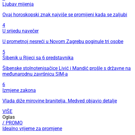
Ljubav mijenja
Ovaj horoskopski znak najviše se promijeni kada se zaljubi
4
U srijedu navečer
U prometnoj nesreći u Novom Zagrebu poginule tri osobe
5
Šibenik u Rijeci sa 6 predstavnika
Šibenske stolnotenisačice Livić i Mandić prošle s državne na
međunarodnu završnicu SIM-a
6
Izmjene zakona
Vlada diže mirovine branitelja. Medved objavio detalje
VIŠE
Oglas
/ PROMO
Idealno vrijeme za promjene