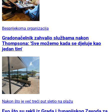
Besprijekorna organizacija
Gradonačelnik zahvalio službama nakon
Thompsona: 'Sve možemo kada se djeluje kao
jedan tim'
Nakon što je već treći put sletio na plažu
Evo što su rekli iz Grada i županijskog Zavoda za