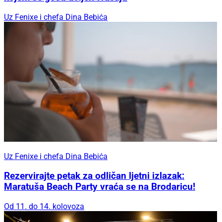
Uz Fenixe i chefa Dina Bebića
Uz Fenixe i chefa Dina Bebića
Rezervirajte petak za odličan ljetni izlazak:
Maratuša Beach Party vraća se na Brodaricu!
Od 11. do 14. kolovoza