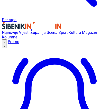
Pretraga
Najnovije
Vijesti
Županija
Scena
Sport
Kultura
Magazin
Kolumne
Promo