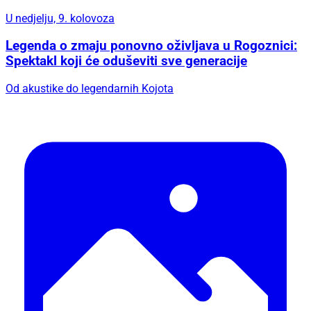
U nedjelju, 9. kolovoza
Legenda o zmaju ponovno oživljava u Rogoznici:
Spektakl koji će oduševiti sve generacije
Od akustike do legendarnih Kojota