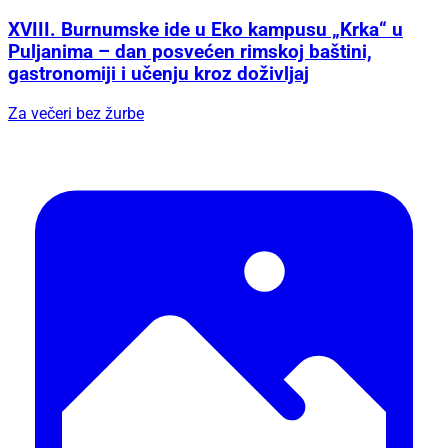
XVIII. Burnumske ide u Eko kampusu „Krka“ u
Puljanima – dan posvećen rimskoj baštini,
gastronomiji i učenju kroz doživljaj
Za večeri bez žurbe