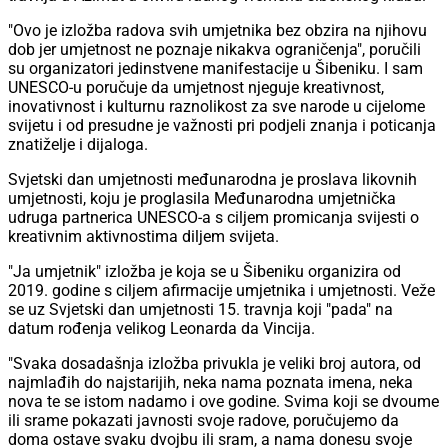
"Ovo je izložba radova svih umjetnika bez obzira na njihovu
dob jer umjetnost ne poznaje nikakva ograničenja", poručili
su organizatori jedinstvene manifestacije u Šibeniku. I sam
UNESCO-u poručuje da umjetnost njeguje kreativnost,
inovativnost i kulturnu raznolikost za sve narode u cijelome
svijetu i od presudne je važnosti pri podjeli znanja i poticanja
znatiželje i dijaloga.
Svjetski dan umjetnosti međunarodna je proslava likovnih
umjetnosti, koju je proglasila Međunarodna umjetnička
udruga partnerica UNESCO-a s ciljem promicanja svijesti o
kreativnim aktivnostima diljem svijeta.
"Ja umjetnik" izložba je koja se u Šibeniku organizira od
2019. godine s ciljem afirmacije umjetnika i umjetnosti. Veže
se uz Svjetski dan umjetnosti 15. travnja koji "pada" na
datum rođenja velikog Leonarda da Vincija.
"Svaka dosadašnja izložba privukla je veliki broj autora, od
najmlađih do najstarijih, neka nama poznata imena, neka
nova te se istom nadamo i ove godine. Svima koji se dvoume
ili srame pokazati javnosti svoje radove, poručujemo da
doma ostave svaku dvojbu ili sram, a nama donesu svoje