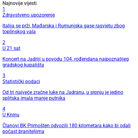
Najnovije vijesti
1
Zdravstveno upozorenje
Italija se prži, Mađarska i Rumunjska gase rasvjetu zbog
toplinskog vala
2
U 21 sat
Koncert na Jadriji u povodu 104. rođendana najpoznatijeg
gradskog kupališta
3
Statistički podaci
Od tri najveće zračne luke na Jadranu, u srpnju je jedino
splitska imala manje putnika
4
U Kninu
Članovi BK Primošten odvozili 180 kilometara kako bi odali
počast braniteljima