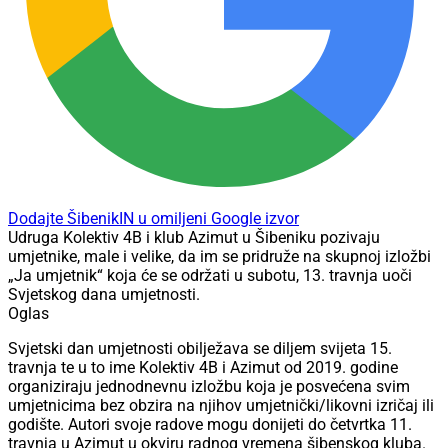
Dodajte ŠibenikIN u omiljeni Google izvor
Udruga Kolektiv 4B i klub Azimut u Šibeniku pozivaju
umjetnike, male i velike, da im se pridruže na skupnoj izložbi
„Ja umjetnik“ koja će se održati u subotu, 13. travnja uoči
Svjetskog dana umjetnosti.
Oglas
Svjetski dan umjetnosti obilježava se diljem svijeta 15.
travnja te u to ime Kolektiv 4B i Azimut od 2019. godine
organiziraju jednodnevnu izložbu koja je posvećena svim
umjetnicima bez obzira na njihov umjetnički/likovni izričaj ili
godište. Autori svoje radove mogu donijeti do četvrtka 11.
travnja u Azimut u okviru radnog vremena šibenskog kluba.