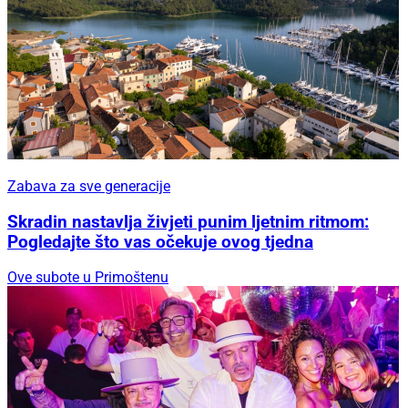
Zabava za sve generacije
Skradin nastavlja živjeti punim ljetnim ritmom:
Pogledajte što vas očekuje ovog tjedna
Ove subote u Primoštenu