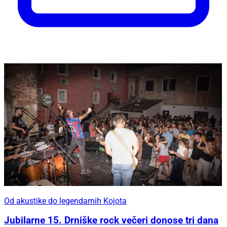
Od akustike do legendarnih Kojota
Jubilarne 15. Drniške rock večeri donose tri dana