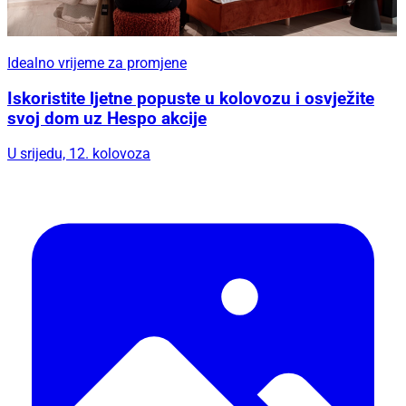
Idealno vrijeme za promjene
Iskoristite ljetne popuste u kolovozu i osvježite
svoj dom uz Hespo akcije
U srijedu, 12. kolovoza