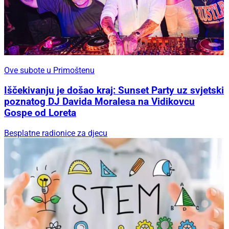
Ove subote u Primoštenu
Iščekivanju je došao kraj: Sunset Party uz svjetski
poznatog DJ Davida Moralesa na Vidikovcu
Gospe od Loreta
Besplatne radionice za djecu