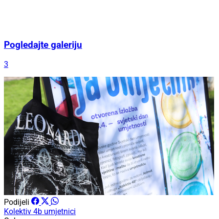
Pogledajte galeriju
3
Podijeli
Kolektiv 4b
umjetnici