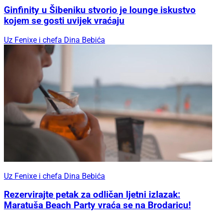
Ginfinity u Šibeniku stvorio je lounge iskustvo
kojem se gosti uvijek vraćaju
Uz Fenixe i chefa Dina Bebića
Uz Fenixe i chefa Dina Bebića
Rezervirajte petak za odličan ljetni izlazak:
Maratuša Beach Party vraća se na Brodaricu!