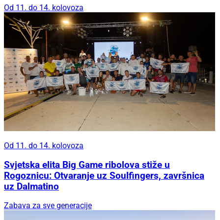
Od 11. do 14. kolovoza
Od 11. do 14. kolovoza
Svjetska elita Big Game ribolova stiže u
Rogoznicu: Otvaranje uz Soulfingers, završnica
uz Dalmatino
Zabava za sve generacije