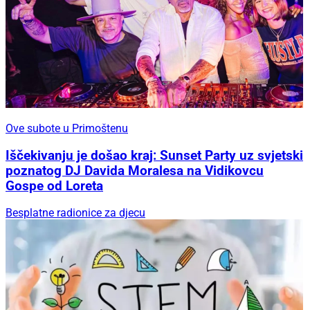
Ove subote u Primoštenu
Iščekivanju je došao kraj: Sunset Party uz svjetski
poznatog DJ Davida Moralesa na Vidikovcu
Gospe od Loreta
Besplatne radionice za djecu