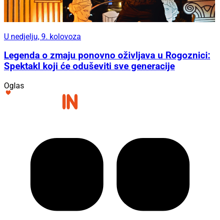
U nedjelju, 9. kolovoza
Legenda o zmaju ponovno oživljava u Rogoznici:
Spektakl koji će oduševiti sve generacije
Oglas