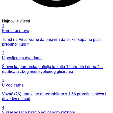
Najnovije vijesti
1
Burna rasprava
Turist na Viru: 'Kome da prijavim da se ker kupa na plaži
prepunoj ljudi?'
2
U posljednja dva dana
Šibenska pomorska policija kaznila 12 stranih i domaćih
nautičara zbog nedozvoljenog glisiranja
3
U Vodicama
Vozač (26) upravljao automobilom s 1.66 promila, uhićen i
doveden na sud
4
Sud je vozača kaznio novčanom kaznom