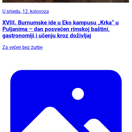
U srijedu, 12. kolovoza
XVIII. Burnumske ide u Eko kampusu „Krka“ u
Puljanima – dan posvećen rimskoj baštini,
gastronomiji i učenju kroz doživljaj
Za večeri bez žurbe