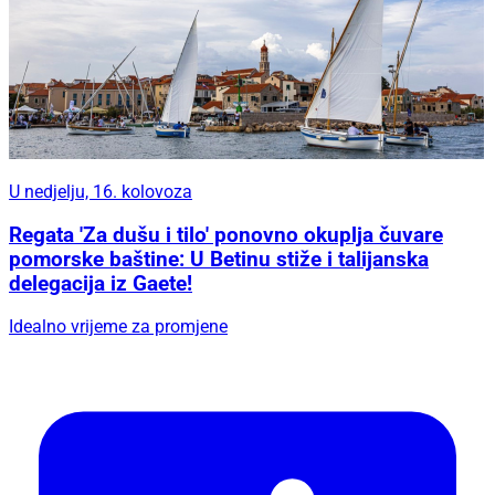
U nedjelju, 16. kolovoza
Regata 'Za dušu i tilo' ponovno okuplja čuvare
pomorske baštine: U Betinu stiže i talijanska
delegacija iz Gaete!
Idealno vrijeme za promjene