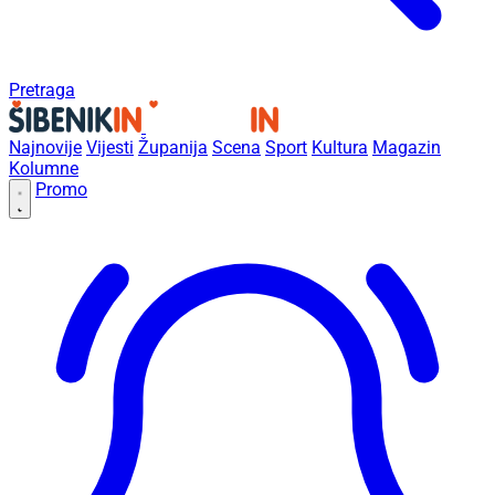
Pretraga
Najnovije
Vijesti
Županija
Scena
Sport
Kultura
Magazin
Kolumne
Promo