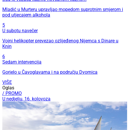
Mladić u Murteru upravljao mopedom suprotnim smjerom i
pod utjecajem alkohola
5
U subotu navečer
Vojni helikopter prevezao ozlijeđenog Nijemca s Dinare u
Knin
6
Sedam intervencija
Gorjelo u Čavoglavama i na području Dvornica
VIŠE
Oglas
/ PROMO
U nedjelju, 16. kolovoza