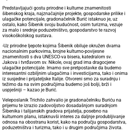
Predstavljajući gostu prirodne i kulturne znamenitosti
šibenskog kraja, najznačajnije projekte, gospodarske prilike i
ulagačke potencijale, gradonačelnik Burić istaknuo je, uz
ostalo, kako Šibenik svoju budućnost, osim turizma, vezuje
za malo i srednje poduzetništvo, gospodarstvo te razvoj
visokoškolskog sustava.
-Uz prirodne ljepote kojima Šibenik obiluje okružen dvama
nacionalnim parkovima, brojne kulturno-povijesne
znamenitosti s dva UNESCO-va bisera, katedralom sv.
Jakova i tvrđavom sv. Nikole, ovaj grad ima dragocjene
ulagačke potencijale. Imamo sve pretpostavke da budemo
interesantni ozbiljnim ulagačima i investicijama, tako i onima
iz susjedne i prijateljske Italije. Otvoreni smo za suradnju i
težimo da na svim područjima budemo još bolji, brži i
uspješniji – kazao je Burić.
Veleposlanik Trichilo zahvalio je gradonačelniku Buriću na
prijemu te izrazio zadovoljstvo dosadašnjom suradnjom
Šibenika i talijanskih gradova prijatelja, posebno na
kulturnom planu, istaknuvši interes za daljnje produbljivanje
odnosa na obostranu korist, kako na području gospodarstva,
poduzetništva i turizma, tako i u drugim područjima života.